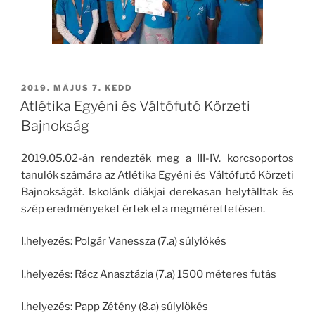
BEKÜLDVE:
2019. MÁJUS 7. KEDD
Atlétika Egyéni és Váltófutó Körzeti
Bajnokság
2019.05.02-án rendezték meg a III-IV. korcsoportos
tanulók számára az Atlétika Egyéni és Váltófutó Körzeti
Bajnokságát. Iskolánk diákjai derekasan helytálltak és
szép eredményeket értek el a megmérettetésen.
I.helyezés: Polgár Vanessza (7.a) súlylökés
I.helyezés: Rácz Anasztázia (7.a) 1500 méteres futás
I.helyezés: Papp Zétény (8.a) súlylökés