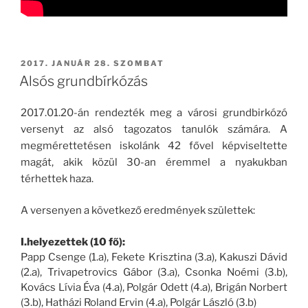
BEKÜLDVE:
2017. JANUÁR 28. SZOMBAT
Alsós grundbírkózás
2017.01.20-án rendezték meg a városi grundbirkózó
versenyt az alsó tagozatos tanulók számára. A
megmérettetésen iskolánk 42 fővel képviseltette
magát, akik közül 30-an éremmel a nyakukban
térhettek haza.
A versenyen a következő eredmények születtek:
I.helyezettek (10 fő):
Papp Csenge (1.a), Fekete Krisztina (3.a), Kakuszi Dávid
(2.a), Trivapetrovics Gábor (3.a), Csonka Noémi (3.b),
Kovács Lívia Éva (4.a), Polgár Odett (4.a), Brigán Norbert
(3.b), Hatházi Roland Ervin (4.a), Polgár László (3.b)