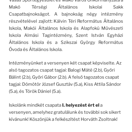
Makó Térségi Általános Iskolai Sakk
Csapatbajnokságot. A bajnokság négy intézmény
részvételével zajlott: Kálvin Téri Református Általános
Iskola, Makói Általános Iskola és Alapfokú Művészeti
Iskola Almási Tagintézmény, Szent István Egyházi
Általános Iskola és a Szikszai György Református
Óvoda és Általános Iskola.
Intézményünket a versenyen két csapat képviselte. Az
alsó tagozatos csapat tagjai: Balogi Máté (2.b), Győri
Bálint (2.b), Győri Gábor (2.b). A felső tagozatos csapat
tagjai: Dömötör József Gusztáv (5.a), Kiss Attila Sándor
(5.a), és Török Dániel (5.a).
Iskolánk mindkét csapata
I. helyezést ért el
a
versenyen, amelyhez gratulálunk és további sok sikert
kívánunk! Köszönjük a felkészítést Horváth Zsoltnak!