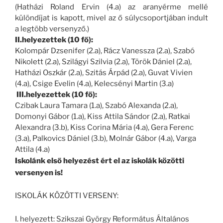
(Hatházi Roland Ervin (4.a) az aranyérme mellé
különdíjat is kapott, mivel az ő súlycsoportjában indult
a legtöbb versenyző.)
II.helyezettek (10 fő):
Kolompár Dzsenifer (2.a), Rácz Vanessza (2.a), Szabó
Nikolett (2.a), Szilágyi Szilvia (2.a), Török Dániel (2.a),
Hatházi Oszkár (2.a), Szitás Árpád (2.a), Guvat Vivien
(4.a), Csige Evelin (4.a), Kelecsényi Martin (3.a)
III.helyezettek (10 fő):
Czibak Laura Tamara (1.a), Szabó Alexanda (2.a),
Domonyi Gábor (1.a), Kiss Attila Sándor (2.a), Ratkai
Alexandra (3.b), Kiss Corina Mária (4.a), Gera Ferenc
(3.a), Palkovics Dániel (3.b), Molnár Gábor (4.a), Varga
Attila (4.a)
Iskolánk első helyezést ért el az iskolák közötti
versenyen is!
ISKOLÁK KÖZÖTTI VERSENY:
I. helyezett: Szikszai György Református Általános