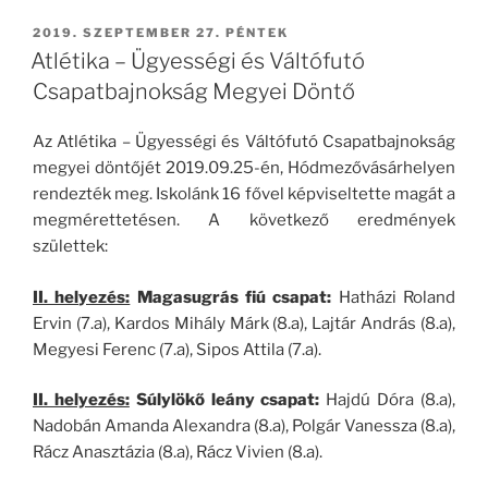
BEKÜLDVE:
2019. SZEPTEMBER 27. PÉNTEK
Atlétika – Ügyességi és Váltófutó
Csapatbajnokság Megyei Döntő
Az Atlétika – Ügyességi és Váltófutó Csapatbajnokság
megyei döntőjét 2019.09.25-én, Hódmezővásárhelyen
rendezték meg. Iskolánk 16 fővel képviseltette magát a
megmérettetésen. A következő eredmények
születtek:
II. helyezés:
Magasugrás fiú csapat:
Hatházi Roland
Ervin (7.a), Kardos Mihály Márk (8.a), Lajtár András (8.a),
Megyesi Ferenc (7.a), Sipos Attila (7.a).
II. helyezés:
Súlylökő leány csapat:
Hajdú Dóra (8.a),
Nadobán Amanda Alexandra (8.a), Polgár Vanessza (8.a),
Rácz Anasztázia (8.a), Rácz Vivien (8.a).