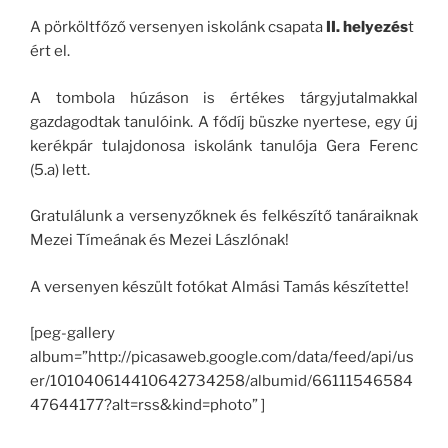
A pörköltfőző versenyen iskolánk csapata
II. helyezés
t
ért el.
A tombola húzáson is értékes tárgyjutalmakkal
gazdagodtak tanulóink. A fődíj büszke nyertese, egy új
kerékpár tulajdonosa iskolánk tanulója Gera Ferenc
(5.a) lett.
Gratulálunk a versenyzőknek és felkészítő tanáraiknak
Mezei Tímeának és Mezei Lászlónak!
A versenyen készült fotókat Almási Tamás készítette!
[peg-gallery
album=”http://picasaweb.google.com/data/feed/api/us
er/101040614410642734258/albumid/66111546584
47644177?alt=rss&kind=photo” ]