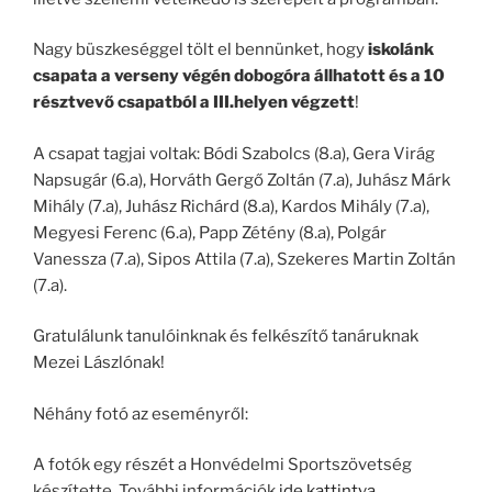
Nagy büszkeséggel tölt el bennünket, hogy
iskolánk
csapata a verseny végén dobogóra állhatott és a 10
résztvevő csapatból a III.helyen végzett
!
A csapat tagjai voltak: Bódi Szabolcs (8.a), Gera Virág
Napsugár (6.a), Horváth Gergő Zoltán (7.a), Juhász Márk
Mihály (7.a), Juhász Richárd (8.a), Kardos Mihály (7.a),
Megyesi Ferenc (6.a), Papp Zétény (8.a), Polgár
Vanessza (7.a), Sipos Attila (7.a), Szekeres Martin Zoltán
(7.a).
Gratulálunk tanulóinknak és felkészítő tanáruknak
Mezei Lászlónak!
Néhány fotó az eseményről:
A fotók egy részét a Honvédelmi Sportszövetség
készítette. További információk
ide kattintva