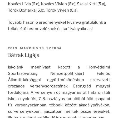
Kovács Lívia (6.a), Kovács Vivien (6.a), Szalai Kitti (5.a),
Török Boglárka (5.b), Török Vivien (6.a).
További hasonló eredményeket kívánva gratulálunk a
felkészítő testnevelőknek és tanítványaiknak!
BEKÜLDVE:
2019. MÁRCIUS 13. SZERDA
Bátrak Ligája
Iskolánk meghívást kapott a Honvédelmi
Sportszövetség Nemzetpolitikáért Felelős
Államtitkársággal együttműködésben szervezett
országos versenysorozatának Csongrád megyei
fordulójára. A versenyen öt magyar és öt határon túli
iskola nyolcfős, 7-8. osztályos tanulóiból álló csapatai
tíz versenyszámban, többek között akadálypályákon,
sorversenyekben, íjászatban mérték össze erejüket,
illetve szellemi vetélkedő is szerepelt a programban.