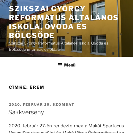
Tartalomhoz
SZIKSZAI GYÖRGY
REFORMÁTUS ÁLTALÁNOS
ISKOLA, ÓVODA ÉS
BÖLCSŐDE
Szikszai György Református Általános Iskola, Óvoda és
Bölcsőde információs oldala
Menü
CÍMKE:
ÉREM
BEKÜLDVE:
2020. FEBRUÁR 29. SZOMBAT
Sakkverseny
2020. február 27-én rendezte meg a Makói Spartacus
Vasas Sportegyesület és Makó Város Önkormányzata a