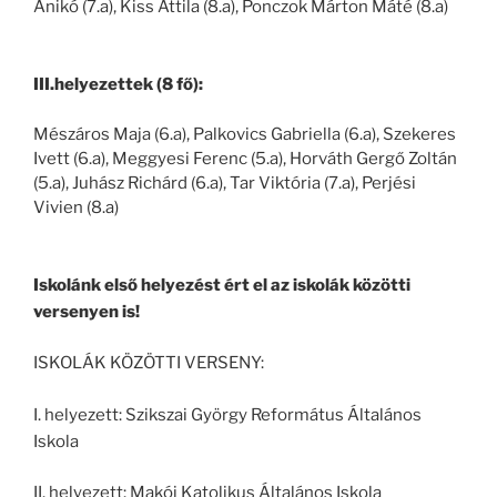
Anikó (7.a), Kiss Attila (8.a), Ponczok Márton Máté (8.a)
III.helyezettek (8 fő):
Mészáros Maja (6.a), Palkovics Gabriella (6.a), Szekeres
Ivett (6.a), Meggyesi Ferenc (5.a), Horváth Gergő Zoltán
(5.a), Juhász Richárd (6.a), Tar Viktória (7.a), Perjési
Vivien (8.a)
Iskolánk első helyezést ért el az iskolák közötti
versenyen is!
ISKOLÁK KÖZÖTTI VERSENY:
I. helyezett: Szikszai György Református Általános
Iskola
II. helyezett: Makói Katolikus Általános Iskola