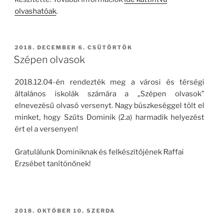
olvashatóak
.
BEKÜLDVE:
2018. DECEMBER 6. CSÜTÖRTÖK
Szépen olvasok
2018.12.04-én rendezték meg a városi és térségi
általános iskolák számára a „Szépen olvasok”
elnevezésű olvasó versenyt. Nagy büszkeséggel tölt el
minket, hogy Szűts Dominik (2.a) harmadik helyezést
ért el a versenyen!
Gratulálunk Dominiknak és felkészítőjének Raffai
Erzsébet tanítónőnek!
BEKÜLDVE:
2018. OKTÓBER 10. SZERDA