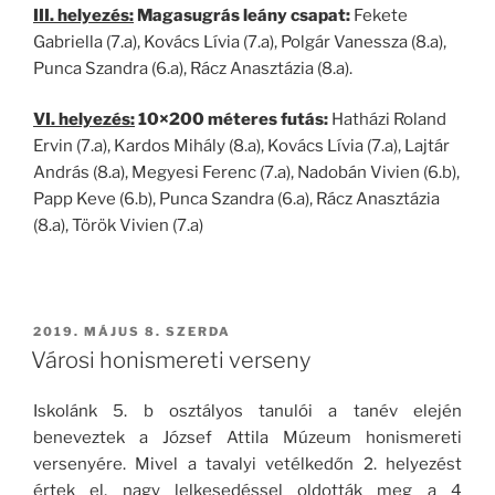
III. helyezés:
Magasugrás leány csapat:
Fekete
Gabriella (7.a), Kovács Lívia (7.a), Polgár Vanessza (8.a),
Punca Szandra (6.a), Rácz Anasztázia (8.a).
VI. helyezés:
10×200 méteres futás:
Hatházi Roland
Ervin (7.a), Kardos Mihály (8.a), Kovács Lívia (7.a), Lajtár
András (8.a), Megyesi Ferenc (7.a), Nadobán Vivien (6.b),
Papp Keve (6.b), Punca Szandra (6.a), Rácz Anasztázia
(8.a), Török Vivien (7.a)
BEKÜLDVE:
2019. MÁJUS 8. SZERDA
Városi honismereti verseny
Iskolánk 5. b osztályos tanulói a tanév elején
beneveztek a József Attila Múzeum honismereti
versenyére. Mivel a tavalyi vetélkedőn 2. helyezést
értek el, nagy lelkesedéssel oldották meg a 4