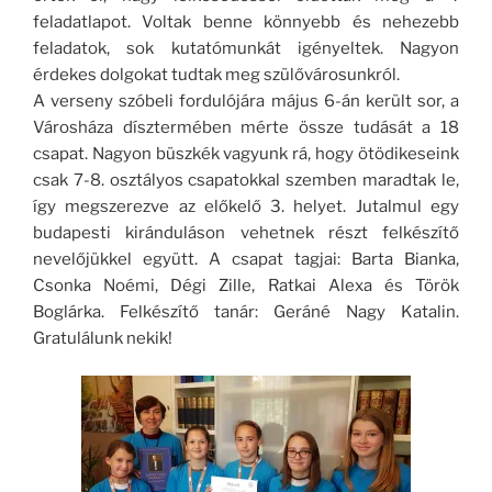
feladatlapot. Voltak benne könnyebb és nehezebb
feladatok, sok kutatómunkát igényeltek. Nagyon
érdekes dolgokat tudtak meg szülővárosunkról.
A verseny szóbeli fordulójára május 6-án került sor, a
Városháza dísztermében mérte össze tudását a 18
csapat. Nagyon büszkék vagyunk rá, hogy ötödikeseink
csak 7-8. osztályos csapatokkal szemben maradtak le,
így megszerezve az előkelő 3. helyet. Jutalmul egy
budapesti kiránduláson vehetnek részt felkészítő
nevelőjükkel együtt. A csapat tagjai: Barta Bianka,
Csonka Noémi, Dégi Zille, Ratkai Alexa és Török
Boglárka. Felkészítő tanár: Geráné Nagy Katalin.
Gratulálunk nekik!