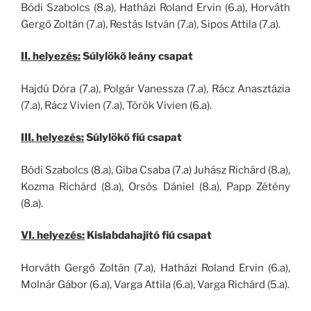
Bódi Szabolcs (8.a), Hatházi Roland Ervin (6.a), Horváth
Gergő Zoltán (7.a), Restás István (7.a), Sipos Attila (7.a).
II. helyezés:
Súlylökő leány csapat
Hajdú Dóra (7.a), Polgár Vanessza (7.a), Rácz Anasztázia
(7.a), Rácz Vivien (7.a), Török Vivien (6.a).
III. helyezés:
Súlylökő fiú csapat
Bódi Szabolcs (8.a), Giba Csaba (7.a) Juhász Richárd (8.a),
Kozma Richárd (8.a), Orsós Dániel (8.a), Papp Zétény
(8.a).
VI. helyezés:
Kislabdahajító fiú csapat
Horváth Gergő Zoltán (7.a), Hatházi Roland Ervin (6.a),
Molnár Gábor (6.a), Varga Attila (6.a), Varga Richárd (5.a).