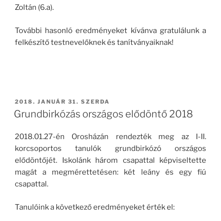
Zoltán (6.a).
További hasonló eredményeket kívánva gratulálunk a
felkészítő testnevelőknek és tanítványaiknak!
BEKÜLDVE:
2018. JANUÁR 31. SZERDA
Grundbirkózás országos elődöntő 2018
2018.01.27-én Orosházán rendezték meg az I-II.
korcsoportos tanulók grundbirkózó országos
elődöntőjét. Iskolánk három csapattal képviseltette
magát a megmérettetésen: két leány és egy fiú
csapattal.
Tanulóink a következő eredményeket érték el: