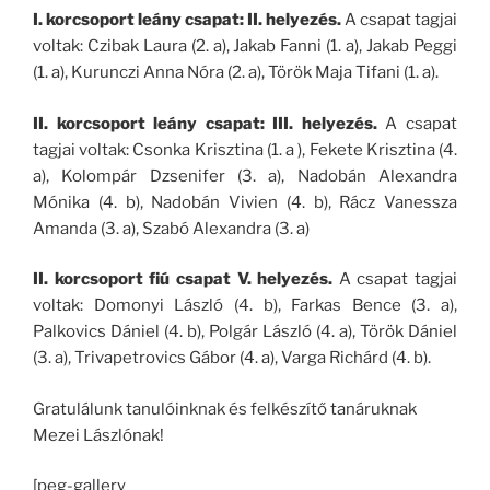
I. korcsoport leány csapat: II. helyezés.
A csapat tagjai
voltak: Czibak Laura (2. a), Jakab Fanni (1. a), Jakab Peggi
(1. a), Kurunczi Anna Nóra (2. a), Török Maja Tifani (1. a).
II. korcsoport leány csapat: III. helyezés.
A csapat
tagjai voltak: Csonka Krisztina (1. a ), Fekete Krisztina (4.
a), Kolompár Dzsenifer (3. a), Nadobán Alexandra
Mónika (4. b), Nadobán Vivien (4. b), Rácz Vanessza
Amanda (3. a), Szabó Alexandra (3. a)
II. korcsoport fiú csapat V.
helyezés.
A csapat tagjai
voltak: Domonyi László (4. b), Farkas Bence (3. a),
Palkovics Dániel (4. b), Polgár László (4. a), Török Dániel
(3. a), Trivapetrovics Gábor (4. a), Varga Richárd (4. b).
Gratulálunk tanulóinknak és felkészítő tanáruknak
Mezei Lászlónak!
[peg-gallery