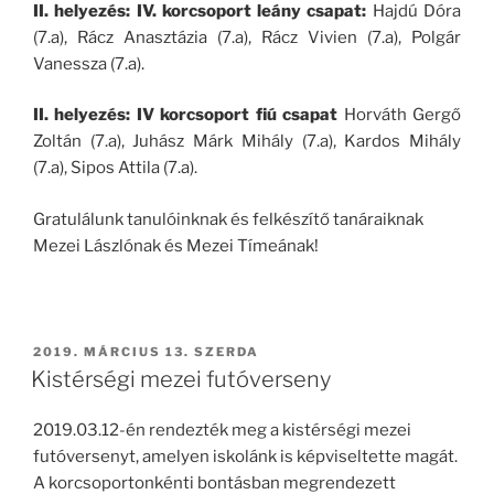
II. helyezés: IV. korcsoport leány csapat:
Hajdú Dóra
(7.a), Rácz Anasztázia (7.a), Rácz Vivien (7.a), Polgár
Vanessza (7.a).
II. helyezés: IV korcsoport fiú csapat
Horváth Gergő
Zoltán (7.a), Juhász Márk Mihály (7.a), Kardos Mihály
(7.a), Sipos Attila (7.a).
Gratulálunk tanulóinknak és felkészítő tanáraiknak
Mezei Lászlónak és Mezei Tímeának!
BEKÜLDVE:
2019. MÁRCIUS 13. SZERDA
Kistérségi mezei futóverseny
2019.03.12-én rendezték meg a kistérségi mezei
futóversenyt, amelyen iskolánk is képviseltette magát.
A korcsoportonkénti bontásban megrendezett