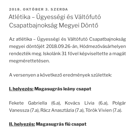
BEKÜLDVE:
2018. OKTÓBER 3. SZERDA
Atlétika – Ügyességi és Váltófutó
Csapatbajnokság Megyei Döntő
Az atlétika – Ügyességi és Váltófutó Csapatbajnokság
megyei döntőjét 2018.09.26-án, Hódmezővásárhelyen
rendezték meg. Iskolánk 31 fővel képviseltette a magát
megmérettetésen.
A versenyen a következő eredmények születtek:
I. helyezés:
Magasugrás leány csapat
Fekete Gabriella (6.a), Kovács Lívia (6.a), Polgár
Vanessza (7.a), Rácz Anasztázia (7.a), Török Vivien (7.a).
II. helyezés:
Magasugrás fiú csapat