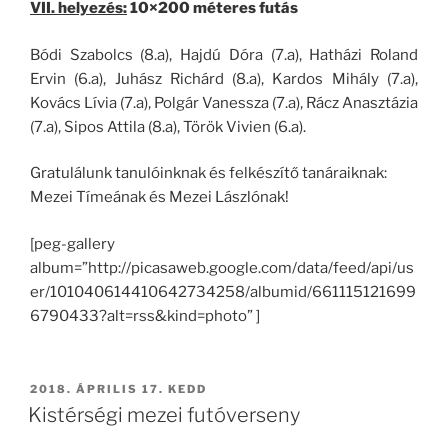
VII. helyezés:
10×200 méteres futás
Bódi Szabolcs (8.a), Hajdú Dóra (7.a), Hatházi Roland
Ervin (6.a), Juhász Richárd (8.a), Kardos Mihály (7.a),
Kovács Lívia (7.a), Polgár Vanessza (7.a), Rácz Anasztázia
(7.a), Sipos Attila (8.a), Török Vivien (6.a).
Gratulálunk tanulóinknak és felkészítő tanáraiknak:
Mezei Tímeának és Mezei Lászlónak!
[peg-gallery
album=”http://picasaweb.google.com/data/feed/api/us
er/101040614410642734258/albumid/661115121699
6790433?alt=rss&kind=photo” ]
BEKÜLDVE:
2018. ÁPRILIS 17. KEDD
Kistérségi mezei futóverseny