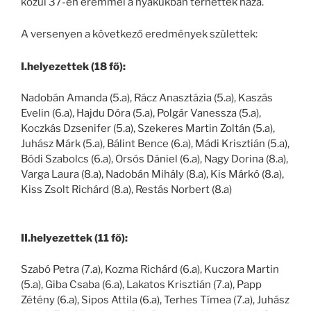
közül 37-en éremmel a nyakukban térhettek haza.
A versenyen a következő eredmények születtek:
I.helyezettek (18 fő):
Nadobán Amanda (5.a), Rácz Anasztázia (5.a), Kaszás
Evelin (6.a), Hajdu Dóra (5.a), Polgár Vanessza (5.a),
Koczkás Dzsenifer (5.a), Szekeres Martin Zoltán (5.a),
Juhász Márk (5.a), Bálint Bence (6.a), Mádi Krisztián (5.a),
Bódi Szabolcs (6.a), Orsós Dániel (6.a), Nagy Dorina (8.a),
Varga Laura (8.a), Nadobán Mihály (8.a), Kis Márkó (8.a),
Kiss Zsolt Richárd (8.a), Restás Norbert (8.a)
II.helyezettek (11 fő):
Szabó Petra (7.a), Kozma Richárd (6.a), Kuczora Martin
(5.a), Giba Csaba (6.a), Lakatos Krisztián (7.a), Papp
Zétény (6.a), Sipos Attila (6.a), Terhes Tímea (7.a), Juhász