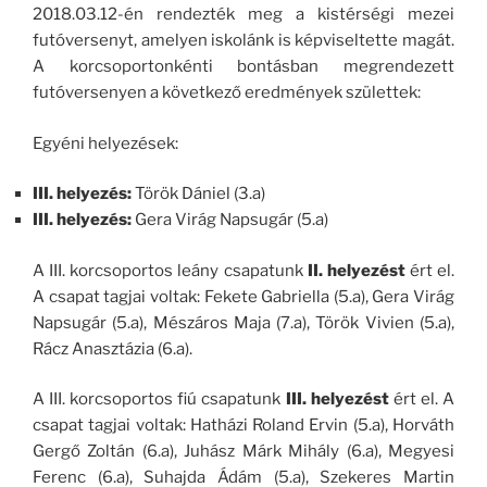
2018.03.12-én rendezték meg a kistérségi mezei
futóversenyt, amelyen iskolánk is képviseltette magát.
A korcsoportonkénti bontásban megrendezett
futóversenyen a következő eredmények születtek:
Egyéni helyezések:
III. helyezés:
Török Dániel (3.a)
III. helyezés:
Gera Virág Napsugár (5.a)
A III. korcsoportos leány csapatunk
II. helyezést
ért el.
A csapat tagjai voltak: Fekete Gabriella (5.a), Gera Virág
Napsugár (5.a), Mészáros Maja (7.a), Török Vivien (5.a),
Rácz Anasztázia (6.a).
A III. korcsoportos fiú csapatunk
III. helyezést
ért el. A
csapat tagjai voltak: Hatházi Roland Ervin (5.a), Horváth
Gergő Zoltán (6.a), Juhász Márk Mihály (6.a), Megyesi
Ferenc (6.a), Suhajda Ádám (5.a), Szekeres Martin