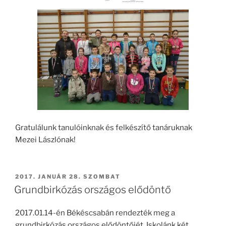
Gratulálunk tanulóinknak és felkészítő tanáruknak
Mezei Lászlónak!
BEKÜLDVE:
2017. JANUÁR 28. SZOMBAT
Grundbirkózás országos elődöntő
2017.01.14-én Békéscsabán rendezték meg a
grundbirkózás országos elődöntőjét. Iskolánk két