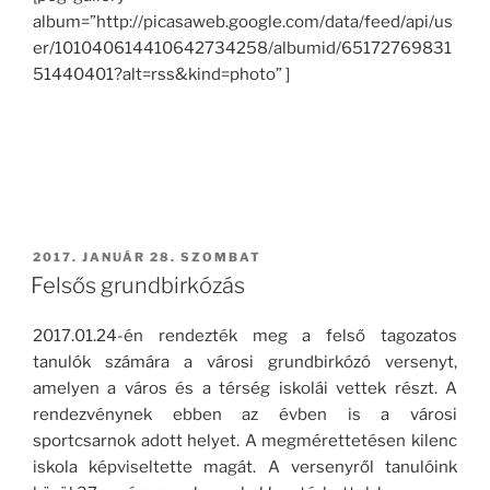
album=”http://picasaweb.google.com/data/feed/api/us
er/101040614410642734258/albumid/65172769831
51440401?alt=rss&kind=photo” ]
BEKÜLDVE:
2017. JANUÁR 28. SZOMBAT
Felsős grundbirkózás
2017.01.24-én rendezték meg a felső tagozatos
tanulók számára a városi grundbirkózó versenyt,
amelyen a város és a térség iskolái vettek részt. A
rendezvénynek ebben az évben is a városi
sportcsarnok adott helyet. A megmérettetésen kilenc
iskola képviseltette magát. A versenyről tanulóink