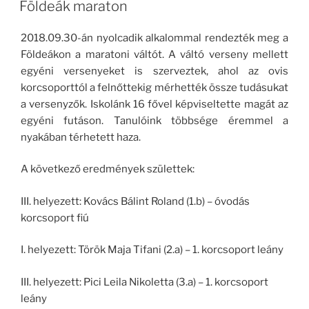
Földeák maraton
2018.09.30-án nyolcadik alkalommal rendezték meg a
Földeákon a maratoni váltót. A váltó verseny mellett
egyéni versenyeket is szerveztek, ahol az ovis
korcsoporttól a felnőttekig mérhették össze tudásukat
a versenyzők. Iskolánk 16 fővel képviseltette magát az
egyéni futáson. Tanulóink többsége éremmel a
nyakában térhetett haza.
A következő eredmények születtek:
III. helyezett: Kovács Bálint Roland (1.b) – óvodás
korcsoport fiú
I. helyezett: Török Maja Tifani (2.a) – 1. korcsoport leány
III. helyezett: Pici Leila Nikoletta (3.a) – 1. korcsoport
leány