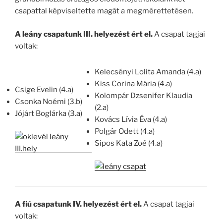
csapattal képviseltette magát a megmérettetésen.
A leány csapatunk II
I. helyezést ért el.
A csapat tagjai
voltak:
Kelecsényi Lolita Amanda (4.a)
Kiss Corina Mária (4.a)
Csige Evelin (4.a)
Kolompár Dzsenifer Klaudia
Csonka Noémi (3.b)
(2.a)
Jójárt Boglárka (3.a)
Kovács Lívia Éva (4.a)
Polgár Odett (4.a)
Sipos Kata Zoé (4.a)
A fiú csapatunk IV. helyezést ért el.
A csapat tagjai
voltak: