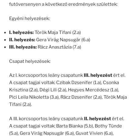
futóversenyen a következő eredmények születtek:
Egyéni helyezések:
I. helyezés:
Török Maja Tifani (2.a)
II. helyezés:
Gera Virág Napsugár (6.a)
III. helyezés:
Rácz Anasztázia (7.a)
Csapat helyezések:
Az I. korcsoportos leány csapatunk
III. helyezést
ért el.
A csapat tagjai voltak: Czibak Dzsenifer (1.a), Csonka
Krisztina (2.a), Dégi Lili (2.a), Hegyes Mercédesz (1.a),
Pici Leila Nikoletta (3.a), Rácz Dzsenifer (2.a), Török Maja
Tifani (2.a).
A III. korcsoportos leány csapatunk
II. helyezést
ért el.
A csapat tagjai voltak: Barta Bianka (5.b), Bothy Tünde
(5.a), Gera Virág Napsugár (6.a), Guvat Vivien (6.a),