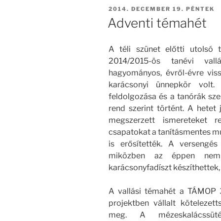
BEKÜLDVE:
2014. DECEMBER 19. PÉNTEK
Adventi témahét
A téli szünet előtti utolsó 
2014/2015-ös tanévi val
hagyományos, évről-évre vis
karácsonyi ünnepkör volt.
feldolgozása és a tanórák sze
rend szerint történt. A hetet
megszerzett ismereteket
csapatokat a tanításmentes mu
is erősítették. A versengés
miközben az éppen nem v
karácsonyfadíszt készíthettek
A vallási témahét a TÁMOP 
projektben vállalt kötelezett
meg. A mézeskalácssüt