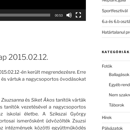
Sportfesztivál
00:53
6.a és 6.b oszt
Határtalanul p
KATEGÓRIÁK
nap 2015.02.12.
Fotók
15.02.12-én került megrendezésre. Erre
Ballagások
k és vártuk a nagycsoportos óvodásokat
Egyéb ren
Nem szakre
h Zsuzsanna
és
Siket Ákos
tanítók várták
Táborok
s tanítók vezetésével a nagycsoportos
az iskolai életbe. A Szikszai György
Hírek
rtosai ismerősként üdvözölték Zsuzsi
 az intézmények közötti együttműködés
Pályázatok