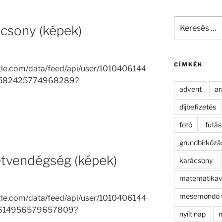
Keresés
ácsony (képek)
a
következő
kifejezésre:
CÍMKÉK
gle.com/data/feed/api/user/1010406144
9582425774968289?
advent
ar
díjbefizetés
fotó
futás
grundbírkózá
etvendégség (képek)
karácsony
matematikav
mesemondó 
gle.com/data/feed/api/user/1010406144
3614956579657809?
nyílt nap
n