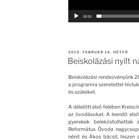
00:00
BEKÜLDVE:
2015. FEBRUÁR 16. HÉTFŐ
Beiskolázási nyílt 
Beiskolázási rendezvényünk 20
a programra szeretettel hívtu
és szüleiket.
A délelőtt első felében
Kreisc
az óvodásokat. A leendő első
gyerekek belekóstolhattak 
Református Óvoda nagycsopo
nénit és Ákos bácsit, hiszen