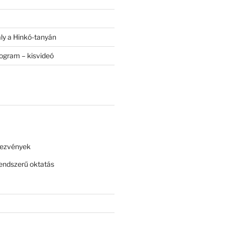
ály a Hinkó-tanyán
rogram – kisvideó
dezvények
ndszerű oktatás