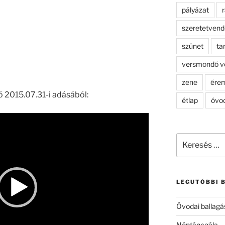
pályázat
r
szeretetven
szünet
ta
versmondó v
zene
ére
ó 2015.07.31-i adásából:
étlap
óvo
Keresés
a
következő
kifejezésre:
LEGUTÓBBI 
Óvodai ballagá
Néptáncgála