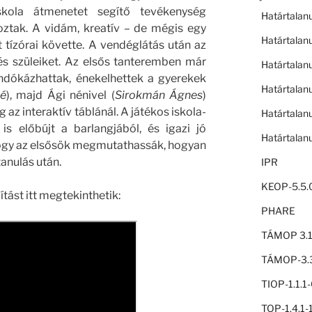
kola átmenetet segítő tevékenység
Határtalan
oztak. A vidám, kreatív – de mégis egy
Határtalan
t tízórai követte. A vendéglátás után az
 és szüleiket. Az elsős tanteremben már
Határtalan
ndókázhattak, énekelhettek a gyerekek
Határtalan
né
), majd Ági nénivel (
Sirokmán Ágnes
)
 az interaktív táblánál. A játékos iskola-
Határtalan
s előbújt a barlangjából, és igazi jó
Határtalan
hogy az elsősök megmutathassák, hogyan
tanulás után.
IPR
KEOP-5.5.
tást itt megtekinthetik:
PHARE
TÁMOP 3.1
TÁMOP-3.3
TIOP-1.1.
TOP-1.4.1