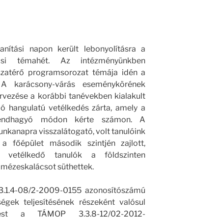
tanítási napon került lebonyolításra a
lási témahét. Az intézményünkben
szatérő programsorozat témája idén a
 A karácsony-várás eseménykörének
rvezése a korábbi tanévekben kialakult
 jó hangulatú vetélkedés zárta, amely a
 rendhagyó módon kérte számon. A
nkanapra visszalátogató, volt tanulóink
 a főépület második szintjén zajlott,
etélkedő tanulók a földszinten
, mézeskalácsot süthettek.
3.1.4-08/2-2009-0155 azonosítószámú
ségek teljesítésének részeként valósul
ést a TÁMOP 3.3.8-12/02-2012-