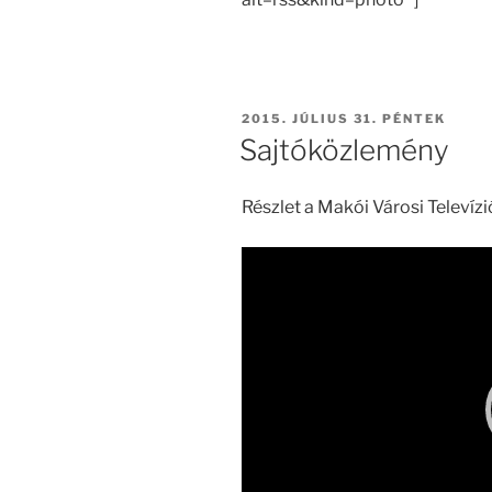
BEKÜLDVE:
2015. JÚLIUS 31. PÉNTEK
Sajtóközlemény
Részlet a Makói Városi Televízi
Videólejátszó