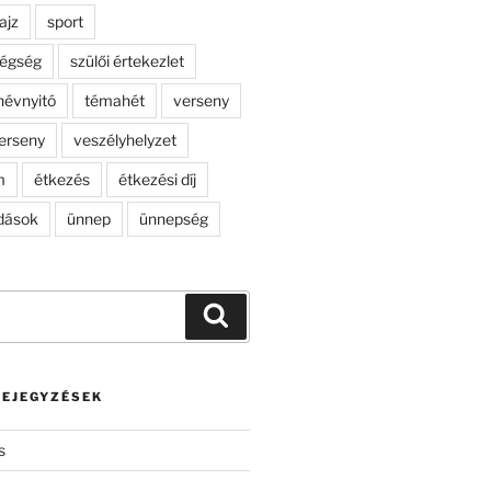
ajz
sport
dégség
szülői értekezlet
névnyitó
témahét
verseny
erseny
veszélyhelyzet
m
étkezés
étkezési díj
dások
ünnep
ünnepség
Keresés
BEJEGYZÉSEK
s