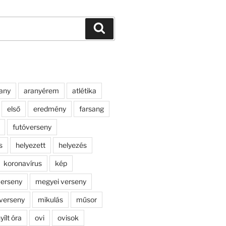
Keresés
any
aranyérem
atlétika
első
eredmény
farsang
futóverseny
s
helyezett
helyezés
koronavírus
kép
erseny
megyei verseny
verseny
mikulás
műsor
yílt óra
ovi
ovisok