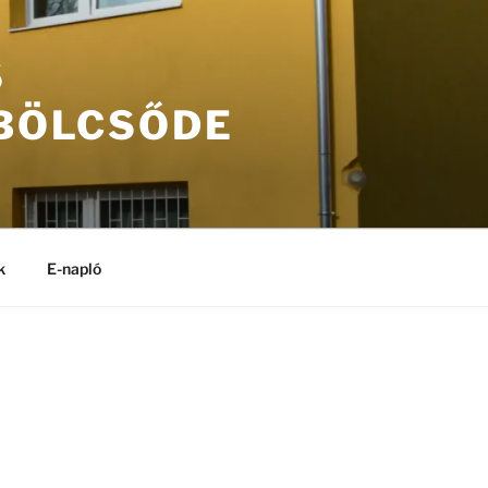
S
 BÖLCSŐDE
k
E-napló