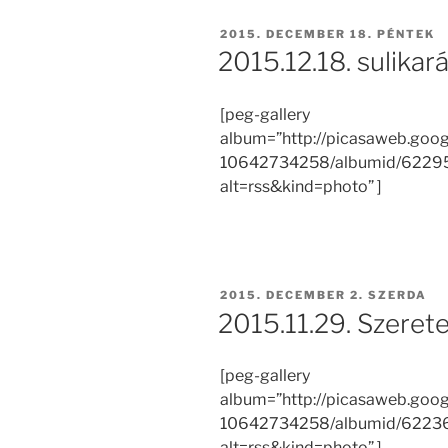
BEKÜLDVE:
2015. DECEMBER 18. PÉNTEK
2015.12.18. sulikar
[peg-gallery
album=”http://picasaweb.goo
10642734258/albumid/622
alt=rss&kind=photo” ]
BEKÜLDVE:
2015. DECEMBER 2. SZERDA
2015.11.29. Szeret
[peg-gallery
album=”http://picasaweb.goo
10642734258/albumid/622
alt=rss&kind=photo” ]