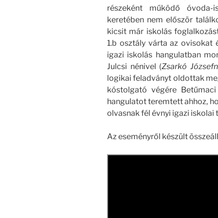
részeként működő óvoda-is
keretében nem először találk
kicsit már iskolás foglalkozás
1.b osztály várta az ovisokat
igazi iskolás hangulatban mo
Julcsi nénivel (
Zsarkó József
logikai feladványt oldottak meg
kóstolgató végére Betűmaci i
hangulatot teremtett ahhoz, 
olvasnak fél évnyi igazi iskolai 
Az eseményről készült összeállí