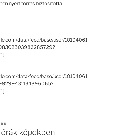
n nyert forrás biztosította.
gle.com/data/feed/base/user/10104061
098302303982285729?
 ]
gle.com/data/feed/base/user/10104061
098299431134896065?
 ]
TÖK
t órák képekben