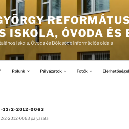
 GYÖRGY REFORMÁTU
S ISKOLA, ÓVODA ÉS
talános Iskola, Óvoda és Bölcsőde információs oldala
”
Rólunk
Pályázatok
Fotók
Elérhetősége
-12/2-2012-0063
12/2-2012-0063 pályázata