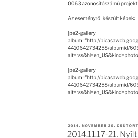
0063 azonosítószámú projektbe
Az eseményről készült képek:
[pe2-gallery
album=”http://picasaweb.goo
4410642734258/albumid/6
alt=rss&hl=en_US&kind=photo”
[pe2-gallery
album=”http://picasaweb.goo
4410642734258/albumid/6
alt=rss&hl=en_US&kind=photo”
BEKÜLDVE:
2014. NOVEMBER 20. CSÜTÖR
2014.11.17-21. Nyíl