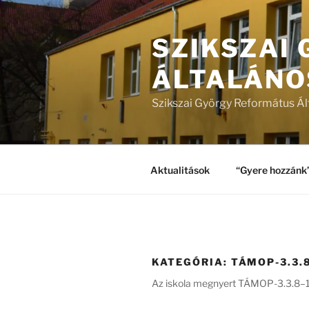
Tartalomhoz
SZIKSZAI
ÁLTALÁNO
Szikszai György Református Ál
Aktualitások
“Gyere hozzánk
KATEGÓRIA:
TÁMOP-3.3.8
Az iskola megnyert TÁMOP-3.3.8–