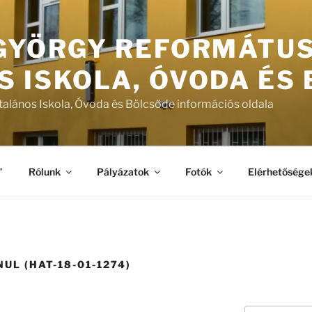
 GYÖRGY REFORMÁTU
S ISKOLA, ÓVODA ÉS
talános Iskola, Óvoda és Bölcsőde információs oldala
”
Rólunk
Pályázatok
Fotók
Elérhetősége
UL (HAT-18-01-1274)