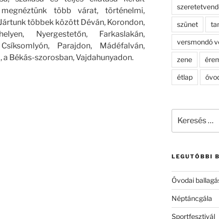
szeretetven
n megnéztünk több várat, történelmi,
 Jártunk többek között Déván, Korondon,
szünet
ta
helyen, Nyergestetőn, Farkaslakán,
versmondó v
 Csíksomlyón, Parajdon, Mádéfalván,
, a Békás-szorosban, Vajdahunyadon.
zene
ére
étlap
óvo
Keresés
a
következő
kifejezésre:
LEGUTÓBBI 
Óvodai ballagá
Néptáncgála
Sportfesztivál