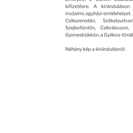
kifizetésre. A kiránduláso
irodalmi, egyházi emlékhelyet.
Csíkszeredán, Székelyudvar
Szejkefürdőn, Csíkrákoson,
Gyimesbükkön, a Gyilkos-tónál
Néhány kép a kirándulásról: