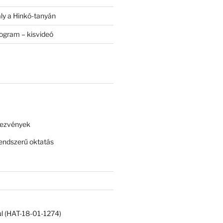
ály a Hinkó-tanyán
rogram – kisvideó
dezvények
ndszerű oktatás
ul (HAT-18-01-1274)