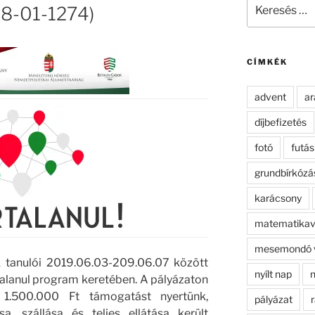
Keresés
18-01-1274)
a
következő
kifejezésre:
CÍMKÉK
advent
ar
díjbefizetés
fotó
futás
grundbírkózá
karácsony
matematikav
mesemondó 
k tanulói 2019.06.03-209.06.07 között
nyílt nap
n
talanul program keretében. A pályázaton
 1.500.000 Ft támogatást nyertünk,
pályázat
r
a, szállása és teljes ellátása került