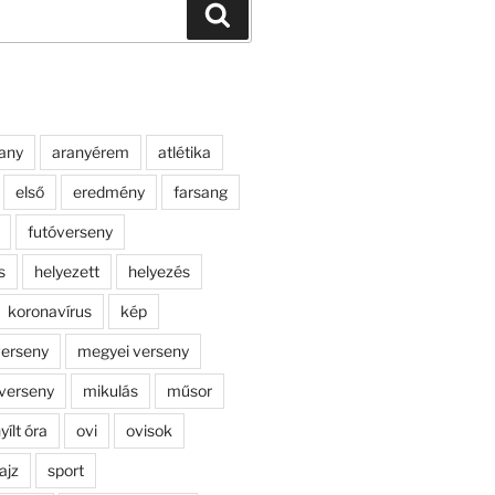
Keresés
any
aranyérem
atlétika
első
eredmény
farsang
futóverseny
s
helyezett
helyezés
koronavírus
kép
erseny
megyei verseny
verseny
mikulás
műsor
yílt óra
ovi
ovisok
ajz
sport