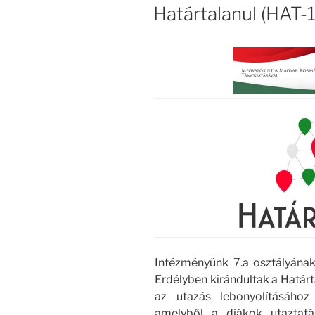
Határtalanul (HAT-
Intézményünk 7.a osztályána
Erdélyben kirándultak a Határ
az utazás lebonyolításához
amelyből a diákok utaztatás