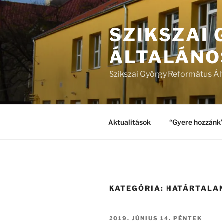
Tartalomhoz
SZIKSZAI
ÁLTALÁNO
Szikszai György Református Ál
Aktualitások
“Gyere hozzánk
KATEGÓRIA:
HATÁRTALAN
BEKÜLDVE:
2019. JÚNIUS 14. PÉNTEK