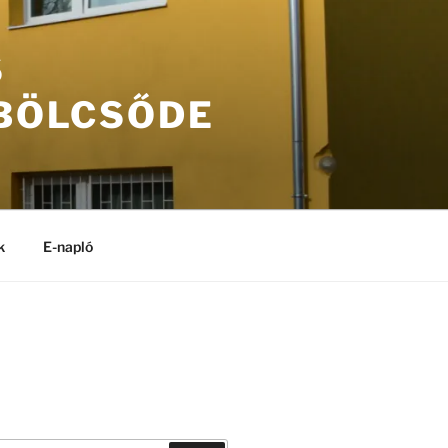
S
 BÖLCSŐDE
k
E-napló