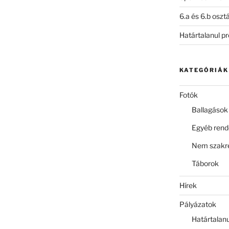
6.a és 6.b oszt
Határtalanul p
KATEGÓRIÁK
Fotók
Ballagások
Egyéb ren
Nem szakre
Táborok
Hírek
Pályázatok
Határtalan