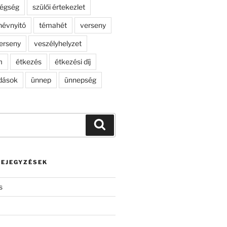
dégség
szülői értekezlet
névnyitó
témahét
verseny
erseny
veszélyhelyzet
m
étkezés
étkezési díj
dások
ünnep
ünnepség
Keresés
BEJEGYZÉSEK
s