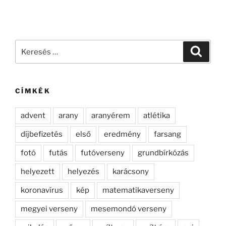
Keresés
Keresé
a
következő
kifejezésre:
CÍMKÉK
advent
arany
aranyérem
atlétika
díjbefizetés
első
eredmény
farsang
fotó
futás
futóverseny
grundbírkózás
helyezett
helyezés
karácsony
koronavírus
kép
matematikaverseny
megyei verseny
mesemondó verseny