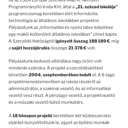
Programirányító Iroda Kht. által a
„21. század iskolája”
programcsomag keretében kiírt Információs
technológia az általános iskolákban projektre.
Pályázatunk az „Informatika és nyelvi labor kiépítése
egy makói külterületi általános iskolában” címet kapta.
A Szerződő Hatóságtól
igényelt összeg 188 189 €
, míg
a
saját hozzájárulás
összege
21 378 €
volt.
Pályázatunk kedvező elbírálása nagy öröm volt
mindenki számára. A projekt a szerződéskötést
követően
2004. szeptemberében indult
el. A 6 tagú
projektmenedzsmentben az iskola részéről az
adminisztrátor, a szakmai vezető, és az informatikai
vezető vesz részt. A pénzügyi vezető, a projektvezető
és a műszaki vezető külső munkatárs.
A
18 hónapos projekt
keretében két közbeszerzési
eljárást bonyolítottunk le, egyet az építési munkák