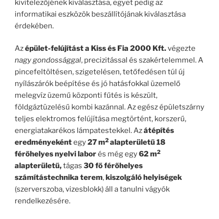
kivitelezőjének kiválasztása, egyet pedig az
informatikai eszközök beszállítójának kiválasztása
érdekében.
Az
épület-felújítást a Kiss és Fia 2000 Kft.
végezte
nagy gondossággal
, precizitással és szakértelemmel. A
pincefeltöltésen, szigetelésen, tetőfedésen túl új
nyílászárók beépítése és jó hatásfokkal üzemelő
melegvíz üzemű központi fűtés is készült,
földgáztüzelésű kombi kazánnal. Az egész épületszárny
teljes elektromos felújítása megtörtént, korszerű,
energiatakarékos lámpatestekkel. Az
átépítés
2
eredményeként
egy
27 m
alapterületű 18
2
férőhelyes nyelvi labor
és még egy
62 m
alapterületű,
tágas
30 fő férőhelyes
számítástechnika terem
,
kiszolgáló helyiségek
(szerverszoba, vizesblokk) áll a tanulni vágyók
rendelkezésére.