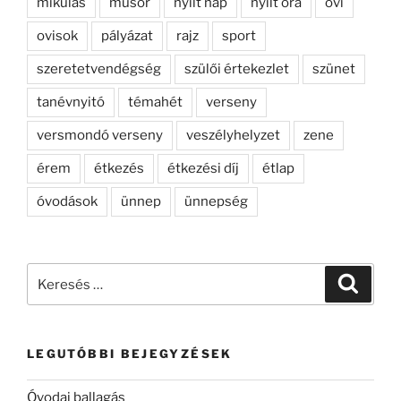
mikulás
műsor
nyílt nap
nyílt óra
ovi
ovisok
pályázat
rajz
sport
szeretetvendégség
szülői értekezlet
szünet
tanévnyitó
témahét
verseny
versmondó verseny
veszélyhelyzet
zene
érem
étkezés
étkezési díj
étlap
óvodások
ünnep
ünnepség
Keresés
Keresé
a
következő
kifejezésre:
LEGUTÓBBI BEJEGYZÉSEK
Óvodai ballagás