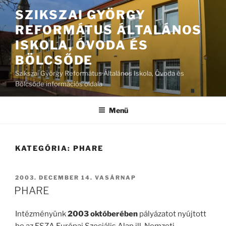
Tartalomhoz
SZIKSZAI GYÖRGY
REFORMÁTUS ÁLTALÁNOS
ISKOLA, ÓVODA ÉS
BÖLCSŐDE
Szikszai György Református Általános Iskola, Óvoda és
Bölcsőde információs oldala
Menü
KATEGÓRIA:
PHARE
BEKÜLDVE:
2003. DECEMBER 14. VASÁRNAP
PHARE
Intézményünk
2003 októberében
pályázatot nyújtott
be az ESZA Európai Szociális Alap ill. Nemzeti