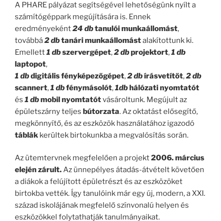
A PHARE pályázat segítségével lehetőségünk nyílt a
számítógéppark megújítására is. Ennek
eredményeként
24 db
tanulói
munkaállomást
,
továbbá
2 db
tanári munkaállomást
alakítottunk ki.
Emellett
1 db
szervergépet
,
2 db
projektort
,
1 db
laptopot
,
1 db
digitális fényképezőgépet
,
2 db
írásvetítőt
,
2 db
scannert
,
1 db
fénymásolót
,
1db
hálózati nyomtatót
és
1 db
mobil nyomtatót
vásároltunk. Megújult az
épületszárny teljes
bútorzata
. Az oktatást elősegítő,
megkönnyítő, és az eszközök használatához igazodó
táblák
kerültek birtokunkba a megvalósítás során.
Az ütemtervnek megfelelően a projekt
2006. március
elején zárult.
Az ünnepélyes átadás-átvételt követően
a diákok a felújított épületrészt és az eszközöket
birtokba vették. Így tanulóink már egy új, modern, a XXI.
század iskolájának megfelelő színvonalú helyen és
eszközökkel folytathatják tanulmányaikat.