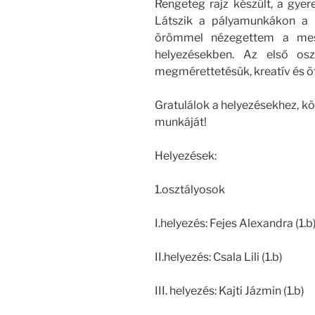
Rengeteg rajz készült, a gyer
Látszik a pályamunkákon a m
örömmel nézegettem a mes
helyezésekben. Az első osz
megmérettetésük, kreatív és ö
Gratulálok a helyezésekhez, 
munkáját!
Helyezések:
1.osztályosok
I.helyezés: Fejes Alexandra (1.b
II.helyezés: Csala Lili (1.b)
III. helyezés: Kajti Jázmin (1.b)