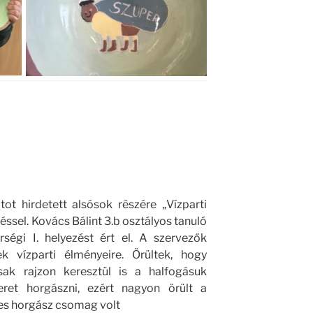
ot hirdetett alsósok részére „Vízparti
sel. Kovács Bálint 3.b osztályos tanuló
rségi I. helyezést ért el. A szervezők
k vízparti élményeire. Örültek, hogy
sak rajzon keresztül is a halfogásuk
eret horgászni, ezért nagyon örült a
es horgász csomag volt