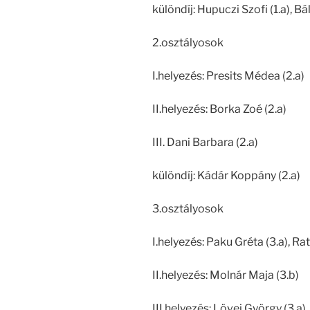
különdíj: Hupuczi Szofi (1.a), B
2.osztályosok
I.helyezés: Presits Médea (2.a)
II.helyezés: Borka Zoé (2.a)
III. Dani Barbara (2.a)
különdíj: Kádár Koppány (2.a)
3.osztályosok
I.helyezés: Paku Gréta (3.a), Ratt
II.helyezés: Molnár Maja (3.b)
III.helyezés: Lövei György (3.a)