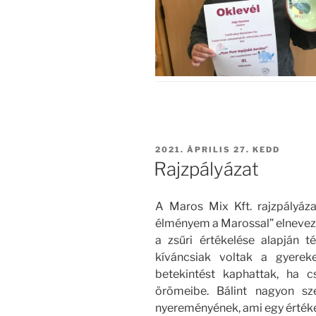
BEKÜLDVE:
2021. ÁPRILIS 27. KEDD
Rajzpályázat
A Maros Mix Kft. rajzpályázat
élményem a Marossal” elnevezés
a zsűri értékelése alapján té
kíváncsiak voltak a gyereke
betekintést kaphattak, ha c
örömeibe. Bálint nagyon sz
nyereményének, ami egy érték