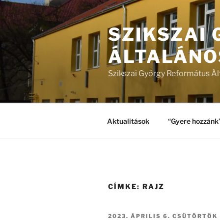
Tartalomhoz
SZIKSZAI
ÁLTALÁNO
Szikszai György Református Ál
Aktualitások
“Gyere hozzánk
CÍMKE:
RAJZ
BEKÜLDVE:
2023. ÁPRILIS 6. CSÜTÖRTÖK