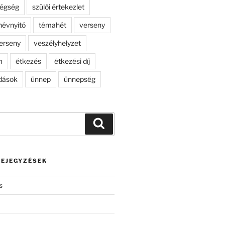
dégség
szülői értekezlet
névnyitó
témahét
verseny
erseny
veszélyhelyzet
m
étkezés
étkezési díj
dások
ünnep
ünnepség
Keresés
BEJEGYZÉSEK
s