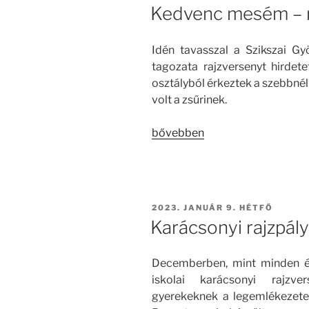
Kedvenc mesém – r
Idén tavasszal a Szikszai Gy
tagozata rajzversenyt hirde
osztályból érkeztek a szebbné
volt a zsűrinek.
„Kedvenc
bővebben
mesém
–
rajzpályázat”
BEKÜLDVE:
2023. JANUÁR 9. HÉTFŐ
Karácsonyi rajzpál
Decemberben, mint minden é
iskolai karácsonyi rajzv
gyerekeknek a legemlékezetese