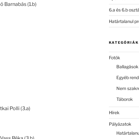
áló Barnabás (1.b)
6.a és 6.b oszt
Határtalanul p
KATEGÓRIÁK
Fotók
Ballagások
Egyéb ren
Nem szakre
Táborok
kai Polli (3.a)
Hírek
Pályázatok
Határtalan
, Vass Réka (3.b)