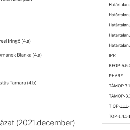
Határtalan
Határtalan
Határtalan
Határtalan
esi Iringó (4.a)
Határtalan
 Romanek Blanka (4.a)
IPR
KEOP-5.5.
PHARE
estás Tamara (4.b)
TÁMOP 3.1
TÁMOP-3.3
TIOP-1.1.
TOP-1.4.1
yázat (2021.december)