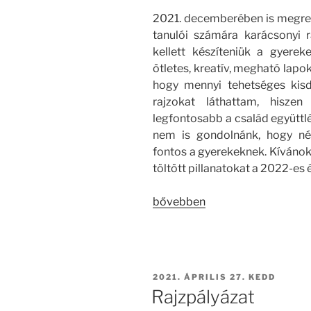
2021. decemberében is megren
tanulói számára karácsonyi r
kellett készíteniük a gyere
ötletes, kreatív, megható lapok
hogy mennyi tehetséges kisd
rajzokat láthattam, hisz
legfontosabb a család együttlé
nem is gondolnánk, hogy né
fontos a gyerekeknek. Kívánok
töltött pillanatokat a 2022-es 
„Karácsonyi
bővebben
rajzpályázat
(2021.december)”
BEKÜLDVE:
2021. ÁPRILIS 27. KEDD
Rajzpályázat