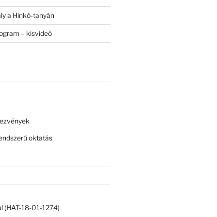
ály a Hinkó-tanyán
rogram – kisvideó
dezvények
ndszerű oktatás
ul (HAT-18-01-1274)