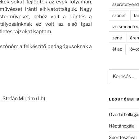
ekek sokat fejlődtek az évek folyamán.
szeretetven
űvészet iránti elhivatottságuk. Nagy
szünet
ta
terműveket, nehéz volt a döntés a
tályosainknak ez volt az első igazi
versmondó v
tletes rajzokat kaptam.
zene
ére
köszönöm a felkészítő pedagógusoknak a
étlap
óvo
Keresés
a
következő
kifejezésre:
), Stefán Mirjám (1.b)
LEGUTÓBBI 
Óvodai ballagá
Néptáncgála
Sportfesztivál