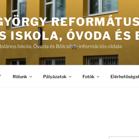
 GYÖRGY REFORMÁTU
S ISKOLA, ÓVODA ÉS
talános Iskola, Óvoda és Bölcsőde információs oldala
”
Rólunk
Pályázatok
Fotók
Elérhetősége