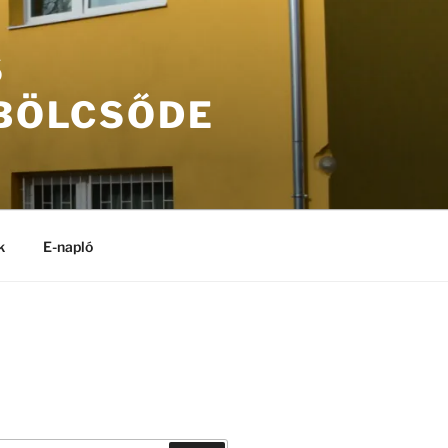
S
 BÖLCSŐDE
k
E-napló