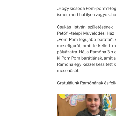
„Hogy kicsoda Pom-pom? Hogy
ismer, mert hol ilyen vagyok, ho
Csukás István születésének 
Petőfi–telepi Művelődési Ház r
„Pom Pom legújabb barátai”. A 
mesefigurát, amit le kellett 
pályázatra. Héjja Ramóna 3.b o
ki Pom Pom barátjának, amit a z
Ramóna egy kézzel készített ke
mesehősét.
Gratulálunk Ramónának és felk