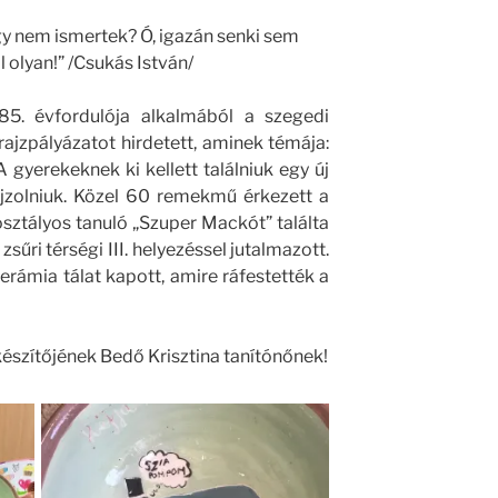
 nem ismertek? Ó, igazán senki sem
l olyan!” /Csukás István/
85. évfordulója alkalmából a szegedi
ajzpályázatot hirdetett, aminek témája:
gyerekeknek ki kellett találniuk egy új
rajzolniuk. Közel 60 remekmű érkezett a
sztályos tanuló „Szuper Mackót” találta
sűri térségi III. helyezéssel jutalmazott.
rámia tálat kapott, amire ráfestették a
észítőjének Bedő Krisztina tanítónőnek!