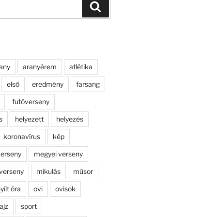
Keresés
any
aranyérem
atlétika
első
eredmény
farsang
futóverseny
s
helyezett
helyezés
koronavírus
kép
erseny
megyei verseny
verseny
mikulás
műsor
yílt óra
ovi
ovisok
ajz
sport