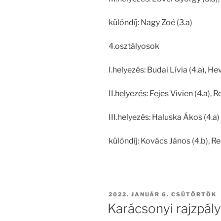
különdíj: Nagy Zoé (3.a)
4.osztályosok
I.helyezés: Budai Lívia (4.a), Hev
II.helyezés: Fejes Vivien (4.a),
III.helyezés: Haluska Ákos (4.a)
különdíj: Kovács János (4.b), R
BEKÜLDVE:
2022. JANUÁR 6. CSÜTÖRTÖK
Karácsonyi rajzpál