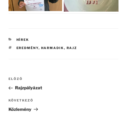
KATEGÓRIÁK
HÍREK
CÍMKÉK
EREDMÉNY
,
HARMADIK
,
RAJZ
Bejegyzés
Korábbi
ELŐZŐ
navigáció
bejegyzés
Rajzpályázat
Következő
KÖVETKEZŐ
bejegyzés
Közlemény