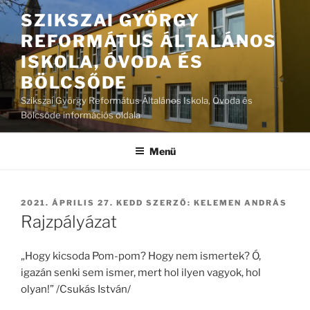
Tartalomhoz
SZIKSZAI GYÖRGY
REFORMÁTUS ÁLTALÁNOS
ISKOLA, ÓVODA ÉS
BÖLCSŐDE
Szikszai György Református Általános Iskola, Óvoda és
Bölcsőde információs oldala
Menü
BEKÜLDVE:
2021. ÁPRILIS 27. KEDD
SZERZŐ:
KELEMEN ANDRÁS
Rajzpályázat
„Hogy kicsoda Pom-pom? Hogy nem ismertek? Ó,
igazán senki sem ismer, mert hol ilyen vagyok, hol
olyan!” /Csukás István/