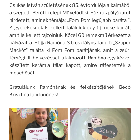
Csukás István születésének 85. évfordulója alkalmából
a szegedi Petőfi–telepi Művelődési Ház rajzpályázatot
hirdetett, aminek témája: „Pom Pom legújabb barátai”.
A gyerekeknek ki kellett találniuk egy új mesefigurát,
amit le kellett rajzolniuk. Közel 60 remekmű érkezett a
pályázatra. Héjja Ramóna 3.b osztályos tanuló „Szuper
Mackót” találta ki Pom Pom barátjának, amit a zsűri
térségi III. helyezéssel jutalmazott. Ramóna egy kézzel
készített kerámia tálat kapott, amire ráfestették a
mesehősét.
Gratulálunk Ramónának és felkészítőjének Bedő
Krisztina tanítónőnek!