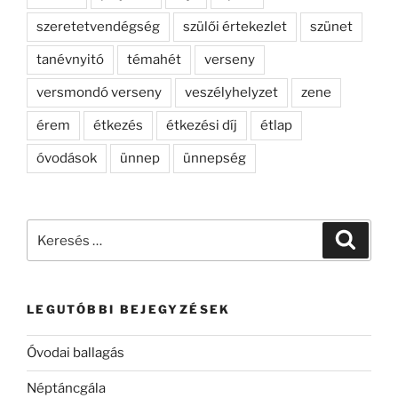
szeretetvendégség
szülői értekezlet
szünet
tanévnyitó
témahét
verseny
versmondó verseny
veszélyhelyzet
zene
érem
étkezés
étkezési díj
étlap
óvodások
ünnep
ünnepség
Keresés
Keresé
a
következő
kifejezésre:
LEGUTÓBBI BEJEGYZÉSEK
Óvodai ballagás
Néptáncgála