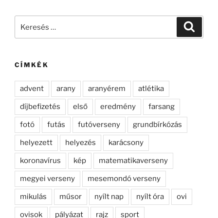
Keresés
Keresé
a
következő
kifejezésre:
CÍMKÉK
advent
arany
aranyérem
atlétika
díjbefizetés
első
eredmény
farsang
fotó
futás
futóverseny
grundbírkózás
helyezett
helyezés
karácsony
koronavírus
kép
matematikaverseny
megyei verseny
mesemondó verseny
mikulás
műsor
nyílt nap
nyílt óra
ovi
ovisok
pályázat
rajz
sport