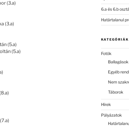
or (3.a)
6.a és 6.b oszt
Határtalanul p
a (3.a)
KATEGÓRIÁK
tán (5.a)
oltán (5.a)
Fotók
Ballagások
a)
Egyéb ren
Nem szakre
Táborok
(8.a)
Hírek
Pályázatok
(7.a)
Határtalan