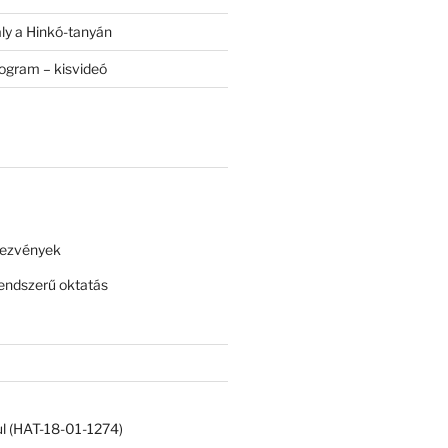
ály a Hinkó-tanyán
rogram – kisvideó
dezvények
ndszerű oktatás
ul (HAT-18-01-1274)