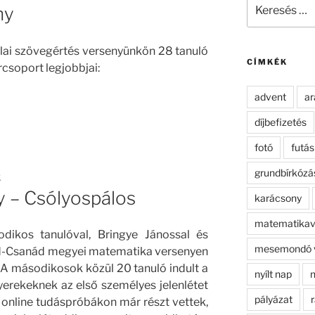
Keresés
ny
a
következő
kifejezésre:
lai szövegértés versenyünkön 28 tanuló
CÍMKÉK
rcsoport legjobbjai:
advent
ar
díjbefizetés
fotó
futás
grundbírkózá
K
 – Csólyospálos
karácsony
matematikav
odikos tanulóval, Bringye Jánossal és
mesemondó 
ád-Csanád megyei matematika versenyen
 A másodikosok közül 20 tanuló indult a
nyílt nap
n
erekeknek az első személyes jelenlétet
pályázat
r
 online tudáspróbákon már részt vettek,