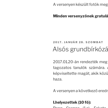
A versenyen készült fotók me
Minden versenyzőnek gratulál
BEKÜLDVE:
2017. JANUÁR 28. SZOMBAT
Alsós grundbírkóz
2017.01.20-án rendezték meg 
tagozatos tanulók számára.
képviseltette magát, akik köz
haza.
A versenyen a következő ered
I.helyezettek (10 fő):