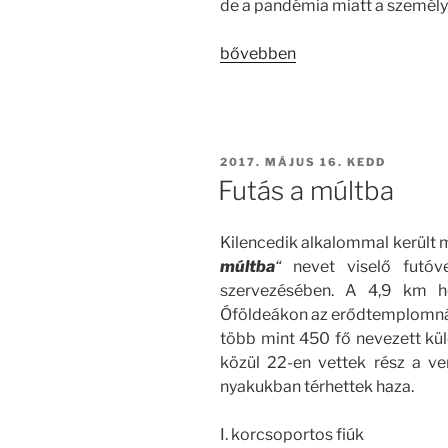
de a pandémia miatt a személy
„Matematikaverseny
bővebben
–
Csólyospálos”
BEKÜLDVE:
2017. MÁJUS 16. KEDD
Futás a múltba
Kilencedik alkalommal került
múltba
“
nevet viselő futóv
szervezésében. A 4,9 km ho
Óföldeákon az erődtemplomnál
több mint 450 fő nevezett kül
közül 22-en vettek rész a v
nyakukban térhettek haza.
I. korcsoportos fiúk