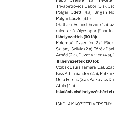
Papp Csenge (1.a), Fekete K
Trivapetrovics Gábor (3.a), Cs
Polgár Odett (4.a), Brigán Nor
Polgár László (3.b)
(Hatházi Roland Ervin (4.a) a
mivel az ő súlycsoportjában in
II.helyezettek (10 fő):
Kolompár Dzsenifer (2.a), Rácz 
Szilágyi Szilvia (2.a), Török Dáni
Árpád (2.a), Guvat Vivien (4.a), 
III.helyezettek (10 fő):
Czibak Laura Tamara (1.a), Sza
Kiss Attila Sándor (2.a), Ratkai 
Gera Ferenc (3.a), Palkovics Dán
Attila (4.a)
Iskolánk első helyezést ért el 
ISKOLÁK KÖZÖTTI VERSENY: