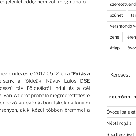
es jelenlét eddig nem volt megoldható.
szeretetven
szünet
ta
versmondó v
zene
ére
étlap
óvo
Keresés
 megrendezésre 2017.05.12-én a
“
Futás a
a
erseny, a földeáki Návay Lajos DSE
következő
sszú táv Földeákról indul és a cél
kifejezésre:
 van. Az erőt próbáló megmérettetésre
LEGUTÓBBI 
önböző kategóriákban. Iskolánk tanulói
ersenyen, akik közül többen éremmel a
Óvodai ballagá
Néptáncgála
Sportfesztivál