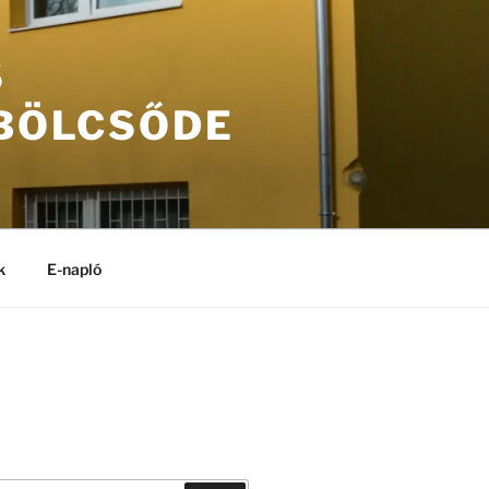
S
 BÖLCSŐDE
k
E-napló