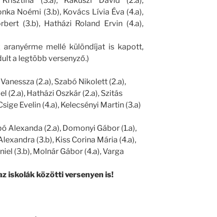
risztina (3.a), Kakuszi Dávid (2.a),
onka Noémi (3.b), Kovács Lívia Éva (4.a),
bert (3.b), Hatházi Roland Ervin (4.a),
z aranyérme mellé különdíjat is kapott,
dult a legtöbb versenyző.)
Vanessza (2.a), Szabó Nikolett (2.a),
el (2.a), Hatházi Oszkár (2.a), Szitás
Csige Evelin (4.a), Kelecsényi Martin (3.a)
bó Alexanda (2.a), Domonyi Gábor (1.a),
Alexandra (3.b), Kiss Corina Mária (4.a),
iel (3.b), Molnár Gábor (4.a), Varga
az iskolák közötti versenyen is!