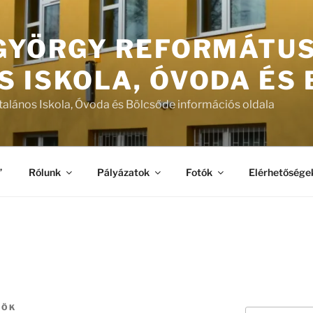
 GYÖRGY REFORMÁTU
S ISKOLA, ÓVODA ÉS
talános Iskola, Óvoda és Bölcsőde információs oldala
”
Rólunk
Pályázatok
Fotók
Elérhetősége
TÖK