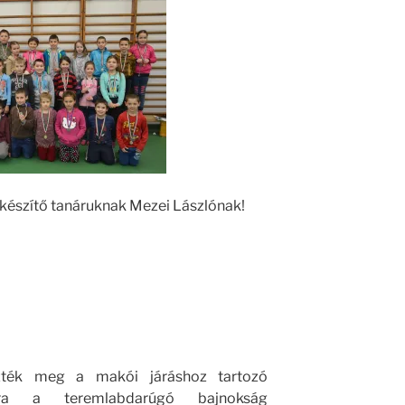
lkészítő tanáruknak Mezei Lászlónak!
ték meg a makói járáshoz tartozó
ára a teremlabdarúgó bajnokság