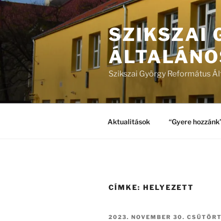
Tartalomhoz
SZIKSZAI
ÁLTALÁNO
Szikszai György Református Ál
Aktualitások
“Gyere hozzánk
CÍMKE:
HELYEZETT
BEKÜLDVE:
2023. NOVEMBER 30. CSÜTÖR