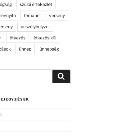
dégség
szülői értekezlet
névnyitó
témahét
verseny
erseny
veszélyhelyzet
m
étkezés
étkezési díj
dások
ünnep
ünnepség
Keresés
BEJEGYZÉSEK
s