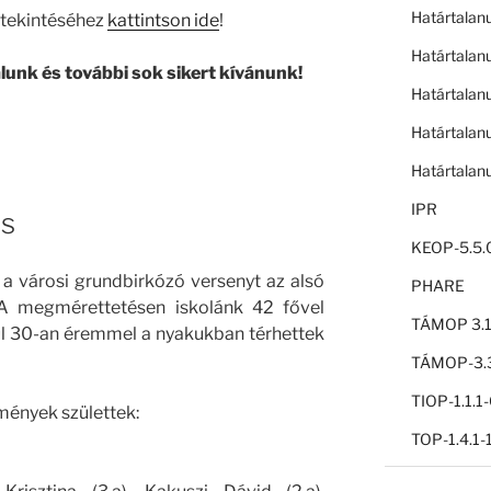
Határtalan
gtekintéséhez
kattintson ide
!
Határtalan
unk és további sok sikert kívánunk!
Határtalan
Határtalan
Határtalan
IPR
ás
KEOP-5.5.
a városi grundbirkózó versenyt az alsó
PHARE
 A megmérettetésen iskolánk 42 fővel
TÁMOP 3.1
ül 30-an éremmel a nyakukban térhettek
TÁMOP-3.3
TIOP-1.1.
mények születtek:
TOP-1.4.1