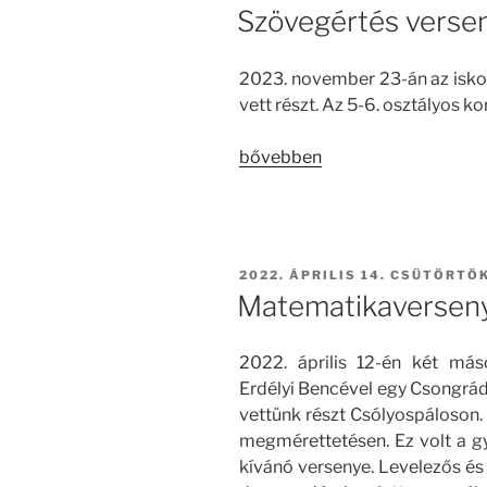
Szövegértés verse
2023. november 23-án az isko
vett részt.
Az 5-6. osztályos ko
„Szövegértés
bővebben
verseny”
BEKÜLDVE:
2022. ÁPRILIS 14. CSÜTÖRTÖ
Matematikaverseny
2022. április 12-én két más
Erdélyi Bencével egy Csongr
vettünk részt Csólyospáloson.
megmérettetésen. Ez volt a gy
kívánó versenye. Levelezős és