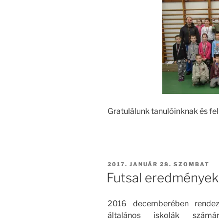
Gratulálunk tanulóinknak és fe
BEKÜLDVE:
2017. JANUÁR 28. SZOMBAT
Futsal eredmények
2016 decemberében rendez
általános iskolák szám