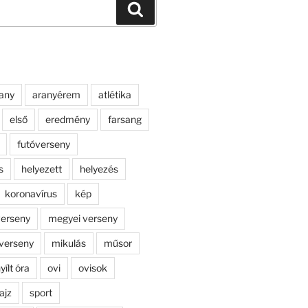
Keresés
any
aranyérem
atlétika
első
eredmény
farsang
futóverseny
s
helyezett
helyezés
koronavírus
kép
erseny
megyei verseny
verseny
mikulás
műsor
yílt óra
ovi
ovisok
ajz
sport