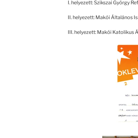
I. helyezett: Szikszai György R
II. helyezett: Makói Általános
III. helyezett: Makói Katolikus 