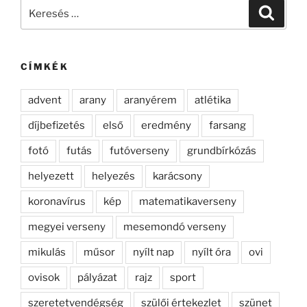
Keresés
Keresé
a
következő
kifejezésre:
CÍMKÉK
advent
arany
aranyérem
atlétika
díjbefizetés
első
eredmény
farsang
fotó
futás
futóverseny
grundbírkózás
helyezett
helyezés
karácsony
koronavírus
kép
matematikaverseny
megyei verseny
mesemondó verseny
mikulás
műsor
nyílt nap
nyílt óra
ovi
ovisok
pályázat
rajz
sport
szeretetvendégség
szülői értekezlet
szünet