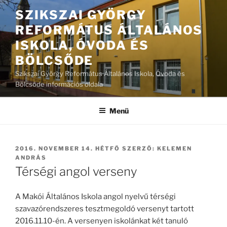
Tartalomhoz
SZIKSZAI GYÖRGY
REFORMÁTUS ÁLTALÁNOS
ISKOLA, ÓVODA ÉS
BÖLCSŐDE
Szikszai György Református Általános Iskola, Óvoda és
Bölcsőde információs oldala
Menü
BEKÜLDVE:
2016. NOVEMBER 14. HÉTFŐ
SZERZŐ:
KELEMEN
ANDRÁS
Térségi angol verseny
A Makói Általános Iskola angol nyelvű térségi
szavazórendszeres tesztmegoldó versenyt tartott
2016.11.10-én. A versenyen iskolánkat két tanuló