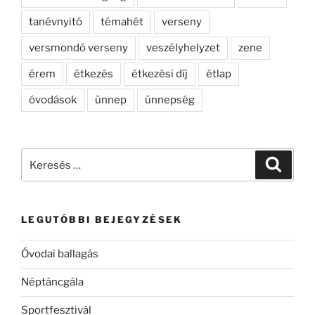
tanévnyitó
témahét
verseny
versmondó verseny
veszélyhelyzet
zene
érem
étkezés
étkezési díj
étlap
óvodások
ünnep
ünnepség
Keresés
Keresé
a
következő
kifejezésre:
LEGUTÓBBI BEJEGYZÉSEK
Óvodai ballagás
Néptáncgála
Sportfesztivál