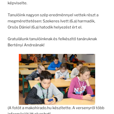
képviselte.
Tanulóink nagyon szép eredménnyel vettek részt a
megmérettetésen: Szekeres Ivett (6.a) harmadik,
Orsós Dániel (6.a) hatodik helyezést ért el.
Gratulálunk tanulóinknak és felkészítő tanáruknak
Bertényi Andreának!
(A fotót a makohirado.hu készítette. A versenyről több
információt
itt olvashat
!