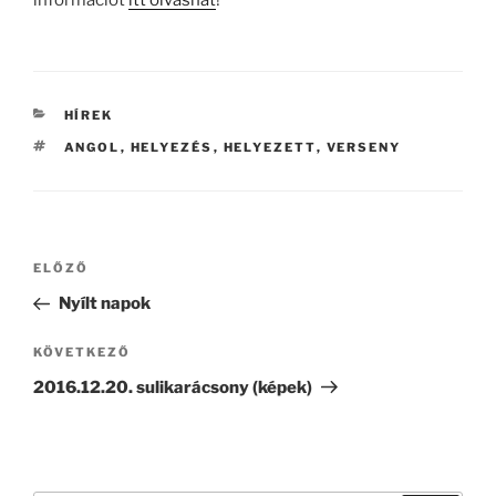
KATEGÓRIÁK
HÍREK
CÍMKÉK
ANGOL
,
HELYEZÉS
,
HELYEZETT
,
VERSENY
Bejegyzés
Korábbi
ELŐZŐ
navigáció
bejegyzés
Nyílt napok
Következő
KÖVETKEZŐ
bejegyzés
2016.12.20. sulikarácsony (képek)