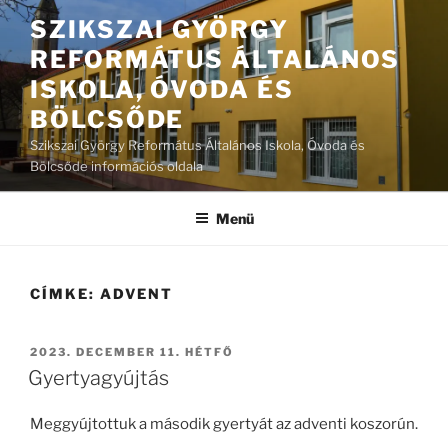
Tartalomhoz
SZIKSZAI GYÖRGY
REFORMÁTUS ÁLTALÁNOS
ISKOLA, ÓVODA ÉS
BÖLCSŐDE
Szikszai György Református Általános Iskola, Óvoda és
Bölcsőde információs oldala
Menü
CÍMKE:
ADVENT
BEKÜLDVE:
2023. DECEMBER 11. HÉTFŐ
Gyertyagyújtás
Meggyújtottuk a második gyertyát az adventi koszorún.