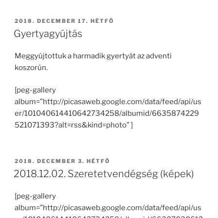
BEKÜLDVE:
2018. DECEMBER 17. HÉTFŐ
Gyertyagyújtás
Meggyújtottuk a harmadik gyertyát az adventi
koszorún.
[peg-gallery
album=”http://picasaweb.google.com/data/feed/api/us
er/101040614410642734258/albumid/6635874229
521071393?alt=rss&kind=photo” ]
BEKÜLDVE:
2018. DECEMBER 3. HÉTFŐ
2018.12.02. Szeretetvendégség (képek)
[peg-gallery
album=”http://picasaweb.google.com/data/feed/api/us