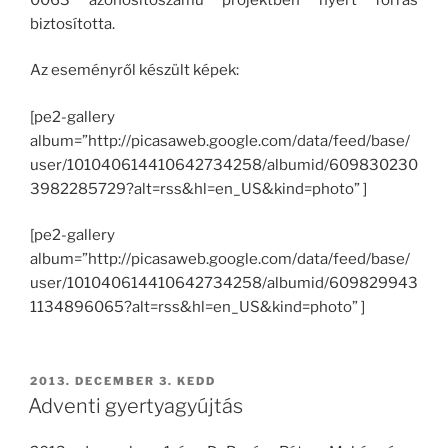
biztosította.
Az eseményről készült képek:
[pe2-gallery
album=”http://picasaweb.google.com/data/feed/base/
user/101040614410642734258/albumid/609830230
3982285729?alt=rss&hl=en_US&kind=photo” ]
[pe2-gallery
album=”http://picasaweb.google.com/data/feed/base/
user/101040614410642734258/albumid/609829943
1134896065?alt=rss&hl=en_US&kind=photo” ]
BEKÜLDVE:
2013. DECEMBER 3. KEDD
Adventi gyertyagyújtás