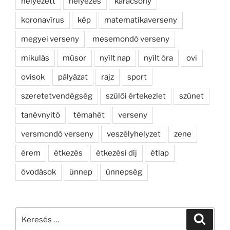
helyezett
helyezés
karácsony
koronavírus
kép
matematikaverseny
megyei verseny
mesemondó verseny
mikulás
műsor
nyílt nap
nyílt óra
ovi
ovisok
pályázat
rajz
sport
szeretetvendégség
szülői értekezlet
szünet
tanévnyitó
témahét
verseny
versmondó verseny
veszélyhelyzet
zene
érem
étkezés
étkezési díj
étlap
óvodások
ünnep
ünnepség
Keresés
Keresé
a