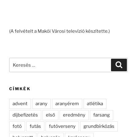
(A felvételt a Makói Városi televízió készítette.)
Keresés
Keresé
a
következő
kifejezésre:
CÍMKÉK
advent
arany
aranyérem
atlétika
díjbefizetés
első
eredmény
farsang
fotó
futás
futóverseny
grundbírkózás