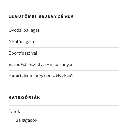
következő
kifejezésre:
LEGUTÓBBI BEJEGYZÉSEK
Óvodai ballagás
Néptáncgála
Sportfesztivál
6.a és 6.b osztály a Hinkó-tanyán
Határtalanul program – kisvideó
KATEGÓRIÁK
Fotók
Ballagások