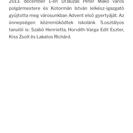
2013. december 1-én Dr.Buzás Péter Makó város
polgármestere és Kotormán István lelkész-igazgató
gyújtotta meg városunkban Advent első gyertyáját. Az
ünnepségen közreműködtek iskolánk 5.osztályos
tanulói is: Szabó Henrietta, Horváth-Varga Edit Eszter,
Kiss Zsolt és Lakatos Richárd.