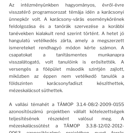
Az intézményünkben hagyományos, évről-évre
visszatérő programsorozat témája idén a karácsonyi
ünnepkör volt. A karácsony-várás eseménykörének
feldolgozása és a tanórák szervezése a korábbi
tanévekben kialakult rend szerint történt. A hetet jó
hangulatú vetélkedés zárta, amely a megszerzett
ismereteket rendhagyó módon kérte számon. A
csapatokat a tanításmentes munkanapra
visszalátogató, volt tanulóink is erősítették. A
versengés a főépület második szintjén zajlott,
miközben az éppen nem vetélkedő tanulók a
földszinten karácsonyfadíszt készíthettek,
mézeskalácsot süthettek.
A vallási témahét a TÁMOP 3.1.4-08/2-2009-0155
azonosítószámú projektben vállalt kötelezettségek
teljesítésének részeként valósul meg. A
mézeskalácssütést a TÁMOP 3.3.8-12/02-2012-
0063 azonosítószámú projektben nyert forrás