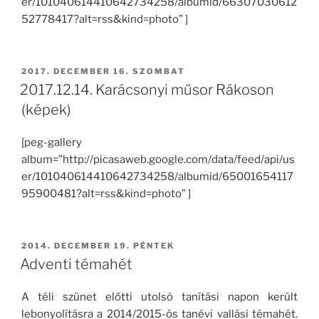
er/101040614410642734258/albumid/66307030612
52778417?alt=rss&kind=photo” ]
BEKÜLDVE:
2017. DECEMBER 16. SZOMBAT
2017.12.14. Karácsonyi műsor Rákoson
(képek)
[peg-gallery
album=”http://picasaweb.google.com/data/feed/api/us
er/101040614410642734258/albumid/65001654117
95900481?alt=rss&kind=photo” ]
BEKÜLDVE:
2014. DECEMBER 19. PÉNTEK
Adventi témahét
A téli szünet előtti utolsó tanítási napon került
lebonyolításra a 2014/2015-ös tanévi vallási témahét.