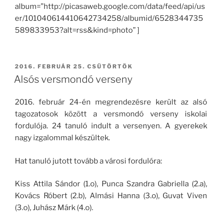
album=”http://picasaweb.google.com/data/feed/api/us
er/101040614410642734258/albumid/6528344735
589833953?alt=rss&kind=photo” ]
BEKÜLDVE:
2016. FEBRUÁR 25. CSÜTÖRTÖK
Alsós versmondó verseny
2016. február 24-én megrendezésre került az alsó
tagozatosok között a versmondó verseny iskolai
fordulója. 24 tanuló indult a versenyen. A gyerekek
nagy izgalommal készültek.
Hat tanuló jutott tovább a városi fordulóra:
Kiss Attila Sándor (1.o), Punca Szandra Gabriella (2.a),
Kovács Róbert (2.b), Almási Hanna (3.o), Guvat Viven
(3.o), Juhász Márk (4.o).