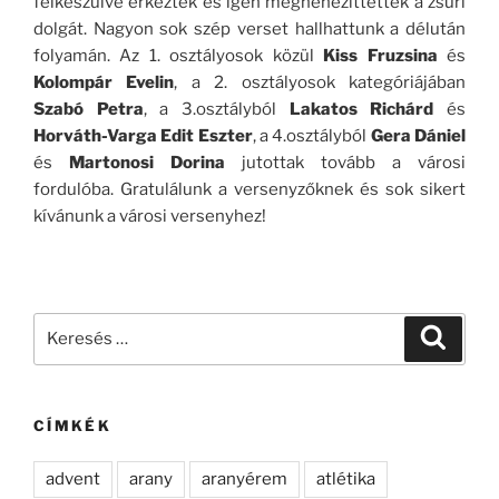
felkészülve érkeztek és igen megnehezíttették a zsűri
dolgát. Nagyon sok szép verset hallhattunk a délután
folyamán. Az 1. osztályosok közül
Kiss Fruzsina
és
Kolompár Evelin
, a 2. osztályosok kategóriájában
Szabó Petra
, a 3.osztályból
Lakatos Richárd
és
Horváth-Varga Edit Eszter
, a 4.osztályból
Gera Dániel
és
Martonosi Dorina
jutottak tovább a városi
fordulóba. Gratulálunk a versenyzőknek és sok sikert
kívánunk a városi versenyhez!
Keresés
Keresé
a
következő
kifejezésre:
CÍMKÉK
advent
arany
aranyérem
atlétika