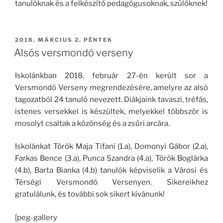
tanulóknak és a felkészítő pedagógusoknak, szülőknek!
BEKÜLDVE:
2018. MÁRCIUS 2. PÉNTEK
Alsós versmondó verseny
Iskolánkban 2018. február 27-én került sor a
Versmondó Verseny megrendezésére, amelyre az alsó
tagozatból 24 tanuló nevezett. Diákjaink tavaszi, tréfás,
istenes versekkel is készültek, melyekkel többször is
mosolyt csaltak a közönség és a zsűri arcára.
Iskolánkat Török Maja Tifani (1.a), Domonyi Gábor (2.a),
Farkas Bence (3.a), Punca Szandra (4.a), Török Boglárka
(4.b), Barta Bianka (4.b) tanulók képviselik a Városi és
Térségi Versmondó Versenyen. Sikereikhez
gratulálunk, és további sok sikert kívánunk!
[peg-gallery