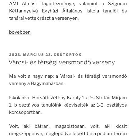
AMI Almási Tagintézménye, valamint a Szignum
Kéttannyelvű Egyházi Általános Iskola tanulói és
tanárai vettek részt a versenyen.
„Versmondó
bővebben
verseny
Csanádpalotán”
BEKÜLDVE:
2023. MÁRCIUS 23. CSÜTÖRTÖK
Városi- és térségi versmondó verseny
Ma volt a nagy nap: a Városi- és térségi versmondó
verseny a Hagymaházban.
Iskolánkat Horváth Zétény Károly 1. a és Stefán Mirjam
1. b osztályos tanulóink képviselték az 1-2. osztályos
korcsoportban.
Volt, aki bátran, magabiztosan, volt, aki kicsit
megszeppenve, meglepődve lépett be a pódiumterem