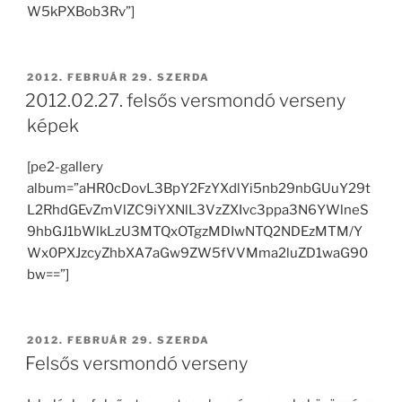
W5kPXBob3Rv”]
BEKÜLDVE:
2012. FEBRUÁR 29. SZERDA
2012.02.27. felsős versmondó verseny
képek
[pe2-gallery
album=”aHR0cDovL3BpY2FzYXdlYi5nb29nbGUuY29t
L2RhdGEvZmVlZC9iYXNlL3VzZXIvc3ppa3N6YWlneS
9hbGJ1bWlkLzU3MTQxOTgzMDIwNTQ2NDEzMTM/Y
Wx0PXJzcyZhbXA7aGw9ZW5fVVMma2luZD1waG90
bw==”]
BEKÜLDVE:
2012. FEBRUÁR 29. SZERDA
Felsős versmondó verseny