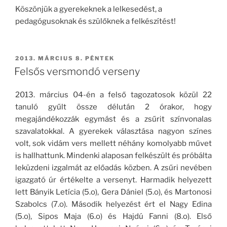
Köszönjük a gyerekeknek a lelkesedést, a
pedagógusoknak és szülőknek a felkészítést!
BEKÜLDVE:
2013. MÁRCIUS 8. PÉNTEK
Felsős versmondó verseny
2013. március 04-én a felső tagozatosok közül 22
tanuló gyűlt össze délután 2 órakor, hogy
megajándékozzák egymást és a zsűrit színvonalas
szavalatokkal. A gyerekek választása nagyon színes
volt, sok vidám vers mellett néhány komolyabb művet
is hallhattunk. Mindenki alaposan felkészült és próbálta
leküzdeni izgalmát az előadás közben. A zsűri nevében
igazgató úr értékelte a versenyt. Harmadik helyezett
lett Bányik Letícia (5.o), Gera Dániel (5.o), és Martonosi
Szabolcs (7.o). Második helyezést ért el Nagy Edina
(5.o), Sipos Maja (6.o) és Hajdú Fanni (8.o). Első