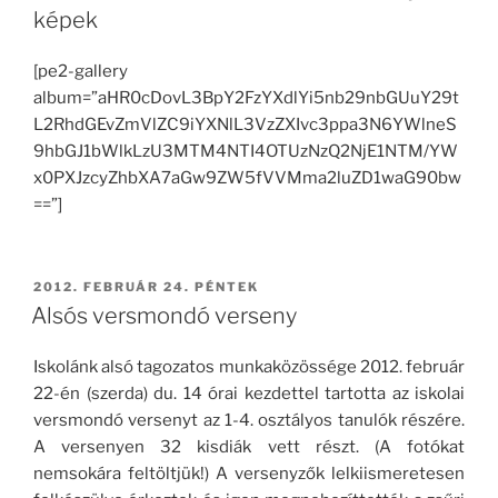
képek
[pe2-gallery
album=”aHR0cDovL3BpY2FzYXdlYi5nb29nbGUuY29t
L2RhdGEvZmVlZC9iYXNlL3VzZXIvc3ppa3N6YWlneS
9hbGJ1bWlkLzU3MTM4NTI4OTUzNzQ2NjE1NTM/YW
x0PXJzcyZhbXA7aGw9ZW5fVVMma2luZD1waG90bw
==”]
BEKÜLDVE:
2012. FEBRUÁR 24. PÉNTEK
Alsós versmondó verseny
Iskolánk alsó tagozatos munkaközössége 2012. február
22-én (szerda) du. 14 órai kezdettel tartotta az iskolai
versmondó versenyt az 1-4. osztályos tanulók részére.
A versenyen 32 kisdiák vett részt. (A fotókat
nemsokára feltöltjük!) A versenyzők lelkiismeretesen