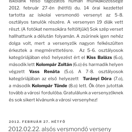
Iskolánk felső tagozatos humán munkaközössége
2012. február 27-én (hétfő) du. 14 órai kezdettel
tartotta az iskolai versmondó versenyt az 5-8.
osztályos tanulók részére. A versenyen 19 diák vett
részt. (A fotókat nemsokára feltöltjük!) Sok szép verset
hallhattunk a délután folyamán. A zsűrinek igen nehéz
dolga volt, mert a versenyzők nagyon felkészülten
érkeztek a megmérettetésre. Az 5-6. osztályosok
kategóriájában első helyezést ért el
Kiss Balázs
(6.o),
második lett
Kolompár Zoltán
(6.o) és harmadik helyen
végzett
Vass Renáta
(5.o). A 7-8. osztályosok
kategóriájában az első helyezett
Turányi Dóra
(7.o),
a második
Kolompár Tünde
(8.o) lett. Ők öten jutottak
tovább a városi fordulóba. Gratulálunk a versenyzőknek
és sok sikert kívánunk a városi versenyhez!
BEKÜLDVE:
2012. FEBRUÁR 27. HÉTFŐ
2012.02.22. alsós versmondó verseny