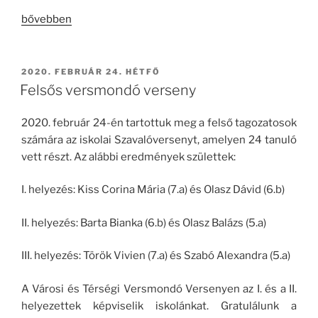
„Felsős
bővebben
versmondó
verseny”
BEKÜLDVE:
2020. FEBRUÁR 24. HÉTFŐ
Felsős versmondó verseny
2020. február 24-én tartottuk meg a felső tagozatosok
számára az iskolai Szavalóversenyt, amelyen 24 tanuló
vett részt. Az alábbi eredmények születtek:
I. helyezés: Kiss Corina Mária (7.a) és Olasz Dávid (6.b)
II. helyezés: Barta Bianka (6.b) és Olasz Balázs (5.a)
III. helyezés: Török Vivien (7.a) és Szabó Alexandra (5.a)
A Városi és Térségi Versmondó Versenyen az I. és a II.
helyezettek képviselik iskolánkat. Gratulálunk a