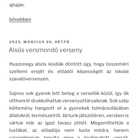
ajtaján.
„Városi-
bővebben
és
térségi
versmondó
BEKÜLDVE:
2023. MÁRCIUS 20. HÉTFŐ
verseny”
Alsós versmondó verseny
Huszonegy alsós kisdiák döntött úgy, hogy összeméri
szellemi erejét és előadói képességét az iskolai
szavalóversenyen.
Sajnos sok gyerek lett beteg a verselők közül, így ők
otthonról drukkolhattak versenyzőtársaiknak. Sok szép
költemény hangzott el a gyerekek tolmácsolásában
állatokról, természetről. Jártunk játszótéren, versben is
vártuk már az igazi tavasz jöttét. Megemlítettük a
lustákat, az előadója nem lusta módra, hanem
szorgalmasan tanulta meg a kiválasztott versét.