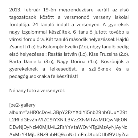
2013. február 19-én megrendezésre került az alsó
tagozatosok között a versmondó verseny iskolai
fordulója. 24 tanuló indult a versenyen. A gyerekek
nagy izgalommal készültek. 6 tanuló jutott tovább a
városi fordulóra. Két tanuló második helyezéssel: Hajdú
Zsanett (1.o) és Kolompár Evelin (2.o), négy tanuló pedig
első helyezéssel: Restás István (1.o), Kiss Fruzsina (2.o),
Barta Daniella (3.o), Nagy Dorina (4.o). Köszönjük a
gyerekeknek a lelkesedést, a szülőknek és a
pedagógusoknak a felkészítést!
Néhány fotó a versenyről:
[pe2-gallery
album=”aHR0cDovL3BpY2FzYXdlYi5nb29nbGUuY29t
L2RhdGEvZmVlZC9iYXNlL3VzZXIvMTAxMDQwNjE0N
DEwNjQyNzM0MjU4L2FsYnVtaWQvNTg1MzAyNjAyNz
AxMzY4MjU3Nz9hbHQ9cnNzJmFtcDtobD1lbl9VUyZra