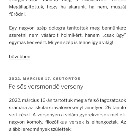
Megállapítottuk, hogy ha akarunk, ha nem, muszáj
fürödni.
Egy nagyon szép dologra tanítottak meg bennünket:
szeretni nem vásárolt holmikért, hanem „csak úgy”
egymás kedvéért. Milyen szép is lenne így a világ!
„Alsós
bővebben
versmondó
verseny”
BEKÜLDVE:
2022. MÁRCIUS 17. CSÜTÖRTÖK
Felsős versmondó verseny
2022. március 16-án tartottuk meg a felső tagozatosok
számára az iskolai szavalóversenyt amelyen 26 tanuló
vett részt. A versenyen a vidám gyerekversek mellett
nagyon komoly, filozófikus versek is elhangoztak. Az
alábbi eredmények születtek: