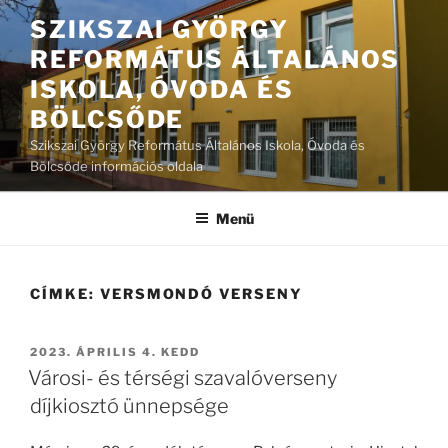
Tartalomhoz
SZIKSZAI GYÖRGY
REFORMÁTUS ÁLTALÁNOS
ISKOLA, ÓVODA ÉS
BÖLCSŐDE
Szikszai György Református Általános Iskola, Óvoda és
Bölcsőde információs oldala
Menü
CÍMKE:
VERSMONDÓ VERSENY
BEKÜLDVE:
2023. ÁPRILIS 4. KEDD
Városi- és térségi szavalóverseny
díjkiosztó ünnepsége