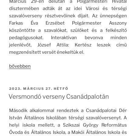
Március 29-én délután a Polgármesteri Hivatal
dísztermében adták át az idei Városi és térségi
szavalóverseny résztvevőinek díjait. Az ünnepségen
Farkas Éva Erzsébet Polgármester Asszony
köszöntötte a szavalókat, szülőket és a felkészítő
pedagógusokat. Interaktívan bevonva minden
jelenlévőt, József Attila: Kertész leszek című
megzenésített versét énekeltük el.
„Városi-
bővebben
és
térségi
szavalóverseny
BEKÜLDVE:
2023. MÁRCIUS 27. HÉTFŐ
díjkiosztó
Versmondó verseny Csanádpalotán
ünnepsége”
Második alkalommal rendeztek a Csanádpalotai Dér
István Általános Iskolában térségi szavalóversenyt. A
helyi iskola mellett, a Szikszai György Református
Óvoda és Általános Iskola, a Makói Általános Iskola és