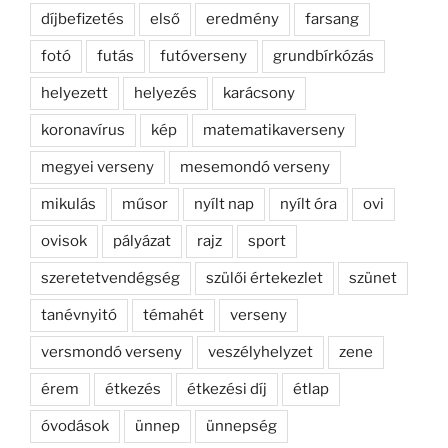
díjbefizetés
első
eredmény
farsang
fotó
futás
futóverseny
grundbírkózás
helyezett
helyezés
karácsony
koronavírus
kép
matematikaverseny
megyei verseny
mesemondó verseny
mikulás
műsor
nyílt nap
nyílt óra
ovi
ovisok
pályázat
rajz
sport
szeretetvendégség
szülői értekezlet
szünet
tanévnyitó
témahét
verseny
versmondó verseny
veszélyhelyzet
zene
érem
étkezés
étkezési díj
étlap
óvodások
ünnep
ünnepség