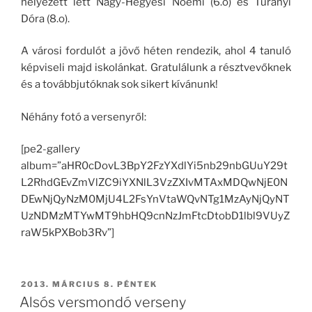
helyezett lett Nagy-Hegyesi Noémi (6.o) és Turányi
Dóra (8.o).
A városi fordulót a jövő héten rendezik, ahol 4 tanuló
képviseli majd iskolánkat. Gratulálunk a résztvevőknek
és a továbbjutóknak sok sikert kívánunk!
Néhány fotó a versenyről:
[pe2-gallery
album=”aHR0cDovL3BpY2FzYXdlYi5nb29nbGUuY29t
L2RhdGEvZmVlZC9iYXNlL3VzZXIvMTAxMDQwNjE0N
DEwNjQyNzM0MjU4L2FsYnVtaWQvNTg1MzAyNjQyNT
UzNDMzMTYwMT9hbHQ9cnNzJmFtcDtobD1lbl9VUyZ
raW5kPXBob3Rv”]
BEKÜLDVE:
2013. MÁRCIUS 8. PÉNTEK
Alsós versmondó verseny