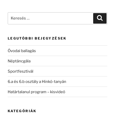
Keresés
Keresé
a
következő
kifejezésre:
LEGUTÓBBI BEJEGYZÉSEK
Óvodai ballagás
Néptáncgála
Sportfesztivál
6.a és 6.b osztály a Hinkó-tanyán
Határtalanul program – kisvideó
KATEGÓRIÁK