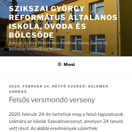
Tartalomhoz
SZIKSZAI GYÖRGY
REFORMÁTUS ÁLTALÁNOS
ISKOLA, ÓVODA ÉS
BÖLCSŐDE
Szikszai György Református Általános Iskola, Óvoda és
Bölcsőde információs oldala
Menü
BEKÜLDVE:
2020. FEBRUÁR 24. HÉTFŐ
SZERZŐ:
KELEMEN
ANDRÁS
Felsős versmondó verseny
2020. február 24-én tartottuk meg a felső tagozatosok
számára az iskolai Szavalóversenyt, amelyen 24 tanuló
vett részt. Az alábbi eredmények születtek: