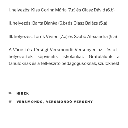
I. helyezés: Kiss Corina Mária (7.a) és Olasz Dávid (6.b)
II. helyezés: Barta Bianka (6.b) és Olasz Balázs (5.a)
III. helyezés: Török Vivien (7.a) és Szabó Alexandra (5.a)
A Városi és Térségi Versmondó Versenyen az I. és a II.
helyezettek képviselik iskolánkat. Gratulálunk a
tanulóknak és a felkészítő pedagógusoknak, szülőknek!
KATEGÓRIÁK
HÍREK
CÍMKÉK
VERSMONDÓ
,
VERSMONDÓ VERSENY