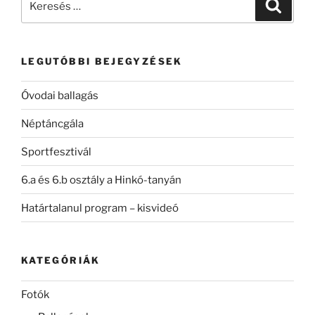
Keresé
a
következő
kifejezésre:
LEGUTÓBBI BEJEGYZÉSEK
Óvodai ballagás
Néptáncgála
Sportfesztivál
6.a és 6.b osztály a Hinkó-tanyán
Határtalanul program – kisvideó
KATEGÓRIÁK
Fotók