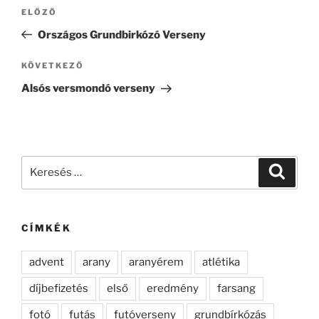
Bejegyzés
Korábbi
ELŐZŐ
navigáció
bejegyzés
Országos Grundbirkózó Verseny
Következő
KÖVETKEZŐ
bejegyzés
Alsós versmondó verseny
Keresés
Keresé
a
következő
kifejezésre:
CÍMKÉK
advent
arany
aranyérem
atlétika
díjbefizetés
első
eredmény
farsang
fotó
futás
futóverseny
grundbírkózás