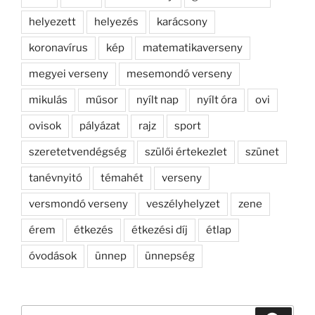
helyezett
helyezés
karácsony
koronavírus
kép
matematikaverseny
megyei verseny
mesemondó verseny
mikulás
műsor
nyílt nap
nyílt óra
ovi
ovisok
pályázat
rajz
sport
szeretetvendégség
szülői értekezlet
szünet
tanévnyitó
témahét
verseny
versmondó verseny
veszélyhelyzet
zene
érem
étkezés
étkezési díj
étlap
óvodások
ünnep
ünnepség
Keresés