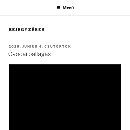
Menü
BEJEGYZÉSEK
BEKÜLDVE:
2026. JÚNIUS 4. CSÜTÖRTÖK
Óvodai ballagás