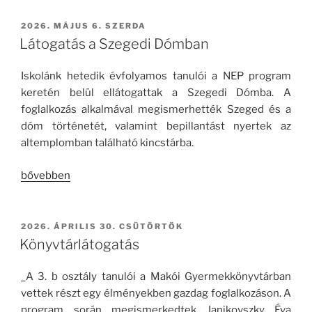
BEKÜLDVE:
2026. MÁJUS 6. SZERDA
Látogatás a Szegedi Dómban
Iskolánk hetedik évfolyamos tanulói a NEP program
keretén belül ellátogattak a Szegedi Dómba. A
foglalkozás alkalmával megismerhették Szeged és a
dóm történetét, valamint bepillantást nyertek az
altemplomban található kincstárba.
„Látogatás
bővebben
a
Szegedi
Dómban”
BEKÜLDVE:
2026. ÁPRILIS 30. CSÜTÖRTÖK
Könyvtárlátogatás
A 3. b osztály tanulói a Makói Gyermekkönyvtárban
vettek részt egy élményekben gazdag foglalkozáson. A
program során megismerkedtek Janikovszky Éva