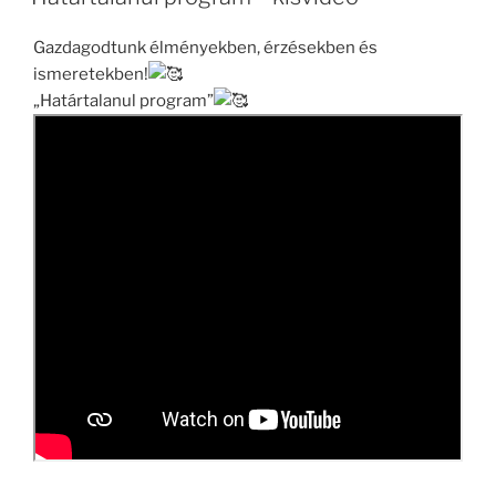
Gazdagodtunk élményekben, érzésekben és
ismeretekben!
„Határtalanul program”