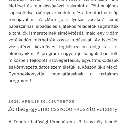
életével és munkásságával, valamint a Föld napjához
kapcsolódva a környezetvédelem és a fenntarthatóság
témájával is. A „Mire jó a lyukas zacskó?” című
papírszínházi előadás és a játékos feladatok segítették
a tanulók ismereteinek elmélyítését, majd egy vidám
vetélkedőn mérhették össze tudásukat. Az iskolába
visszatérve kézműves foglalkozáson dolgozták fel
élményeiket. A program nagyon jó hangulatban telt,
miközben fejlődött szövegértésük, együttműködésük
és környezettudatos szemléletük is. Köszönjük a Makói
Gyermekkönyvtár munkatársainak a tartalmas
programot!
BEKÜLDVE:
2026. ÁPRILIS 30. CSÜTÖRTÖK
Zöldség-gyümölcsszobor-készítő verseny
A Fenntarthatósági témahéten a 3. b osztály tanulói