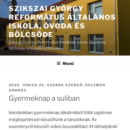
Tartalomhoz
SZIKSZAI GYÖRGY
REFORMÁTUS ÁLTALÁNOS
ISKOLA, ÓVODA ÉS
BÖLCSŐDE
Szikszai György Református Általános Iskola, Óvoda és
Bölcsőde információs oldala
Menü
BEKÜLDVE:
2025. JÚNIUS 25. SZERDA
SZERZŐ:
KELEMEN
ANDRÁS
Gyermeknap a suliban
Iskolánkban gyermeknap alkalmából több izgalmas
meglepetéssel készültünk a tanulóknak. Az
eseményről készült videó összeállítást itt láthatjátok!