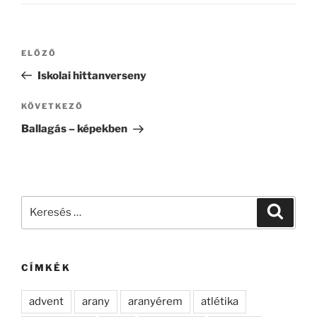
Bejegyzés
Korábbi
ELŐZŐ
navigáció
bejegyzés
Iskolai hittanverseny
Következő
KÖVETKEZŐ
bejegyzés
Ballagás – képekben
Keresés
Keresé
a
következő
kifejezésre:
CÍMKÉK
advent
arany
aranyérem
atlétika