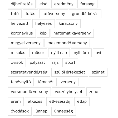
díjbefizetés
első
eredmény
farsang
fotó
futás
futóverseny
grundbírkózás
helyezett
helyezés
karácsony
koronavírus
kép
matematikaverseny
megyei verseny
mesemondó verseny
mikulás
műsor
nyílt nap
nyílt óra
ovi
ovisok
pályázat
rajz
sport
szeretetvendégség
szülői értekezlet
szünet
tanévnyitó
témahét
verseny
versmondó verseny
veszélyhelyzet
zene
érem
étkezés
étkezési díj
étlap
óvodások
ünnep
ünnepség