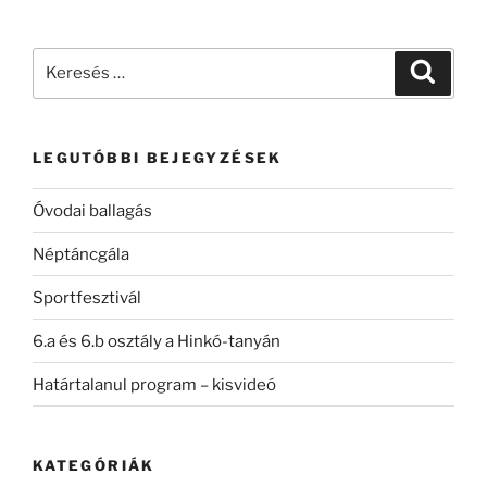
Keresés
Keresé
a
következő
kifejezésre:
LEGUTÓBBI BEJEGYZÉSEK
Óvodai ballagás
Néptáncgála
Sportfesztivál
6.a és 6.b osztály a Hinkó-tanyán
Határtalanul program – kisvideó
KATEGÓRIÁK