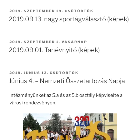
BEKÜLDVE:
2019. SZEPTEMBER 19. CSÜTÖRTÖK
2019.09.13. nagy sportágválasztó (képek)
BEKÜLDVE:
2019. SZEPTEMBER 1. VASÁRNAP
2019.09.01. Tanévnyitó (képek)
BEKÜLDVE:
2019. JÚNIUS 13. CSÜTÖRTÖK
Június 4. – Nemzeti Összetartozás Napja
Intézményünket az 5.a és az 5.b osztály képviselte a
városi rendezvényen.