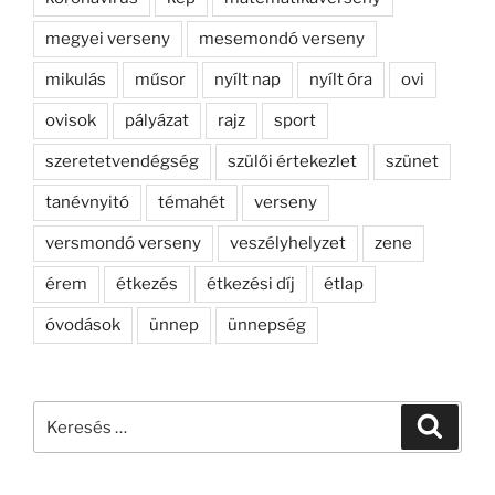
megyei verseny
mesemondó verseny
mikulás
műsor
nyílt nap
nyílt óra
ovi
ovisok
pályázat
rajz
sport
szeretetvendégség
szülői értekezlet
szünet
tanévnyitó
témahét
verseny
versmondó verseny
veszélyhelyzet
zene
érem
étkezés
étkezési díj
étlap
óvodások
ünnep
ünnepség
Keresés
Keresé
a
következő
kifejezésre: