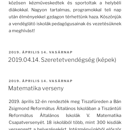
közösen kézműveskedtek és sportoltak a helybéli
diákokkal. Nagyon tartalmas, programokkal teli nap
után élményekkel gzdagon térhettünk haza. Köszönjük
a vendéglátó iskolák pedagógusainak és vezetésüknek
a meghívást!
BEKÜLDVE:
2019. ÁPRILIS 14. VASÁRNAP
2019.04.14. Szeretetvendégség (képek)
BEKÜLDVE:
2019. ÁPRILIS 14. VASÁRNAP
Matematika verseny
2019. április 12-én rendezték meg Tiszafüreden a Bán
Zsigmond Református Általános Iskolában a Tiszántúli
Református Általános Iskolák V. Matematika
Csapatversenyét. 18 iskolából több, mint 300 kisdiák
versengett a helyezésekért. Intézményünkből először