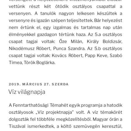
vettünk részt két ötödik osztályos csapattal a
versenyen. A tanulók nagyon lelkesen készültek a
versenyre és igazán szépen teljesítettek. Bár helyezést
nem értünk el, egy izgalmas és tartalmas nap után
élményekkel gazdagon tértünk haza. Az 5.a osztályos
csapat tagjai voltak: Őze Milán, Király Boldizsár,
Nikodémusz Róbert, Punca Szandra. Az 5.b osztályos
csapat tagjai voltak: Kovács Róbert, Papp Keve, Szabó
Tímea, Török Boglárka.
BEKÜLDVE:
2019. MÁRCIUS 27. SZERDA
Víz világnapja
A Fenntarthatósági Témahét egyik programja a hatodik
osztályosok „Víz projektnapja” volt. A víz témakörét
dolgozták fel többféle megközelítésből. Magyar órán a
Tiszával ismerkedtek, a költő szemüvegén keresztül,