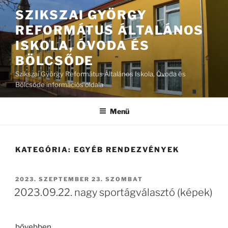
Tartalomhoz
SZIKSZAI GYÖRGY
REFORMÁTUS ÁLTALÁNOS
ISKOLA, ÓVODA ÉS
BÖLCSŐDE
Szikszai György Református Általános Iskola, Óvoda és
Bölcsőde információs oldala
Menü
KATEGÓRIA:
EGYÉB RENDEZVÉNYEK
BEKÜLDVE:
2023. SZEPTEMBER 23. SZOMBAT
2023.09.22. nagy sportágválasztó (képek)
„2023.09.22.
bővebben