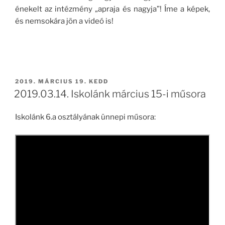
énekelt az intézmény „apraja és nagyja”! Íme a képek,
és nemsokára jön a videó is!
BEKÜLDVE:
2019. MÁRCIUS 19. KEDD
2019.03.14. Iskolánk március 15-i műsora
Iskolánk 6.a osztályának ünnepi műsora: