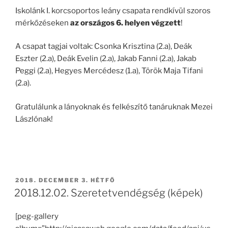
Iskolánk I. korcsoportos leány csapata rendkívül szoros
mérkőzéseken
az országos 6. helyen végzett
!
A csapat tagjai voltak: Csonka Krisztina (2.a), Deák
Eszter (2.a), Deák Evelin (2.a), Jakab Fanni (2.a), Jakab
Peggi (2.a), Hegyes Mercédesz (1.a), Török Maja Tifani
(2.a).
Gratulálunk a lányoknak és felkészítő tanáruknak Mezei
Lászlónak!
BEKÜLDVE:
2018. DECEMBER 3. HÉTFŐ
2018.12.02. Szeretetvendégség (képek)
[peg-gallery