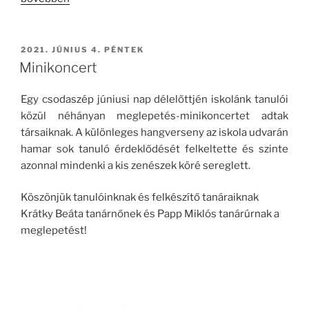
nagy
sportágválasztó
(képek)”
BEKÜLDVE:
2021. JÚNIUS 4. PÉNTEK
Minikoncert
Egy csodaszép júniusi nap délelőttjén iskolánk tanulói
közül néhányan meglepetés-minikoncertet adtak
társaiknak. A különleges hangverseny az iskola udvarán
hamar sok tanuló érdeklődését felkeltette és szinte
azonnal mindenki a kis zenészek köré sereglett.
Köszönjük tanulóinknak és felkészítő tanáraiknak
Krátky Beáta tanárnőnek és Papp Miklós tanárúrnak a
meglepetést!