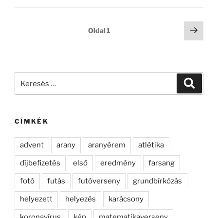
Bejegyzések
Köve
Oldal
1
oldal
lapozása
Keresés
Keresé
a
következő
kifejezésre:
CÍMKÉK
advent
arany
aranyérem
atlétika
díjbefizetés
első
eredmény
farsang
fotó
futás
futóverseny
grundbírkózás
helyezett
helyezés
karácsony
koronavírus
kép
matematikaverseny