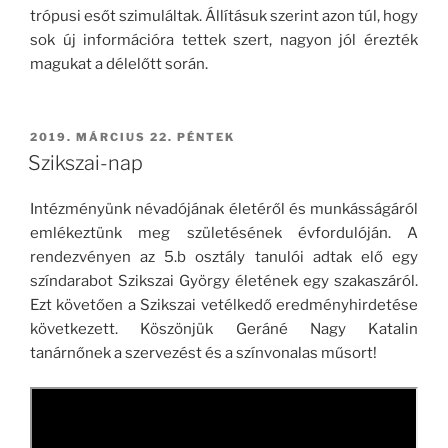
trópusi esőt szimuláltak. Állításuk szerint azon túl, hogy
sok új információra tettek szert, nagyon jól érezték
magukat a délelőtt során.
BEKÜLDVE:
2019. MÁRCIUS 22. PÉNTEK
Szikszai-nap
Intézményünk névadójának életéről és munkásságáról
emlékeztünk meg születésének évfordulóján. A
rendezvényen az 5.b osztály tanulói adtak elő egy
színdarabot Szikszai György életének egy szakaszáról.
Ezt követően a Szikszai vetélkedő eredményhirdetése
következett. Köszönjük Geráné Nagy Katalin
tanárnőnek a szervezést és a színvonalas műsort!