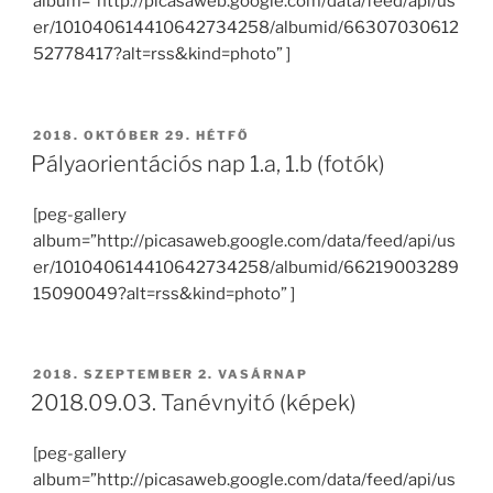
album=”http://picasaweb.google.com/data/feed/api/us
er/101040614410642734258/albumid/66307030612
52778417?alt=rss&kind=photo” ]
BEKÜLDVE:
2018. OKTÓBER 29. HÉTFŐ
Pályaorientációs nap 1.a, 1.b (fotók)
[peg-gallery
album=”http://picasaweb.google.com/data/feed/api/us
er/101040614410642734258/albumid/66219003289
15090049?alt=rss&kind=photo” ]
BEKÜLDVE:
2018. SZEPTEMBER 2. VASÁRNAP
2018.09.03. Tanévnyitó (képek)
[peg-gallery
album=”http://picasaweb.google.com/data/feed/api/us