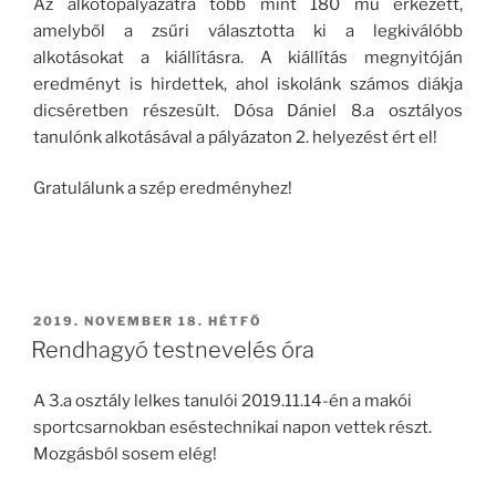
Az alkotópályázatra több mint 180 mű érkezett,
amelyből a zsűri választotta ki a legkiválóbb
alkotásokat a kiállításra. A kiállítás megnyitóján
eredményt is hirdettek, ahol iskolánk számos diákja
dicséretben részesült. Dósa Dániel 8.a osztályos
tanulónk alkotásával a pályázaton 2. helyezést ért el!
Gratulálunk a szép eredményhez!
BEKÜLDVE:
2019. NOVEMBER 18. HÉTFŐ
Rendhagyó testnevelés óra
A 3.a osztály lelkes tanulói 2019.11.14-én a makói
sportcsarnokban eséstechnikai napon vettek részt.
Mozgásból sosem elég!