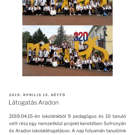
BEKÜLDVE:
2019. ÁPRILIS 15. HÉTFŐ
Látogatás Aradon
2019.04.15-én iskolánkból 9 pedagógus és 10 tanuló
vett rész egy nemzetközi projekt keretében Sofronyán
és Aradon iskolalátogatáson. A nap folyamán tanulóink