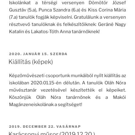
Iskolánkat a térségi versenyen
Dömötör József
Gusztáv (5.a), Punca Szandra (6.a) és Kiss Corina Mária
(7.a) tanulók fogják képviselni.
Gratulálunk a versenyen
résztvevő tanulóknak és felkészítőiknek: Geráné Nagy
Katalin és Lakatos-Tóth Anna tanárnőknek!
BEKÜLDVE:
2020. JANUÁR 15. SZERDA
Kiállítás (képek)
Képzőművészeti csoportunk munkáiból nyílt kiállítás az
iskolában 2020.01.15-én délután. A tanulók Oláh Nóra
művésztanár vezetésével készítették el képeiket.
Köszönjük Oláh Nóra tanárnőnek és a Makói
Magánzeneiskolának a segítséget!
BEKÜLDVE:
2019. DECEMBER 22. VASÁRNAP
Karácsonyi műsor (2019.12.20.)