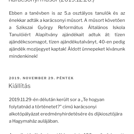
Ebben a tanévben is az 5.a osztályos tanulók és az
énekkar adták a karácsonyi műsort. A műsort követően
a Szikszai György Református Általános Iskola
Tanulóiért Alapítvány ajándékait adtuk át: tízen
ajándékcsomagot, tízen ajándékutalványt, 40-en pedig
ajándék mozijegyet kaptak! Áldott ünnepeket kívánunk
mindenkinek!
BEKÜLDVE:
2019. NOVEMBER 29. PÉNTEK
Kiállítás
2019.11.29-én délután került sor a „Te hogyan
folytatnád a történetet?” című karácsonyi
alkotópályázat eredményhirdetésére és díjkiosztójára
a Hagymaház aulájában.