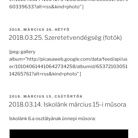
60339633?alt=rss&kind=photo” ]
BEKÜLDVE:
2018. MÁRCIUS 26. HÉTFŐ
2018.03.25. Szeretetvendégség (fotók)
[peg-gallery
album=”http://picasaweb.google.com/data/feed/api/us
er/101040614410642734258/albumid/65372103051
14265761?alt=rss&kind=photo” ]
BEKÜLDVE:
2018. MÁRCIUS 15. CSÜTÖRTÖK
2018.03.14. Iskolánk március 15-i műsora
Iskolánk 6.a osztályának ünnepi műsora: