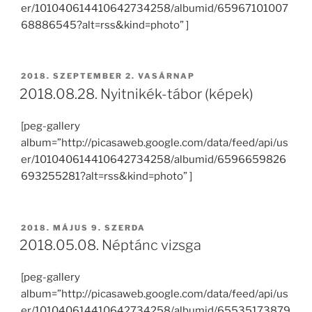
er/101040614410642734258/albumid/65967101007
68886545?alt=rss&kind=photo” ]
BEKÜLDVE:
2018. SZEPTEMBER 2. VASÁRNAP
2018.08.28. Nyitnikék-tábor (képek)
[peg-gallery
album=”http://picasaweb.google.com/data/feed/api/us
er/101040614410642734258/albumid/6596659826
693255281?alt=rss&kind=photo” ]
BEKÜLDVE:
2018. MÁJUS 9. SZERDA
2018.05.08. Néptánc vizsga
[peg-gallery
album=”http://picasaweb.google.com/data/feed/api/us
er/101040614410642734258/albumid/65535173879