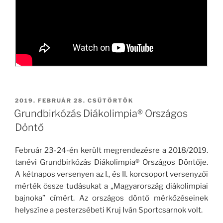
BEKÜLDVE:
2019. FEBRUÁR 28. CSÜTÖRTÖK
Grundbirkózás Diákolimpia® Országos
Döntő
Február 23-24-én került megrendezésre a 2018/2019.
tanévi Grundbirkózás Diákolimpia® Országos Döntője.
A kétnapos versenyen az I., és II. korcsoport versenyzői
mérték össze tudásukat a „Magyarország diákolimpiai
bajnoka” címért. Az országos döntő mérkőzéseinek
helyszíne a pesterzsébeti Kruj Iván Sportcsarnok volt.