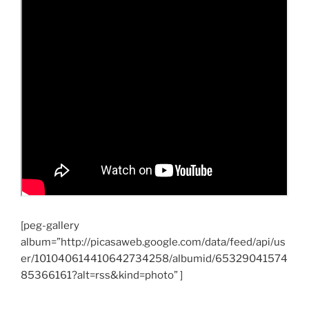
[peg-gallery
album=”http://picasaweb.google.com/data/feed/api/us
er/101040614410642734258/albumid/65329041574
85366161?alt=rss&kind=photo” ]