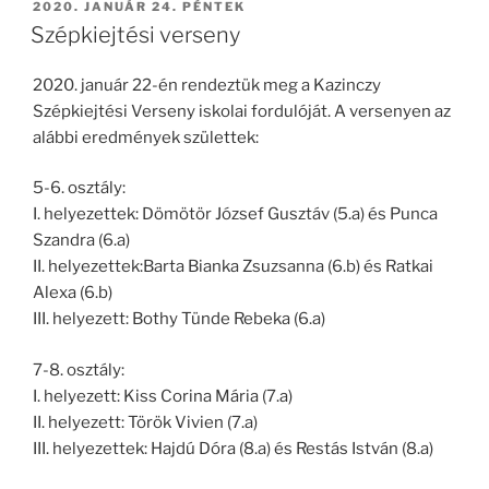
BEKÜLDVE:
2020. JANUÁR 24. PÉNTEK
Szépkiejtési verseny
2020. január 22-én rendeztük meg a Kazinczy
Szépkiejtési Verseny iskolai fordulóját. A versenyen az
alábbi eredmények születtek:
5-6. osztály:
I. helyezettek: Dömötör József Gusztáv (5.a) és Punca
Szandra (6.a)
II. helyezettek:Barta Bianka Zsuzsanna (6.b) és Ratkai
Alexa (6.b)
III. helyezett: Bothy Tünde Rebeka (6.a)
7-8. osztály:
I. helyezett: Kiss Corina Mária (7.a)
II. helyezett: Török Vivien (7.a)
III. helyezettek: Hajdú Dóra (8.a) és Restás István (8.a)