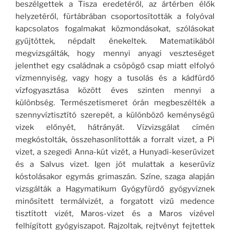
beszélgettek a Tisza eredetéről, az ártérben élők
helyzetéről, fürtábrában csoportosították a folyóval
kapcsolatos fogalmakat közmondásokat, szólásokat
gyűjtöttek, népdalt énekeltek. Matematikából
megvizsgálták, hogy mennyi anyagi veszteséget
jelenthet egy családnak a csöpögő csap miatt elfolyó
vízmennyiség, vagy hogy a tusolás és a kádfürdő
vízfogyasztása között éves szinten mennyi a
különbség. Természetismeret órán megbeszélték a
szennyvíztisztító szerepét, a különböző keménységű
vizek előnyét, hátrányát. Vízvizsgálat címén
megkóstolták, összehasonlították a forralt vizet, a Pi
vizet, a szegedi Anna-kút vizét, a Hunyadi-keserűvizet
és a Salvus vizet. Igen jót mulattak a keserűvíz
kóstolásakor egymás grimaszán. Színe, szaga alapján
vizsgálták a Hagymatikum Gyógyfürdő gyógyvíznek
minősített termálvizét, a forgatott vizű medence
tisztított vizét, Maros-vizet és a Maros vizével
felhígított gyógyiszapot. Rajzoltak, rejtvényt fejtettek