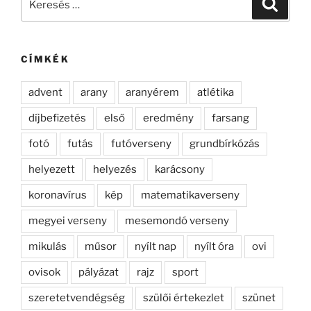
Keresé
a
következő
kifejezésre:
CÍMKÉK
advent
arany
aranyérem
atlétika
díjbefizetés
első
eredmény
farsang
fotó
futás
futóverseny
grundbírkózás
helyezett
helyezés
karácsony
koronavírus
kép
matematikaverseny
megyei verseny
mesemondó verseny
mikulás
műsor
nyílt nap
nyílt óra
ovi
ovisok
pályázat
rajz
sport
szeretetvendégség
szülői értekezlet
szünet