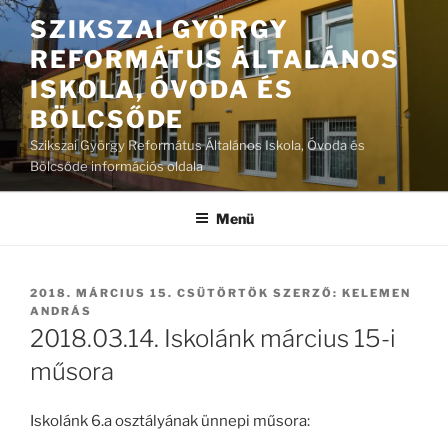
Tartalomhoz
SZIKSZAI GYÖRGY
REFORMÁTUS ÁLTALÁNOS
ISKOLA, ÓVODA ÉS
BÖLCSŐDE
Szikszai György Református Általános Iskola, Óvoda és
Bölcsőde információs oldala
Menü
BEKÜLDVE:
2018. MÁRCIUS 15. CSÜTÖRTÖK
SZERZŐ:
KELEMEN
ANDRÁS
2018.03.14. Iskolánk március 15-i
műsora
Iskolánk 6.a osztályának ünnepi műsora: