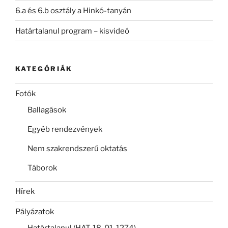
6.a és 6.b osztály a Hinkó-tanyán
Határtalanul program – kisvideó
KATEGÓRIÁK
Fotók
Ballagások
Egyéb rendezvények
Nem szakrendszerű oktatás
Táborok
Hírek
Pályázatok
Határtalanul (HAT-18-01-1274)