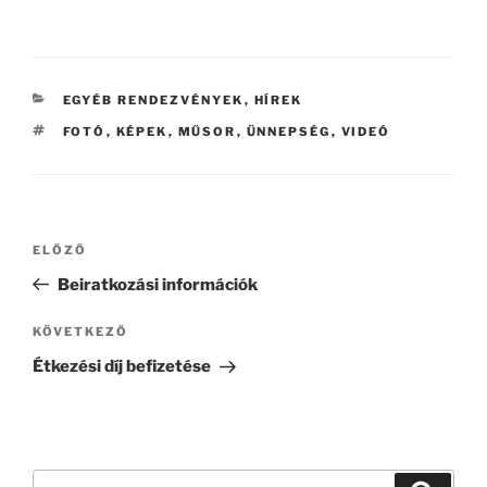
KATEGÓRIÁK
EGYÉB RENDEZVÉNYEK
,
HÍREK
CÍMKÉK
FOTÓ
,
KÉPEK
,
MŰSOR
,
ÜNNEPSÉG
,
VIDEÓ
Bejegyzés
Korábbi
ELŐZŐ
navigáció
bejegyzés
Beiratkozási információk
Következő
KÖVETKEZŐ
bejegyzés
Étkezési díj befizetése
Keresés