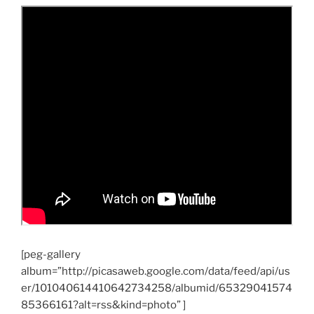
[peg-gallery
album=”http://picasaweb.google.com/data/feed/api/us
er/101040614410642734258/albumid/65329041574
85366161?alt=rss&kind=photo” ]