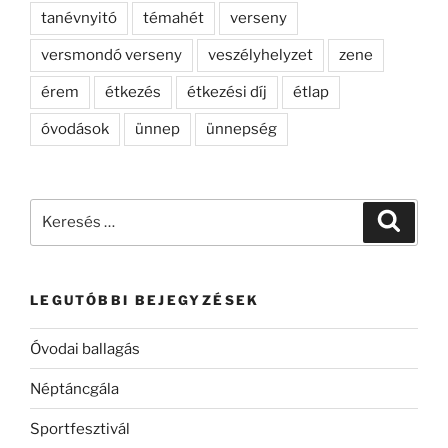
tanévnyitó
témahét
verseny
versmondó verseny
veszélyhelyzet
zene
érem
étkezés
étkezési díj
étlap
óvodások
ünnep
ünnepség
Keresés
Keresé
a
következő
kifejezésre:
LEGUTÓBBI BEJEGYZÉSEK
Óvodai ballagás
Néptáncgála
Sportfesztivál