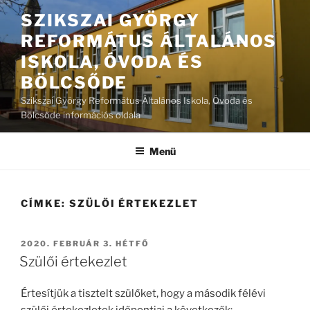
Tartalomhoz
SZIKSZAI GYÖRGY
REFORMÁTUS ÁLTALÁNOS
ISKOLA, ÓVODA ÉS
BÖLCSŐDE
Szikszai György Református Általános Iskola, Óvoda és
Bölcsőde információs oldala
Menü
CÍMKE:
SZÜLŐI ÉRTEKEZLET
BEKÜLDVE:
2020. FEBRUÁR 3. HÉTFŐ
Szülői értekezlet
Értesítjük a tisztelt szülőket, hogy a második félévi
szülői értekezletek időpontjai a következők: