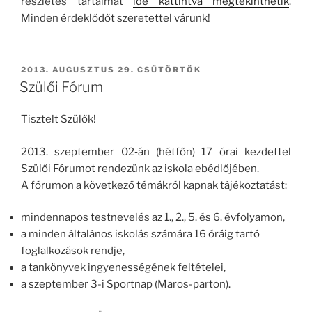
részletes tartalmát
ide kattintva megtekinthetik
.
Minden érdeklődőt szeretettel várunk!
BEKÜLDVE:
2013. AUGUSZTUS 29. CSÜTÖRTÖK
Szülői Fórum
Tisztelt Szülők!
2013. szeptember 02‐án (hétfőn) 17 órai kezdettel
Szülői Fórumot rendezünk az iskola ebédlőjében.
A fórumon a következő témákról kapnak tájékoztatást:
mindennapos testnevelés az 1., 2., 5. és 6. évfolyamon,
a minden általános iskolás számára 16 óráig tartó
foglalkozások rendje,
a tankönyvek ingyenességének feltételei,
a szeptember 3-i Sportnap (Maros-parton).