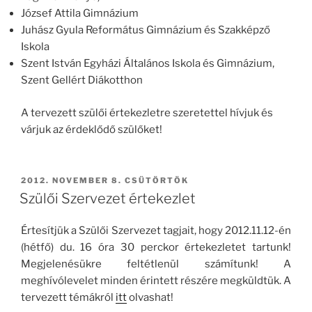
József Attila Gimnázium
Juhász Gyula Református Gimnázium és Szakképző
Iskola
Szent István Egyházi Általános Iskola és Gimnázium,
Szent Gellért Diákotthon
A tervezett szülői értekezletre szeretettel hívjuk és
várjuk az érdeklődő szülőket!
BEKÜLDVE:
2012. NOVEMBER 8. CSÜTÖRTÖK
Szülői Szervezet értekezlet
Értesítjük a Szülői Szervezet tagjait, hogy 2012.11.12-én
(hétfő) du. 16 óra 30 perckor értekezletet tartunk!
Megjelenésükre feltétlenül számítunk! A
meghívólevelet minden érintett részére megküldtük. A
tervezett témákról
itt
olvashat!