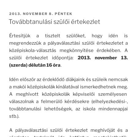
BEKÜLDVE:
2013. NOVEMBER 8. PÉNTEK
Továbbtanulási szülői értekezlet
Értesítjük a tisztelt szülőket, hogy idén is
megrendezzük a pályaválasztási szülői értekezletet a
középiskola-választás megkönnyítése érdekében. A
szülői értekezlet időpontja:
2013. november 13.
(szerda) délután 16 óra
.
Idén először az érdeklődő diákjaink és szüleik nemcsak
a makói középiskolák kínálatával ismerkedhetnek meg.
A meghívott középiskolák képviselői személyesen
válaszolnak a felmerülő kérdésekre (elhelyezkedési-,
továbbtanulási lehetőségek, az iskola mindennapjai
stb.).
A pályaválasztási szülői értekezlet meghívóját és a