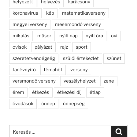
helyezett
helyezés
karácsony
koronavírus
kép
matematikaverseny
megyei verseny
mesemondó verseny
mikulás
műsor
nyílt nap
nyílt óra
ovi
ovisok
pályázat
rajz
sport
szeretetvendégség
szülői értekezlet
szünet
tanévnyitó
témahét
verseny
versmondó verseny
veszélyhelyzet
zene
érem
étkezés
étkezési díj
étlap
óvodások
ünnep
ünnepség
Keresés
Keresé
a