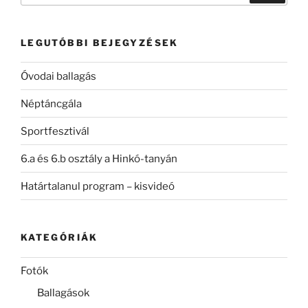
következő
kifejezésre:
LEGUTÓBBI BEJEGYZÉSEK
Óvodai ballagás
Néptáncgála
Sportfesztivál
6.a és 6.b osztály a Hinkó-tanyán
Határtalanul program – kisvideó
KATEGÓRIÁK
Fotók
Ballagások