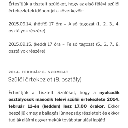
Értesítjük a tisztelt szülőket, hogy az első félévi szülői
értekezletek időpontjai a következők:
2015.09.14. (hétfő) 17 óra – Alsó tagozat (1., 2., 3., 4.
osztályok részére)
2015.09.15. (kedd) 17 óra – Felső tagozat (5., 6., 7., 8.
osztályok részére)
BEKÜLDVE:
2014. FEBRUÁR 8. SZOMBAT
Szülői értekezlet (8. osztály)
Értesítjük a Tisztelt Szülőket, hogy a
nyolcadik
osztályosok második félévi szülői értekezlete
2014.
február 11-én (kedden)
lesz 17.00 órakor
. Ekkor
beszéljük meg a ballagási ünnepség részleteit és ekkor
tudják aláírni a gyermekük továbbtanulási lapját!