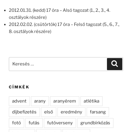
2012.01.31. (kedd) 17 óra – Alsó tagozat (1., 2., 3., 4.
osztályok részére)
2012.02.02. (csütörtök) 17 óra – Felső tagozat (5., 6., 7.,
8. osztályok részére)
Keresés
Keresé
a
következő
kifejezésre:
CÍMKÉK
advent
arany
aranyérem
atlétika
díjbefizetés
első
eredmény
farsang
fotó
futás
futóverseny
grundbírkózás