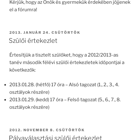
Kérjük, hogy az Önök és gyermekük érdekében jöjjenek
el a fórumra!
BEKÜLDVE:
2013. JANUÁR 24. CSÜTÖRTÖK
Szülői értekezlet
Értesítjük a tisztelt szülőket, hogy a 2012/2013-as
tanév második félévi szülői értekezletek időpontjai a
következők:
2013.01.28. (hétfő) 17 óra – Alsó tagozat (1., 2., 3., 4.
osztályok részére)
2013.01.29. (kedd) 17 óra – Felső tagozat (5., 6., 7., 8.
osztályok részére)
BEKÜLDVE:
2012. NOVEMBER 8. CSÜTÖRTÖK
Pályaválasztási szülői értekezlet