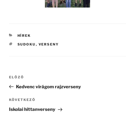
KATEGÓRIÁK
HÍREK
CÍMKÉK
SUDOKU
,
VERSENY
Bejegyzés
Korábbi
ELŐZŐ
navigáció
bejegyzés
Kedvenc virágom rajzverseny
Következő
KÖVETKEZŐ
bejegyzés
Iskolai hittanverseny