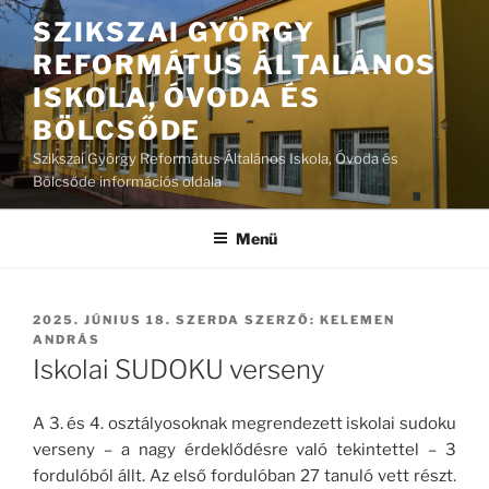
Tartalomhoz
SZIKSZAI GYÖRGY
REFORMÁTUS ÁLTALÁNOS
ISKOLA, ÓVODA ÉS
BÖLCSŐDE
Szikszai György Református Általános Iskola, Óvoda és
Bölcsőde információs oldala
Menü
BEKÜLDVE:
2025. JÚNIUS 18. SZERDA
SZERZŐ:
KELEMEN
ANDRÁS
Iskolai SUDOKU verseny
A 3. és 4. osztályosoknak megrendezett iskolai sudoku
verseny – a nagy érdeklődésre való tekintettel – 3
fordulóból állt. Az első fordulóban 27 tanuló vett részt.