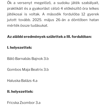
Ők a versenyt megelőző, a sudoku játék szabályait,
praktikáit és a gyakorlást célzó 4 előkészítő óra lelkes
játékosai is voltak. A második fordulóba 12 gyerek
jutott tovább. 2025. május 26-án a döntőben hatan
mérték össze tudásukat.
Az alábbi eredmények születtek a III. fordulóban:
I. helyezettek:
Báló Barnabás Bajnok 3.b
Gombos Maja Beatrix 3.b
Haluska Balázs 4.a
II. helyezettek:
Fricska Zsombor 3.a