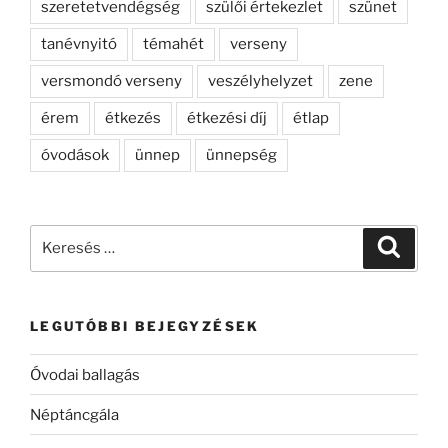
szeretetvendégség
szülői értekezlet
szünet
tanévnyitó
témahét
verseny
versmondó verseny
veszélyhelyzet
zene
érem
étkezés
étkezési díj
étlap
óvodások
ünnep
ünnepség
Keresés
Keresé
a
következő
kifejezésre:
LEGUTÓBBI BEJEGYZÉSEK
Óvodai ballagás
Néptáncgála