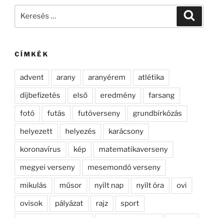
Keresés
Keresé
a
következő
kifejezésre:
CÍMKÉK
advent
arany
aranyérem
atlétika
díjbefizetés
első
eredmény
farsang
fotó
futás
futóverseny
grundbírkózás
helyezett
helyezés
karácsony
koronavírus
kép
matematikaverseny
megyei verseny
mesemondó verseny
mikulás
műsor
nyílt nap
nyílt óra
ovi
ovisok
pályázat
rajz
sport