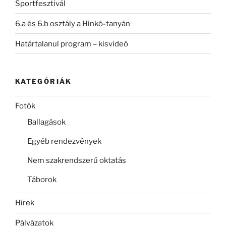
Sportfesztivál
6.a és 6.b osztály a Hinkó-tanyán
Határtalanul program – kisvideó
KATEGÓRIÁK
Fotók
Ballagások
Egyéb rendezvények
Nem szakrendszerű oktatás
Táborok
Hírek
Pályázatok