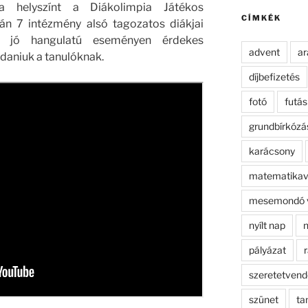
kifejezésre:
 a helyszínt a Diákolimpia Játékos
CÍMKÉK
tán 7 intézmény alsó tagozatos diákjai
A jó hangulatú eseményen érdekes
advent
ar
daniuk a tanulóknak.
díjbefizetés
fotó
futás
grundbírkózá
karácsony
matematikav
mesemondó 
nyílt nap
n
pályázat
r
szeretetven
szünet
ta