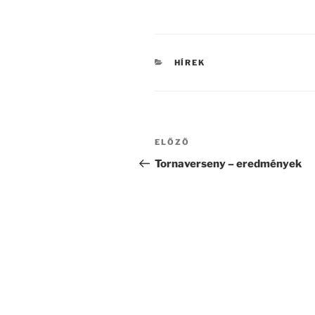
KATEGÓRIÁK
HÍREK
Bejegyzés
Korábbi
ELŐZŐ
navigáció
bejegyzés
Tornaverseny – eredmények