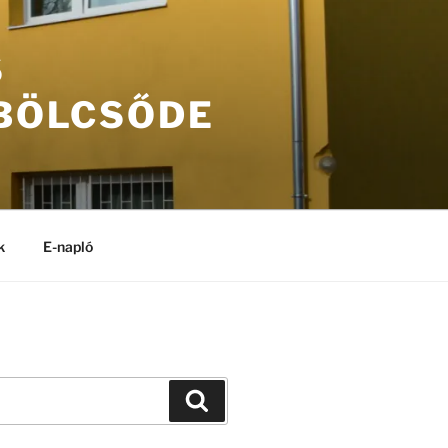
S
 BÖLCSŐDE
k
E-napló
Keresés