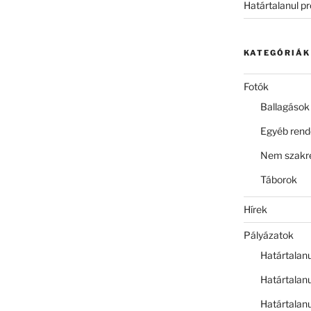
Határtalanul p
KATEGÓRIÁK
Fotók
Ballagások
Egyéb ren
Nem szakre
Táborok
Hírek
Pályázatok
Határtalan
Határtalan
Határtalan