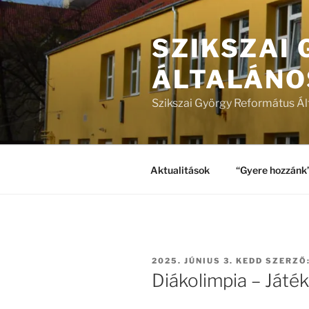
Tartalomhoz
SZIKSZAI
ÁLTALÁNO
Szikszai György Református Ál
Aktualitások
“Gyere hozzánk
BEKÜLDVE:
2025. JÚNIUS 3. KEDD
SZERZŐ
Diákolimpia – Játé