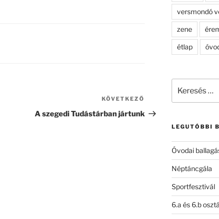
versmondó v
zene
ére
étlap
óvo
Keresés
a
KÖVETKEZŐ
Következő
következő
bejegyzés
A szegedi Tudástárban jártunk
kifejezésre:
LEGUTÓBBI 
Óvodai ballagá
Néptáncgála
Sportfesztivál
6.a és 6.b oszt