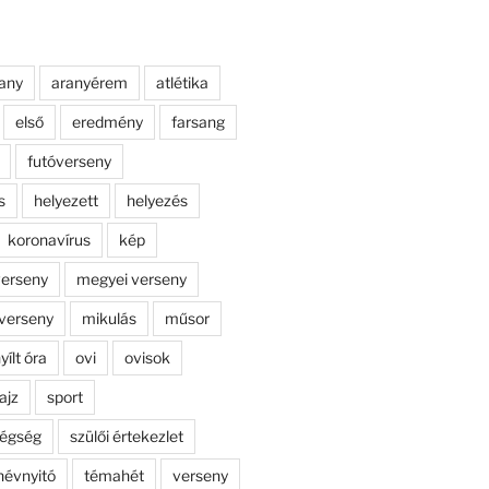
any
aranyérem
atlétika
első
eredmény
farsang
futóverseny
s
helyezett
helyezés
koronavírus
kép
erseny
megyei verseny
verseny
mikulás
műsor
yílt óra
ovi
ovisok
ajz
sport
dégség
szülői értekezlet
névnyitó
témahét
verseny