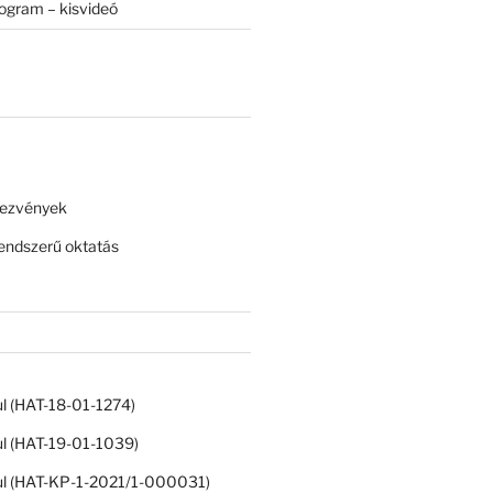
rogram – kisvideó
dezvények
ndszerű oktatás
ul (HAT-18-01-1274)
ul (HAT-19-01-1039)
ul (HAT-KP-1-2021/1-000031)