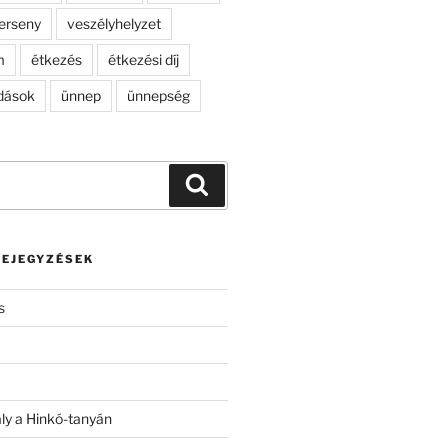
erseny
veszélyhelyzet
m
étkezés
étkezési díj
dások
ünnep
ünnepség
Keresés
BEJEGYZÉSEK
s
ály a Hinkó-tanyán