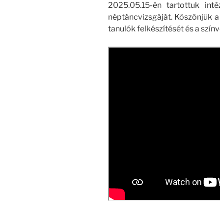
2025.05.15-én tartottuk in
néptáncvizsgáját. Köszönjük 
tanulók felkészítését és a szí