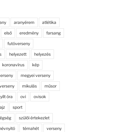
any
aranyérem
atlétika
első
eredmény
farsang
futóverseny
s
helyezett
helyezés
koronavírus
kép
erseny
megyei verseny
verseny
mikulás
műsor
yílt óra
ovi
ovisok
ajz
sport
dégség
szülői értekezlet
névnyitó
témahét
verseny