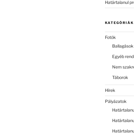
Határtalanul p
KATEGÓRIÁK
Fotók
Ballagások
Egyéb ren
Nem szakre
Táborok
Hírek
Pályázatok
Határtalan
Határtalan
Határtalan