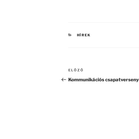
KATEGÓRIÁK
HÍREK
Bejegyzés
Korábbi
ELŐZŐ
navigáció
bejegyzés
Kommunikációs csapatverseny