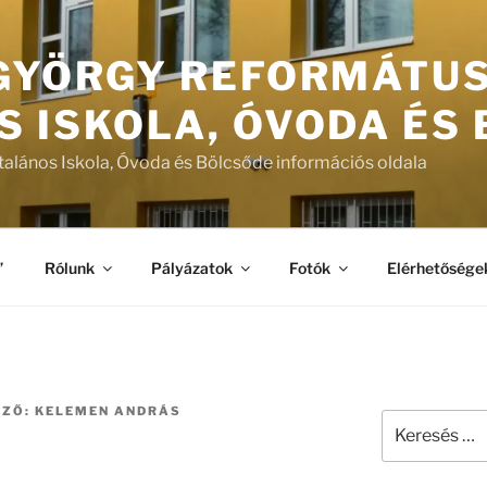
 GYÖRGY REFORMÁTU
S ISKOLA, ÓVODA ÉS
talános Iskola, Óvoda és Bölcsőde információs oldala
”
Rólunk
Pályázatok
Fotók
Elérhetősége
RZŐ:
KELEMEN ANDRÁS
Keresés
a
következő