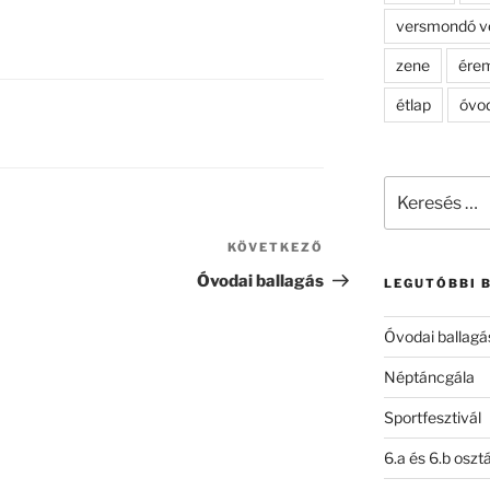
versmondó v
zene
ére
étlap
óvo
Keresés
a
következő
KÖVETKEZŐ
Következő
kifejezésre:
bejegyzés
Óvodai ballagás
LEGUTÓBBI 
Óvodai ballagá
Néptáncgála
Sportfesztivál
6.a és 6.b oszt