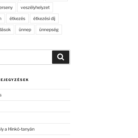
erseny
veszélyhelyzet
m
étkezés
étkezési díj
dások
ünnep
ünnepség
Keresés
BEJEGYZÉSEK
s
ály a Hinkó-tanyán