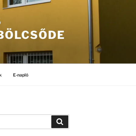
S
 BÖLCSŐDE
k
E-napló
Keresés