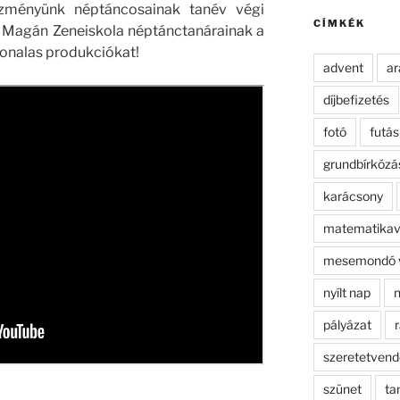
kifejezésre:
tézményünk néptáncosainak tanév végi
CÍMKÉK
a Magán Zeneiskola néptánctanárainak a
nvonalas produkciókat!
advent
ar
díjbefizetés
fotó
futás
grundbírkózá
karácsony
matematikav
mesemondó 
nyílt nap
n
pályázat
r
szeretetven
szünet
ta