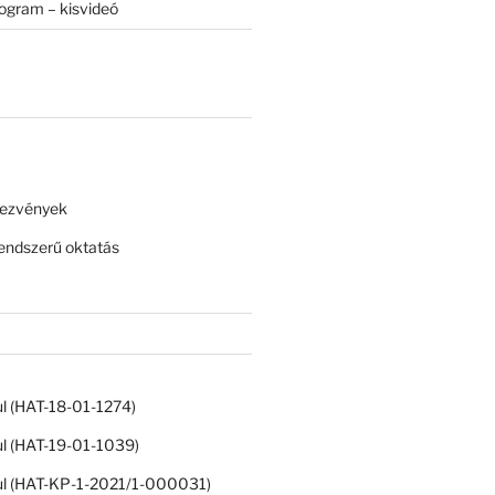
rogram – kisvideó
dezvények
ndszerű oktatás
ul (HAT-18-01-1274)
ul (HAT-19-01-1039)
ul (HAT-KP-1-2021/1-000031)