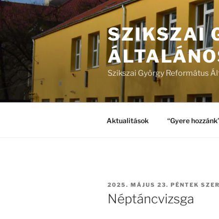
Tartalomhoz
SZIKSZAI
ÁLTALÁNO
Szikszai György Református Ál
Aktualitások
“Gyere hozzánk
BEKÜLDVE:
2025. MÁJUS 23. PÉNTEK
SZE
Néptáncvizsga