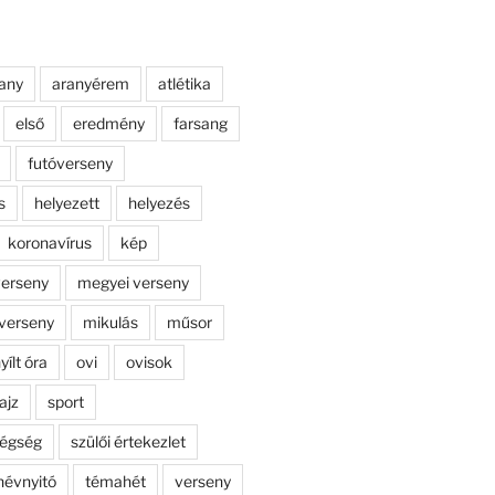
any
aranyérem
atlétika
első
eredmény
farsang
futóverseny
s
helyezett
helyezés
koronavírus
kép
erseny
megyei verseny
verseny
mikulás
műsor
yílt óra
ovi
ovisok
ajz
sport
dégség
szülői értekezlet
névnyitó
témahét
verseny