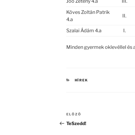
Joó Zétény 4.a
III.
Köves Zoltán Patrik
II.
4.a
Szalai Ádám 4.a
I.
Minden gyermek oklevéllel és a
KATEGÓRIÁK
HÍREK
Bejegyzés
Korábbi
ELŐZŐ
navigáció
bejegyzés
TeSzedd!