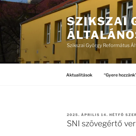
Tartalomhoz
SZIKSZAI
ÁLTALÁNO
Szikszai György Református Ál
Aktualitások
“Gyere hozzánk
BEKÜLDVE:
2025. ÁPRILIS 14. HÉTFŐ
SZE
SNI szövegértő ve