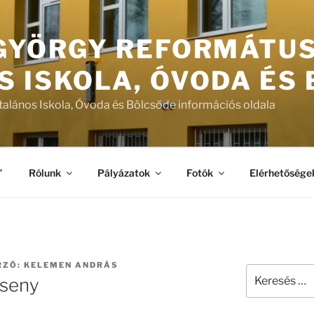
 GYÖRGY REFORMÁTU
S ISKOLA, ÓVODA ÉS
talános Iskola, Óvoda és Bölcsőde információs oldala
”
Rólunk
Pályázatok
Fotók
Elérhetősége
RZŐ:
KELEMEN ANDRÁS
Keresés
rseny
a
következő