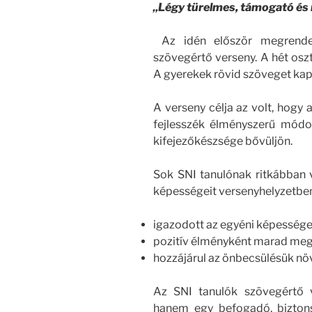
„Légy türelmes, támogató és 
Az idén először megrende
szövegértő verseny. A hét osztá
A gyerekek rövid szöveget kap
A verseny célja az volt, hogy 
fejlesszék élményszerű módon
kifejezőkészsége bővüljön.
Sok SNI tanulónak ritkábban
képességeit versenyhelyzetben. 
igazodott az egyéni képessége
pozitív élményként marad meg
hozzájárul az önbecsülésük n
Az SNI tanulók szövegértő 
hanem egy befogadó, bizton