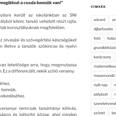
kifejezésre:
meglátod: a csoda bennük van!”
CÍMKÉK
zésre került az iskolánkban az SNI
advent
ar
lyból kilenc tanuló vehetett részt rajta.
tak korosztályuknak megfelelően.
díjbefizetés
fotó
futás
az olvasási és szövegértési készségüket
 illetve a tanulók szókincse és nyelvi
grundbírkózá
karácsony
 van lehetősége arra, hogy megmutassa
matematikav
Ez a differenciált, nekik szóló verseny:
mesemondó 
khez,
nyílt nap
n
 bennük,
pályázat
r
övekedéséhez.
szeretetven
versenye nemcsak tanulmányi kihívás,
szünet
ta
ságos és bátorító közeg, ahol minden