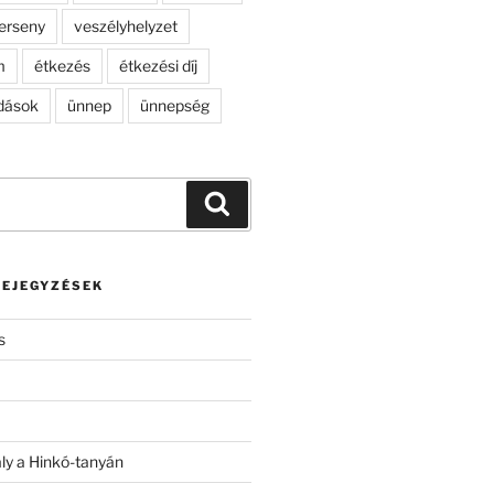
erseny
veszélyhelyzet
m
étkezés
étkezési díj
dások
ünnep
ünnepség
Keresés
BEJEGYZÉSEK
s
ály a Hinkó-tanyán