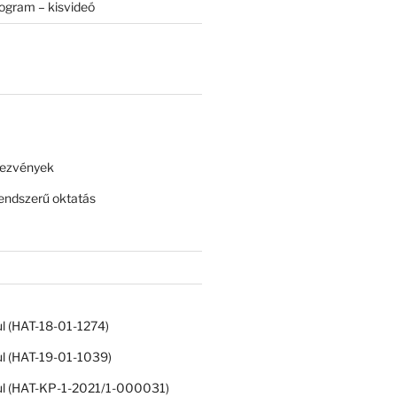
rogram – kisvideó
dezvények
ndszerű oktatás
ul (HAT-18-01-1274)
ul (HAT-19-01-1039)
ul (HAT-KP-1-2021/1-000031)