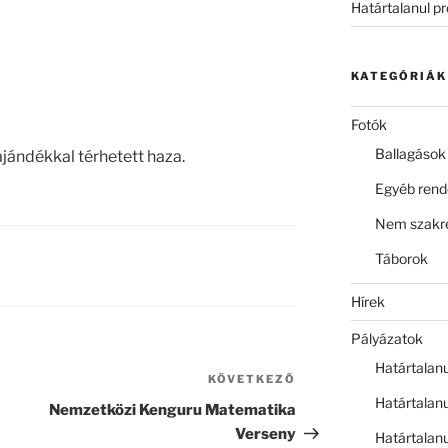
Határtalanul p
KATEGÓRIÁK
Fotók
Ballagások
jándékkal térhetett haza.
Egyéb ren
Nem szakre
Táborok
Hírek
Pályázatok
Határtalan
KÖVETKEZŐ
Következő
Határtalan
bejegyzés
Nemzetközi Kenguru Matematika
Verseny
Határtalan