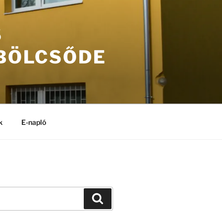
S
 BÖLCSŐDE
k
E-napló
Keresés