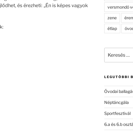
jlődhet, és érezheti: „Én is képes vagyok
versmondó v
zene
ére
k:
étlap
óvo
Keresés
a
következő
kifejezésre:
LEGUTÓBBI 
Óvodai ballagá
Néptáncgála
Sportfesztivál
6.a és 6.b oszt