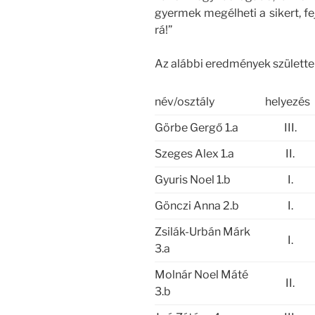
gyermek megélheti a sikert, fe
rá!”
Az alábbi eredmények születte
név/osztály
helyezés
Görbe Gergő 1.a
III.
Szeges Alex 1.a
II.
Gyuris Noel 1.b
I.
Gönczi Anna 2.b
I.
Zsilák-Urbán Márk
I.
3.a
Molnár Noel Máté
II.
3.b