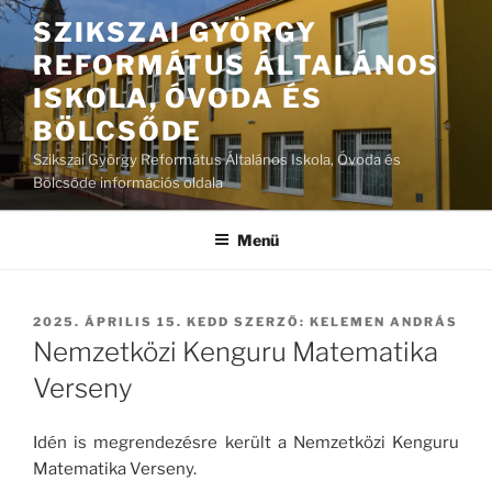
Tartalomhoz
SZIKSZAI GYÖRGY
REFORMÁTUS ÁLTALÁNOS
ISKOLA, ÓVODA ÉS
BÖLCSŐDE
Szikszai György Református Általános Iskola, Óvoda és
Bölcsőde információs oldala
Menü
BEKÜLDVE:
2025. ÁPRILIS 15. KEDD
SZERZŐ:
KELEMEN ANDRÁS
Nemzetközi Kenguru Matematika
Verseny
Idén is megrendezésre került a Nemzetközi Kenguru
Matematika Verseny.