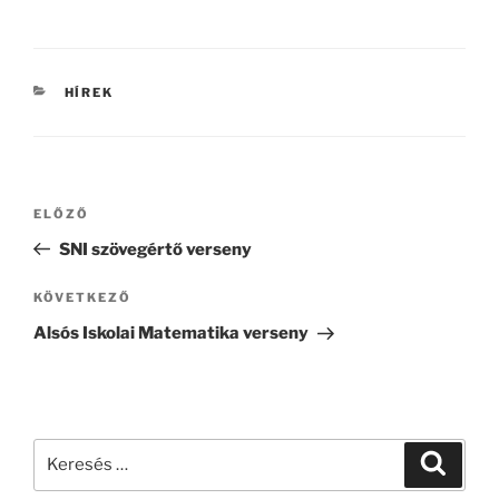
KATEGÓRIÁK
HÍREK
Bejegyzés
Korábbi
ELŐZŐ
navigáció
bejegyzés
SNI szövegértő verseny
Következő
KÖVETKEZŐ
bejegyzés
Alsós Iskolai Matematika verseny
Keresés
Keresé
a