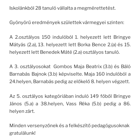
Iskolánkból 28 tanuló vállalta a megmérettetést.
Gyönyörű eredmények születtek vármegyei szinten:
A 2.osztályos 150 indulóból 1. helyezett lett Bringye
Mátyás (2.a), 13. helyezett lett Borka Bence 2.(a) és 15.
helyezett lett Benedek Máté (2.a) osztályos tanuló.
A 3. osztályosokat Gombos Maja Beatrix (3.b) és Báló
Barnabás Bajnok (3.b) képviselte. Maja 160 indulóból a
24.helyen, Barnabás pedig az előkelő 8. helyen végzett.
Az 5. osztályos kategóriában induló 149 főből Bringye
János (5.a) a 38.helyen, Vass Réka (5.b) pedig a 86.
helyen zárt.
Minden versenyzőnek és a felkészítő pedagógusoknak
gratulálunk!