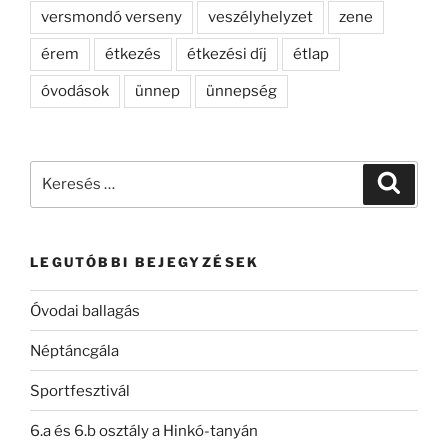
versmondó verseny
veszélyhelyzet
zene
érem
étkezés
étkezési díj
étlap
óvodások
ünnep
ünnepség
Keresés
Keresé
a
következő
kifejezésre:
LEGUTÓBBI BEJEGYZÉSEK
Óvodai ballagás
Néptáncgála
Sportfesztivál
6.a és 6.b osztály a Hinkó-tanyán