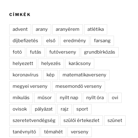
következő
kifejezésre:
CÍMKÉK
advent
arany
aranyérem
atlétika
díjbefizetés
első
eredmény
farsang
fotó
futás
futóverseny
grundbírkózás
helyezett
helyezés
karácsony
koronavírus
kép
matematikaverseny
megyei verseny
mesemondó verseny
mikulás
műsor
nyílt nap
nyílt óra
ovi
ovisok
pályázat
rajz
sport
szeretetvendégség
szülői értekezlet
szünet
tanévnyitó
témahét
verseny