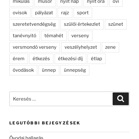
mikulás
műsor
nyílt nap
nyílt óra
ovi
ovisok
pályázat
rajz
sport
szeretetvendégség
szülői értekezlet
szünet
tanévnyitó
témahét
verseny
versmondó verseny
veszélyhelyzet
zene
érem
étkezés
étkezési díj
étlap
óvodások
ünnep
ünnepség
Keresés
Keresé
a
következő
kifejezésre:
LEGUTÓBBI BEJEGYZÉSEK
Óvodai ballagás