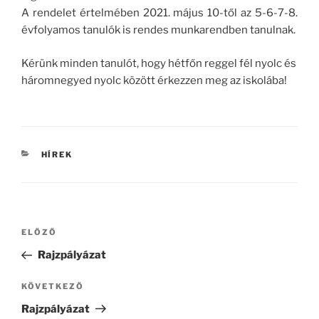
A rendelet értelmében 2021. május 10-től az 5-6-7-8.
évfolyamos tanulók is rendes munkarendben tanulnak.
Kérünk minden tanulót, hogy hétfőn reggel fél nyolc és
háromnegyed nyolc között érkezzen meg az iskolába!
KATEGÓRIÁK
HÍREK
Bejegyzés
Korábbi
ELŐZŐ
navigáció
bejegyzés
Rajzpályázat
Következő
KÖVETKEZŐ
bejegyzés
Rajzpályázat