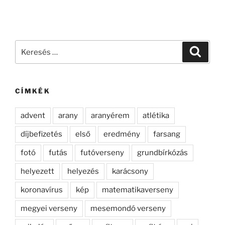
Keresés
Keresé
a
következő
kifejezésre:
CÍMKÉK
advent
arany
aranyérem
atlétika
díjbefizetés
első
eredmény
farsang
fotó
futás
futóverseny
grundbírkózás
helyezett
helyezés
karácsony
koronavírus
kép
matematikaverseny
megyei verseny
mesemondó verseny