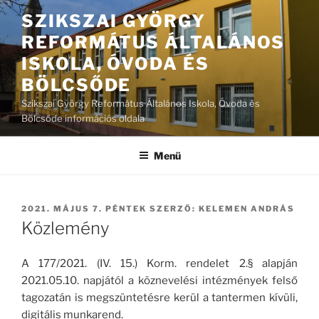
Tartalomhoz
SZIKSZAI GYÖRGY
REFORMÁTUS ÁLTALÁNOS
ISKOLA, ÓVODA ÉS
BÖLCSŐDE
Szikszai György Református Általános Iskola, Óvoda és
Bölcsőde információs oldala
Menü
BEKÜLDVE:
2021. MÁJUS 7. PÉNTEK
SZERZŐ:
KELEMEN ANDRÁS
Közlemény
A 177/2021. (IV. 15.) Korm. rendelet 2.§ alapján
2021.05.10. napjától a köznevelési intézmények felső
tagozatán is megszüntetésre kerül a tantermen kívüli,
digitális munkarend.