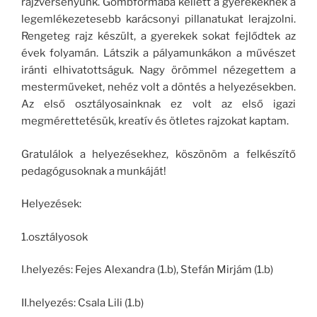
rajzversenyünk. Gömbformába kellett a gyerekeknek a
legemlékezetesebb karácsonyi pillanatukat lerajzolni.
Rengeteg rajz készült, a gyerekek sokat fejlődtek az
évek folyamán. Látszik a pályamunkákon a művészet
iránti elhivatottságuk. Nagy örömmel nézegettem a
mesterműveket, nehéz volt a döntés a helyezésekben.
Az első osztályosainknak ez volt az első igazi
megmérettetésük, kreatív és ötletes rajzokat kaptam.
Gratulálok a helyezésekhez, köszönöm a felkészítő
pedagógusoknak a munkáját!
Helyezések:
1.osztályosok
I.helyezés: Fejes Alexandra (1.b), Stefán Mirjám (1.b)
II.helyezés: Csala Lili (1.b)