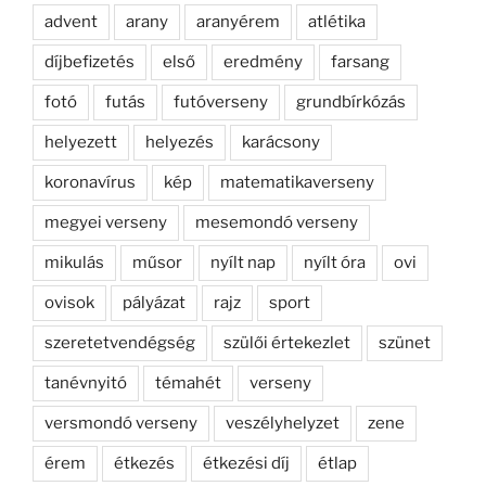
advent
arany
aranyérem
atlétika
díjbefizetés
első
eredmény
farsang
fotó
futás
futóverseny
grundbírkózás
helyezett
helyezés
karácsony
koronavírus
kép
matematikaverseny
megyei verseny
mesemondó verseny
mikulás
műsor
nyílt nap
nyílt óra
ovi
ovisok
pályázat
rajz
sport
szeretetvendégség
szülői értekezlet
szünet
tanévnyitó
témahét
verseny
versmondó verseny
veszélyhelyzet
zene
érem
étkezés
étkezési díj
étlap