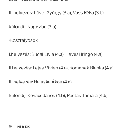
III.helyezés: Lövei György (3.a), Vass Réka (3.b)
különdíj: Nagy Zoé (3.a)
4.osztályosok
I.helyezés: Budai Lívia (4.a), Hevesi Iringó (4.a)
II.helyezés: Fejes Vivien (4.a), Romanek Blanka (4.a)
III.helyezés: Haluska Ákos (4.a)
különdíj: Kovács János (4.b), Restás Tamara (4.b)
KATEGÓRIÁK
HÍREK