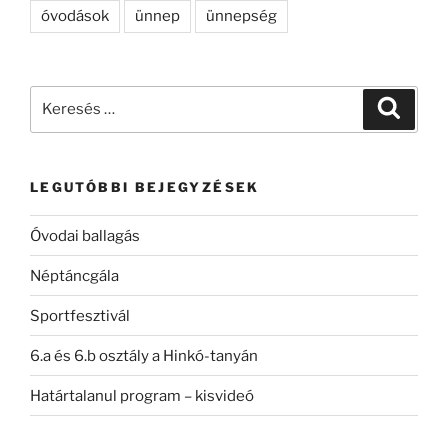
óvodások
ünnep
ünnepség
Keresés
Keresé
a
következő
kifejezésre:
LEGUTÓBBI BEJEGYZÉSEK
Óvodai ballagás
Néptáncgála
Sportfesztivál
6.a és 6.b osztály a Hinkó-tanyán
Határtalanul program – kisvideó