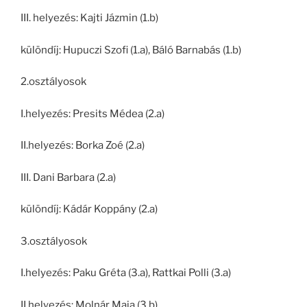
III. helyezés: Kajti Jázmin (1.b)
különdíj: Hupuczi Szofi (1.a), Báló Barnabás (1.b)
2.osztályosok
I.helyezés: Presits Médea (2.a)
II.helyezés: Borka Zoé (2.a)
III. Dani Barbara (2.a)
különdíj: Kádár Koppány (2.a)
3.osztályosok
I.helyezés: Paku Gréta (3.a), Rattkai Polli (3.a)
II.helyezés: Molnár Maja (3.b)