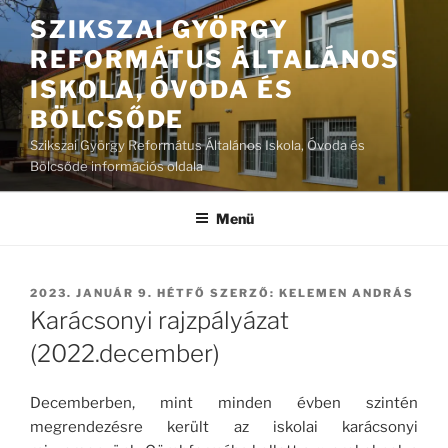
Tartalomhoz
SZIKSZAI GYÖRGY
REFORMÁTUS ÁLTALÁNOS
ISKOLA, ÓVODA ÉS
BÖLCSŐDE
Szikszai György Református Általános Iskola, Óvoda és
Bölcsőde információs oldala
Menü
BEKÜLDVE:
2023. JANUÁR 9. HÉTFŐ
SZERZŐ:
KELEMEN ANDRÁS
Karácsonyi rajzpályázat
(2022.december)
Decemberben, mint minden évben szintén
megrendezésre került az iskolai karácsonyi