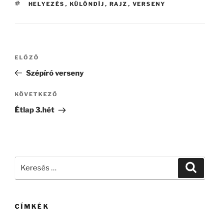
CÍMKÉK
HELYEZÉS
,
KÜLÖNDÍJ
,
RAJZ
,
VERSENY
Bejegyzés
Korábbi
ELŐZŐ
navigáció
bejegyzés
Szépíró verseny
Következő
KÖVETKEZŐ
bejegyzés
Étlap 3.hét
Keresés
Keresé
a
következő
kifejezésre:
CÍMKÉK