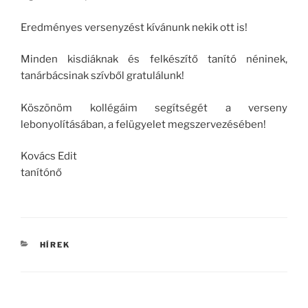
Eredményes versenyzést kívánunk nekik ott is!
Minden kisdiáknak és felkészítő tanító néninek,
tanárbácsinak szívből gratulálunk!
Köszönöm kollégáim segítségét a verseny
lebonyolításában, a felügyelet megszervezésében!
Kovács Edit
tanítónő
KATEGÓRIÁK
HÍREK