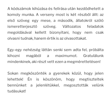
A kódszámok kihúzása és felírása után kezdődhetett a
komoly munka. A verseny most is két részből állt: az
első szöveg egy mese, a második, állatokról szóló
ismeretterjesztő szöveg. Változatos feladatok
megoldásával kellett bizonyítani, hogy nem csak
olvasni tudnak, hanem értik is az olvasottakat.
Egy-egy nehézség láttán senki sem adta fel, próbálta
kihozni magából a maximumot. Gratulálunk
mindenkinek, aki részt vett ezen a megmérettetésen!
Sokan megköszönték a gyerekek közül, hogy jelen
lehettek! Én is köszönöm, hogy megtiszteltek
bennünket a jelenlétükkel, megosztották velünk
tudásukat!