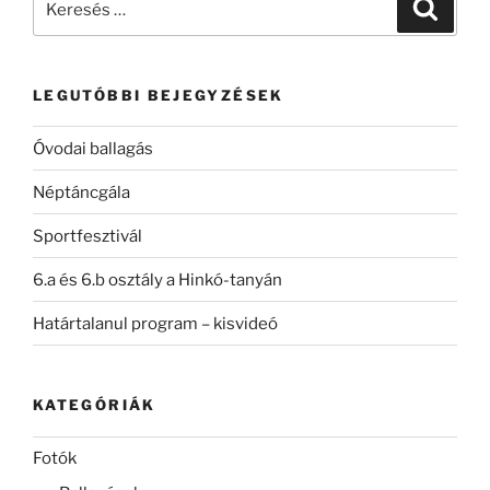
Keresé
a
következő
kifejezésre:
LEGUTÓBBI BEJEGYZÉSEK
Óvodai ballagás
Néptáncgála
Sportfesztivál
6.a és 6.b osztály a Hinkó-tanyán
Határtalanul program – kisvideó
KATEGÓRIÁK
Fotók