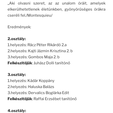
„Aki olvasni szeret, az az unalom óráit, amelyek
elkerülhetetlenek életünkben, gyönyörűséges órákra
cseréli fel./Montesquieu/
Eredmények:
2.osztály:
1.helyezés: Rácz Péter Rikárdó 2.a
2.helyezés: Kajti Jázmin Krisztina 2. b
3.helyezés: Gombos Maja 2. b
Felkészítőjük
: Juhász Dolli tanítónő
3.osztály:
1.helyezés: Kádár Koppány
2.helyezés: Haluska Balázs
3.helyezés: Dervalics Boglárka Edit
Felkészítőjük
: Raffai Erzsébet tanítónő
4.osztály: