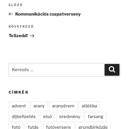
Bejegyzés
Korábbi
ELŐZŐ
navigáció
bejegyzés
Kommunikációs csapatverseny
Következő
KÖVETKEZŐ
bejegyzés
TeSzedd!
Keresés
Keresé
a
következő
kifejezésre:
CÍMKÉK
advent
arany
aranyérem
atlétika
díjbefizetés
első
eredmény
farsang
fotó
futás
futóverseny
grundbírkózás