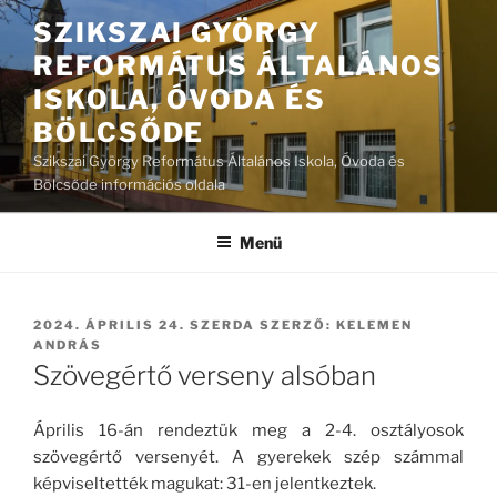
Tartalomhoz
SZIKSZAI GYÖRGY
REFORMÁTUS ÁLTALÁNOS
ISKOLA, ÓVODA ÉS
BÖLCSŐDE
Szikszai György Református Általános Iskola, Óvoda és
Bölcsőde információs oldala
Menü
BEKÜLDVE:
2024. ÁPRILIS 24. SZERDA
SZERZŐ:
KELEMEN
ANDRÁS
Szövegértő verseny alsóban
Április 16-án rendeztük meg a 2-4. osztályosok
szövegértő versenyét. A gyerekek szép számmal
képviseltették magukat: 31-en jelentkeztek.