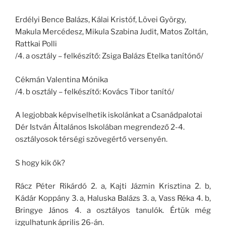
Erdélyi Bence Balázs, Kálai Kristóf, Lövei György,
Makula Mercédesz, Mikula Szabina Judit, Matos Zoltán,
Rattkai Polli
/4. a osztály – felkészítő: Zsiga Balázs Etelka tanítónő/
Cékmán Valentina Mónika
/4. b osztály – felkészítő: Kovács Tibor tanító/
A legjobbak képviselhetik iskolánkat a Csanádpalotai
Dér István Általános Iskolában megrendező 2-4.
osztályosok térségi szövegértő versenyén.
S hogy kik ők?
Rácz Péter Rikárdó 2. a, Kajti Jázmin Krisztina 2. b,
Kádár Koppány 3. a, Haluska Balázs 3. a, Vass Réka 4. b,
Bringye János 4. a osztályos tanulók. Értük még
izgulhatunk április 26-án.