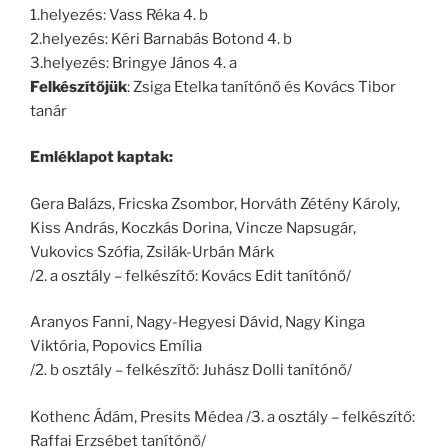
1.helyezés: Vass Réka 4. b
2.helyezés: Kéri Barnabás Botond 4. b
3.helyezés: Bringye János 4. a
Felkészítőjük
: Zsiga Etelka tanítónő és Kovács Tibor
tanár
Emléklapot kaptak:
Gera Balázs, Fricska Zsombor, Horváth Zétény Károly,
Kiss András, Koczkás Dorina, Vincze Napsugár,
Vukovics Szófia, Zsilák-Urbán Márk
/2. a osztály – felkészítő: Kovács Edit tanítónő/
Aranyos Fanni, Nagy-Hegyesi Dávid, Nagy Kinga
Viktória, Popovics Emília
/2. b osztály – felkészítő: Juhász Dolli tanítónő/
Kothenc Ádám, Presits Médea /3. a osztály – felkészítő:
Raffai Erzsébet tanítónő/