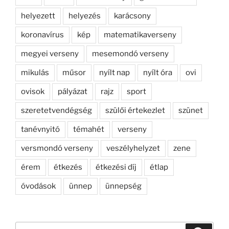
helyezett
helyezés
karácsony
koronavírus
kép
matematikaverseny
megyei verseny
mesemondó verseny
mikulás
műsor
nyílt nap
nyílt óra
ovi
ovisok
pályázat
rajz
sport
szeretetvendégség
szülői értekezlet
szünet
tanévnyitó
témahét
verseny
versmondó verseny
veszélyhelyzet
zene
érem
étkezés
étkezési díj
étlap
óvodások
ünnep
ünnepség
Keresés