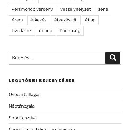
versmondó verseny
veszélyhelyzet
zene
érem
étkezés
étkezési díj
étlap
óvodások
ünnep
ünnepség
Keresés
Keresé
a
következő
kifejezésre:
LEGUTÓBBI BEJEGYZÉSEK
Óvodai ballagás
Néptáncgála
Sportfesztivál
6.a és 6.b osztály a Hinkó-tanyán