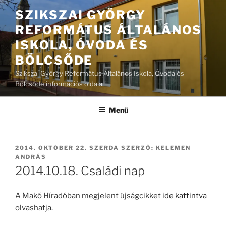
Tartalomhoz
SZIKSZAI GYÖRGY
REFORMÁTUS ÁLTALÁNOS
ISKOLA, ÓVODA ÉS
BÖLCSŐDE
Szikszai György Református Általános Iskola, Óvoda és
Bölcsőde információs oldala
Menü
BEKÜLDVE:
2014. OKTÓBER 22. SZERDA
SZERZŐ:
KELEMEN
ANDRÁS
2014.10.18. Családi nap
A Makó Híradóban megjelent újságcikket
ide kattintva
olvashatja.