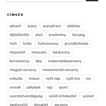
következő
kifejezésre:
CÍMKÉK
advent
arany
aranyérem
atlétika
díjbefizetés
első
eredmény
farsang
fotó
futás
futóverseny
grundbírkózás
helyezett
helyezés
karácsony
koronavírus
kép
matematikaverseny
megyei verseny
mesemondó verseny
mikulás
műsor
nyílt nap
nyílt óra
ovi
ovisok
pályázat
rajz
sport
szeretetvendégség
szülői értekezlet
szünet
tanévnyitó
témahét
verseny