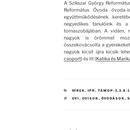
A Szikszai György Református
Református Óvoda óvoda-is
együttműködésének keretéb
negyedikes tanulóink és a
tornaszobájában. A vidám, n
nagyok is örömmel mozo
összekovácsolta a gyerekeket. 
nagyok kicsit újra kicsik lehe
csoport
) és itt (
Katika és Marik
KATEGÓRIÁK
HÍREK
,
IPR
,
TÁMOP-3.3.8-1
CÍMKÉK
OVI
,
OVISOK
,
ÓVODÁSOK
,
Bejegyzés