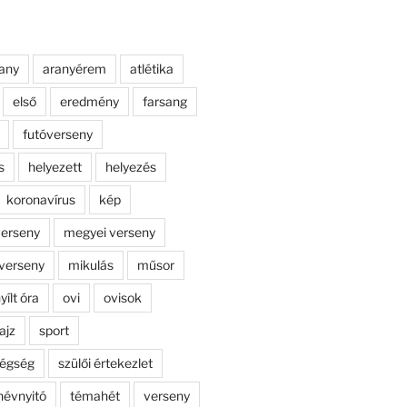
any
aranyérem
atlétika
első
eredmény
farsang
futóverseny
s
helyezett
helyezés
koronavírus
kép
erseny
megyei verseny
verseny
mikulás
műsor
yílt óra
ovi
ovisok
ajz
sport
dégség
szülői értekezlet
névnyitó
témahét
verseny