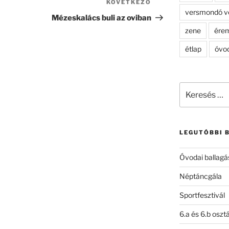
KÖVETKEZŐ
Következő
versmondó v
bejegyzés
Mézeskalács buli az oviban
zene
ére
étlap
óvo
Keresés
a
következő
kifejezésre:
LEGUTÓBBI 
Óvodai ballagá
Néptáncgála
Sportfesztivál
6.a és 6.b oszt