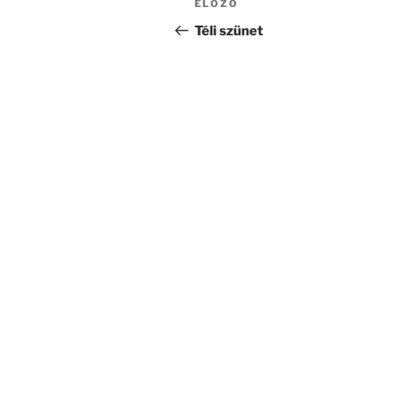
Korábbi
ELŐZŐ
navigáció
bejegyzés
Téli szünet