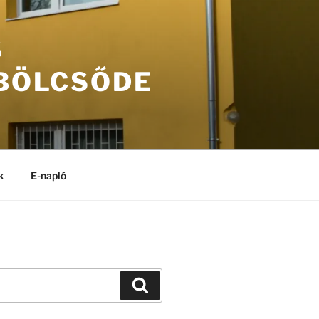
S
 BÖLCSŐDE
k
E-napló
Keresés