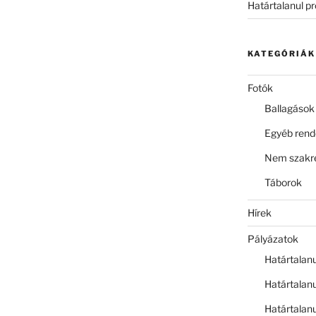
Határtalanul p
KATEGÓRIÁK
Fotók
Ballagások
Egyéb ren
Nem szakre
Táborok
Hírek
Pályázatok
Határtalan
Határtalan
Határtalan