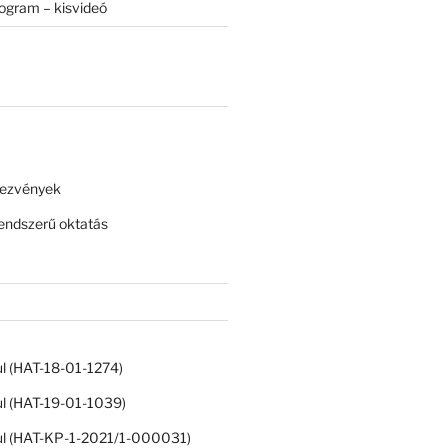
rogram – kisvideó
dezvények
ndszerű oktatás
ul (HAT-18-01-1274)
ul (HAT-19-01-1039)
ul (HAT-KP-1-2021/1-000031)