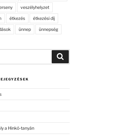
erseny
veszélyhelyzet
m
étkezés
étkezési díj
dások
ünnep
ünnepség
Keresés
BEJEGYZÉSEK
s
ály a Hinkó-tanyán