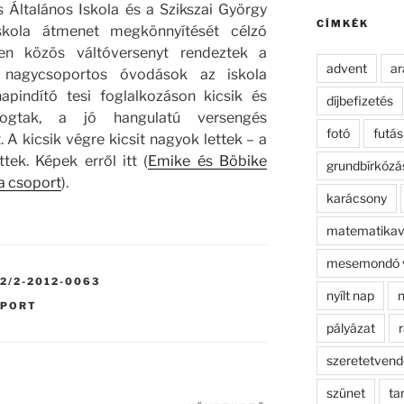
kifejezésre:
 Általános Iskola és a Szikszai György
CÍMKÉK
kola átmenet megkönnyítését célzó
en közös váltóversenyt rendeztek a
advent
ar
 nagycsoportos óvodások az iskola
apindító tesi foglalkozáson kicsik és
díjbefizetés
gtak, a jó hangulatú versengés
fotó
futás
A kicsik végre kicsit nagyok lettek – a
ttek. Képek erről itt (
Emike és Böbike
grundbírkózá
a csoport
).
karácsony
matematikav
mesemondó 
2/2-2012-0063
nyílt nap
n
SPORT
pályázat
r
szeretetven
szünet
ta