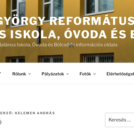
 GYÖRGY REFORMÁTU
S ISKOLA, ÓVODA ÉS
talános Iskola, Óvoda és Bölcsőde információs oldala
”
Rólunk
Pályázatok
Fotók
Elérhetősége
ERZŐ:
KELEMEN ANDRÁS
Keresés
ó
a
következő