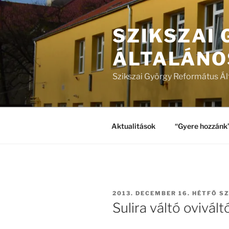
Tartalomhoz
SZIKSZAI
ÁLTALÁNO
Szikszai György Református Ál
Aktualitások
“Gyere hozzánk
BEKÜLDVE:
2013. DECEMBER 16. HÉTFŐ
SZ
Sulira váltó ovivált