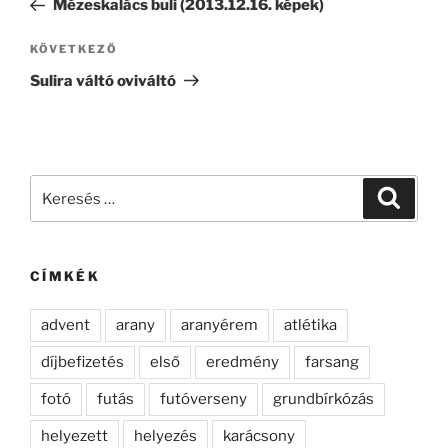
Mézeskalács buli (2013.12.16. képek)
Következő
KÖVETKEZŐ
bejegyzés
Sulira váltó oviváltó
Keresés
Keresé
a
következő
kifejezésre:
CÍMKÉK
advent
arany
aranyérem
atlétika
díjbefizetés
első
eredmény
farsang
fotó
futás
futóverseny
grundbírkózás
helyezett
helyezés
karácsony