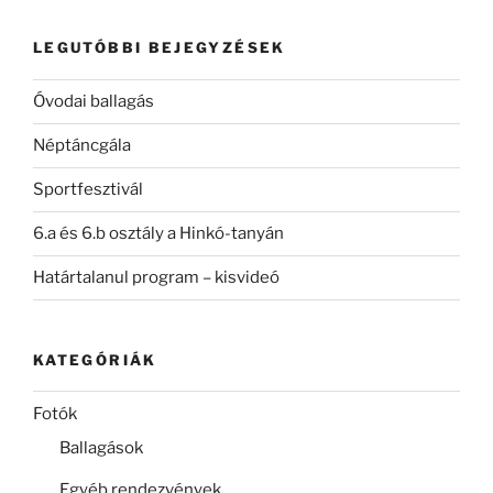
következő
kifejezésre:
LEGUTÓBBI BEJEGYZÉSEK
Óvodai ballagás
Néptáncgála
Sportfesztivál
6.a és 6.b osztály a Hinkó-tanyán
Határtalanul program – kisvideó
KATEGÓRIÁK
Fotók
Ballagások
Egyéb rendezvények