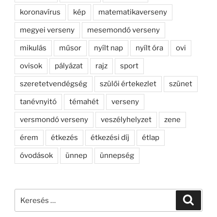
koronavírus
kép
matematikaverseny
megyei verseny
mesemondó verseny
mikulás
műsor
nyílt nap
nyílt óra
ovi
ovisok
pályázat
rajz
sport
szeretetvendégség
szülői értekezlet
szünet
tanévnyitó
témahét
verseny
versmondó verseny
veszélyhelyzet
zene
érem
étkezés
étkezési díj
étlap
óvodások
ünnep
ünnepség
Keresés
Keresé
a