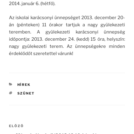
2014. január 6. (hétfő).
Az iskolai karácsonyi ünnepséget 2013. december 20-
án (pénteken) 11 órakor tartjuk a nagy gyülekezeti
teremben. A gyülekezeti karácsonyi ünnepség
időpontja: 2013. december 24. (kedd) 15 óra, helyszín:
nagy gyülekezeti terem. Az ünnepségekre minden
érdeklődőt szeretettel várunk!
KATEGÓRIÁK
HÍREK
CÍMKÉK
SZÜNET
Bejegyzés
Korábbi
ELŐZŐ
navigáció
bejegyzés