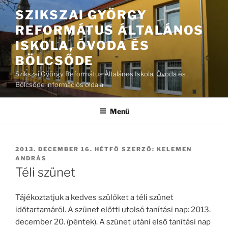
Tartalomhoz
SZIKSZAI GYÖRGY
REFORMÁTUS ÁLTALÁNOS
ISKOLA, ÓVODA ÉS
BÖLCSŐDE
Szikszai György Református Általános Iskola, Óvoda és
Bölcsőde információs oldala
Menü
BEKÜLDVE:
2013. DECEMBER 16. HÉTFŐ
SZERZŐ:
KELEMEN
ANDRÁS
Téli szünet
Tájékoztatjuk a kedves szülőket a téli szünet
időtartamáról. A szünet előtti utolsó tanítási nap: 2013.
december 20. (péntek). A szünet utáni első tanítási nap