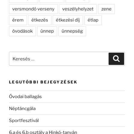
versmondó verseny
veszélyhelyzet
zene
érem
étkezés
étkezési díj
étlap
óvodások
ünnep
ünnepség
Keresés
Keresé
a
következő
kifejezésre:
LEGUTÓBBI BEJEGYZÉSEK
Óvodai ballagás
Néptáncgála
Sportfesztivál
6.a és 6.b osztály a Hinkó-tanyán