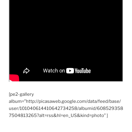
[pe2-gallery
album=”http://picasaweb.google.com/data/feed/base/
user/101040614410642734258/albumid/608529358
7504813265?alt=rss&hl=en_US&kind=photo” ]