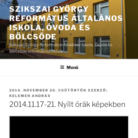
Tartalomhoz
SZIKSZAI GYÖRGY
REFORMÁTUS ÁLTALÁNOS
ISKOLA, ÓVODA ÉS
BÖLCSŐDE
Szikszai György Református Általános Iskola, Óvoda és
Bölcsőde információs oldala
Menü
BEKÜLDVE:
2014. NOVEMBER 20. CSÜTÖRTÖK
SZERZŐ:
KELEMEN ANDRÁS
2014.11.17-21. Nyílt órák képekben