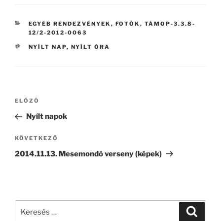
KATEGÓRIÁK
EGYÉB RENDEZVÉNYEK
,
FOTÓK
,
TÁMOP-3.3.8-
12/2-2012-0063
CÍMKÉK
NYÍLT NAP
,
NYÍLT ÓRA
Bejegyzés
Korábbi
ELŐZŐ
navigáció
bejegyzés
Nyílt napok
Következő
KÖVETKEZŐ
bejegyzés
2014.11.13. Mesemondó verseny (képek)
Keresés
Keresé
a