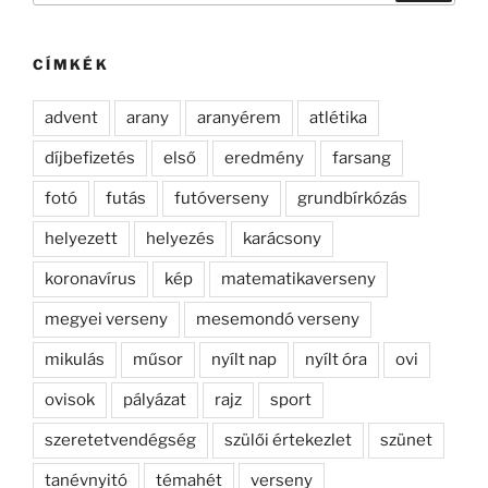
következő
kifejezésre:
CÍMKÉK
advent
arany
aranyérem
atlétika
díjbefizetés
első
eredmény
farsang
fotó
futás
futóverseny
grundbírkózás
helyezett
helyezés
karácsony
koronavírus
kép
matematikaverseny
megyei verseny
mesemondó verseny
mikulás
műsor
nyílt nap
nyílt óra
ovi
ovisok
pályázat
rajz
sport
szeretetvendégség
szülői értekezlet
szünet
tanévnyitó
témahét
verseny