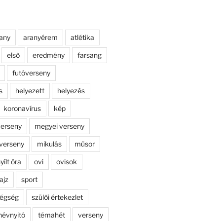
any
aranyérem
atlétika
első
eredmény
farsang
futóverseny
s
helyezett
helyezés
koronavírus
kép
erseny
megyei verseny
verseny
mikulás
műsor
yílt óra
ovi
ovisok
ajz
sport
dégség
szülői értekezlet
névnyitó
témahét
verseny