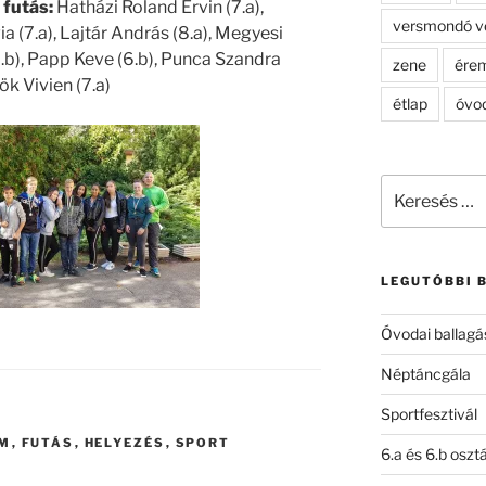
futás:
Hatházi Roland Ervin (7.a),
versmondó v
a (7.a), Lajtár András (8.a), Megyesi
6.b), Papp Keve (6.b), Punca Szandra
zene
ére
ök Vivien (7.a)
étlap
óvo
Keresés
a
következő
kifejezésre:
LEGUTÓBBI 
Óvodai ballagá
Néptáncgála
Sportfesztivál
EM
,
FUTÁS
,
HELYEZÉS
,
SPORT
6.a és 6.b oszt