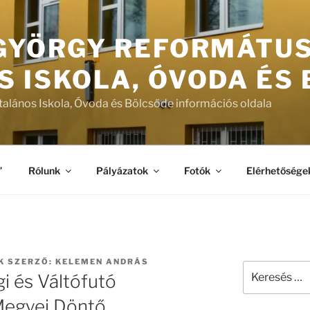
 GYÖRGY REFORMÁTU
S ISKOLA, ÓVODA ÉS
talános Iskola, Óvoda és Bölcsőde információs oldala
”
Rólunk
Pályázatok
Fotók
Elérhetősége
K
SZERZŐ:
KELEMEN ANDRÁS
Keresés
i és Váltófutó
a
következő
Megyei Döntő