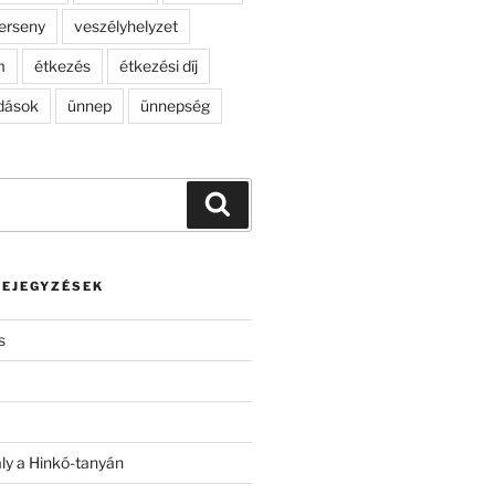
erseny
veszélyhelyzet
m
étkezés
étkezési díj
dások
ünnep
ünnepség
Keresés
BEJEGYZÉSEK
s
ály a Hinkó-tanyán