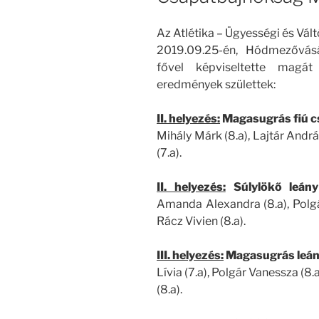
Az Atlétika – Ügyességi és Vá
2019.09.25-én, Hódmezővásá
fővel képviseltette magá
eredmények születtek:
II. helyezés:
Magasugrás fiú c
Mihály Márk (8.a), Lajtár András
(7.a).
II. helyezés:
Súlylökő leán
Amanda Alexandra (8.a), Polgár
Rácz Vivien (8.a).
III. helyezés:
Magasugrás leán
Lívia (7.a), Polgár Vanessza (8
(8.a).