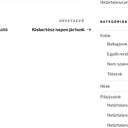
Határtalanul p
KÖVETKEZŐ
Következő
KATEGÓRIÁK
bejegyzés
sztó
Kiskertész napon jártunk
Fotók
Ballagások
Egyéb ren
Nem szakre
Táborok
Hírek
Pályázatok
Határtalan
Határtalan
Határtalan