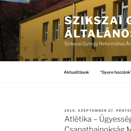
Tartalomhoz
SZIKSZAI
ÁLTALÁNO
Szikszai György Református Ál
Aktualitások
“Gyere hozzánk
BEKÜLDVE:
2019. SZEPTEMBER 27. PÉNTE
Atlétika – Ügyesség
Csapatbajnokság 