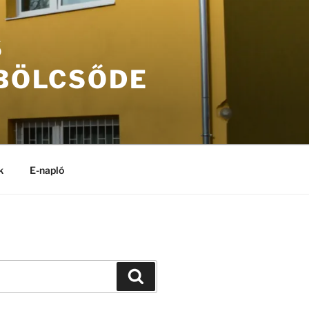
S
 BÖLCSŐDE
k
E-napló
Keresés