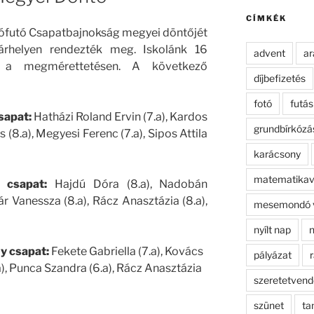
kifejezésre:
CÍMKÉK
ltófutó Csapatbajnokság megyei döntőjét
rhelyen rendezték meg. Iskolánk 16
advent
ar
t a megmérettetésen. A következő
díjbefizetés
fotó
futás
sapat:
Hatházi Roland Ervin (7.a), Kardos
grundbírkózá
 (8.a), Megyesi Ferenc (7.a), Sipos Attila
karácsony
matematikav
y csapat:
Hajdú Dóra (8.a), Nadobán
 Vanessza (8.a), Rácz Anasztázia (8.a),
mesemondó 
nyílt nap
n
y csapat:
Fekete Gabriella (7.a), Kovács
pályázat
r
.a), Punca Szandra (6.a), Rácz Anasztázia
szeretetven
szünet
ta