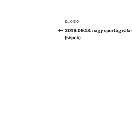
Bejegyzés
Korábbi
ELŐZŐ
navigáció
bejegyzés
2019.09.13. nagy sportágvála
(képek)