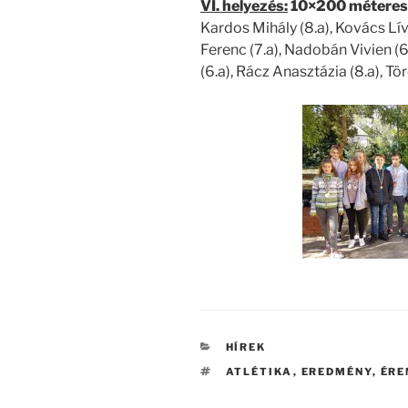
VI. helyezés:
10×200 méteres 
Kardos Mihály (8.a), Kovács Lívi
Ferenc (7.a), Nadobán Vivien (
(6.a), Rácz Anasztázia (8.a), Tör
KATEGÓRIÁK
HÍREK
CÍMKÉK
ATLÉTIKA
,
EREDMÉNY
,
ÉR