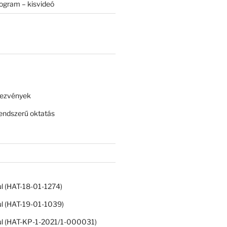
rogram – kisvideó
dezvények
ndszerű oktatás
ul (HAT-18-01-1274)
ul (HAT-19-01-1039)
ul (HAT-KP-1-2021/1-000031)