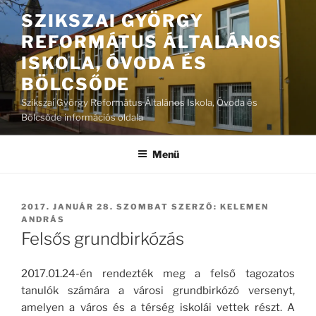
Tartalomhoz
SZIKSZAI GYÖRGY
REFORMÁTUS ÁLTALÁNOS
ISKOLA, ÓVODA ÉS
BÖLCSŐDE
Szikszai György Református Általános Iskola, Óvoda és
Bölcsőde információs oldala
Menü
BEKÜLDVE:
2017. JANUÁR 28. SZOMBAT
SZERZŐ:
KELEMEN
ANDRÁS
Felsős grundbirkózás
2017.01.24-én rendezték meg a felső tagozatos
tanulók számára a városi grundbirkózó versenyt,
amelyen a város és a térség iskolái vettek részt. A