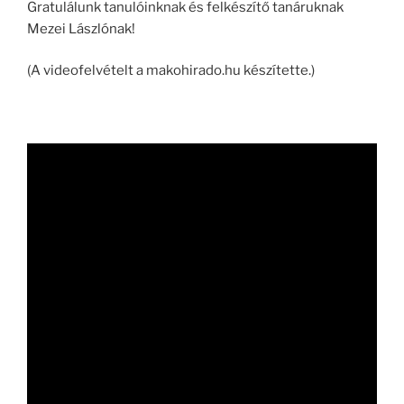
Gratulálunk tanulóinknak és felkészítő tanáruknak
Mezei Lászlónak!
(A videofelvételt a makohirado.hu készítette.)