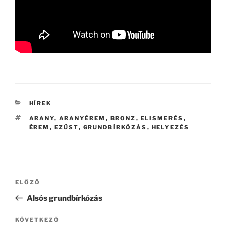
KATEGÓRIÁK
HÍREK
CÍMKÉK
ARANY
,
ARANYÉREM
,
BRONZ
,
ELISMERÉS
,
ÉREM
,
EZÜST
,
GRUNDBÍRKÓZÁS
,
HELYEZÉS
Bejegyzés
Korábbi
ELŐZŐ
navigáció
bejegyzés
Alsós grundbírkózás
Következő
KÖVETKEZŐ