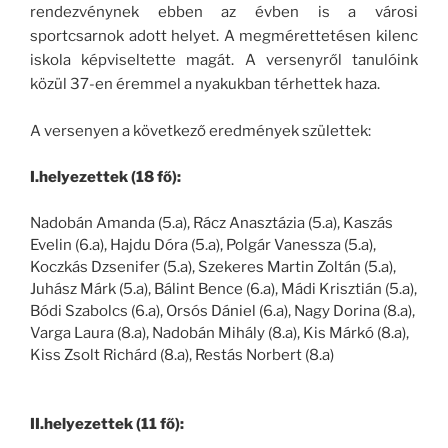
rendezvénynek ebben az évben is a városi
sportcsarnok adott helyet. A megmérettetésen kilenc
iskola képviseltette magát. A versenyről tanulóink
közül 37-en éremmel a nyakukban térhettek haza.
A versenyen a következő eredmények születtek:
I.helyezettek (18 fő):
Nadobán Amanda (5.a), Rácz Anasztázia (5.a), Kaszás
Evelin (6.a), Hajdu Dóra (5.a), Polgár Vanessza (5.a),
Koczkás Dzsenifer (5.a), Szekeres Martin Zoltán (5.a),
Juhász Márk (5.a), Bálint Bence (6.a), Mádi Krisztián (5.a),
Bódi Szabolcs (6.a), Orsós Dániel (6.a), Nagy Dorina (8.a),
Varga Laura (8.a), Nadobán Mihály (8.a), Kis Márkó (8.a),
Kiss Zsolt Richárd (8.a), Restás Norbert (8.a)
II.helyezettek (11 fő):