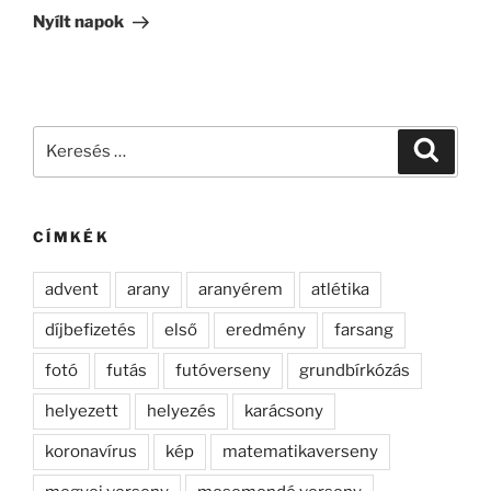
bejegyzés
Nyílt napok
Keresés
Keresé
a
következő
kifejezésre:
CÍMKÉK
advent
arany
aranyérem
atlétika
díjbefizetés
első
eredmény
farsang
fotó
futás
futóverseny
grundbírkózás
helyezett
helyezés
karácsony
koronavírus
kép
matematikaverseny