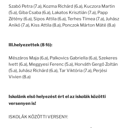
Szabó Petra (7.a), Kozma Richárd (6.a), Kuczora Martin
(5.a), Giba Csaba (6.a), Lakatos Krisztián (7.a), Papp
Zétény (6.a), Sipos Attila (6.a), Terhes Tímea (7.a), Juhász
Anikó (7.a), Kiss Attila (8.a), Ponczok Márton Máté (8.a)
III.helyezettek (8 fő):
Mészáros Maja (6.a), Palkovics Gabriella (6.a), Szekeres
Ivett (6.a), Meggyesi Ferenc (5.a), Horváth Gergő Zoltán
(5.a), Juhász Richárd (6.a), Tar Viktória (7.a), Perjési
Vivien (8.a)
Iskolánk első helyezést ért el az iskolák közötti
versenyen is!
ISKOLÁK KÖZÖTTI VERSENY: