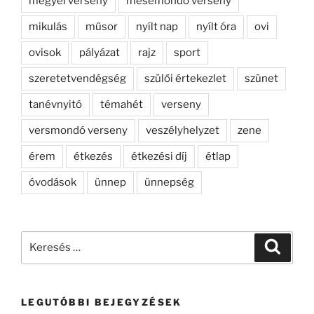
megyei verseny
mesemondó verseny
mikulás
műsor
nyílt nap
nyílt óra
ovi
ovisok
pályázat
rajz
sport
szeretetvendégség
szülői értekezlet
szünet
tanévnyitó
témahét
verseny
versmondó verseny
veszélyhelyzet
zene
érem
étkezés
étkezési díj
étlap
óvodások
ünnep
ünnepség
Keresés
Keresé
a
következő
kifejezésre:
LEGUTÓBBI BEJEGYZÉSEK