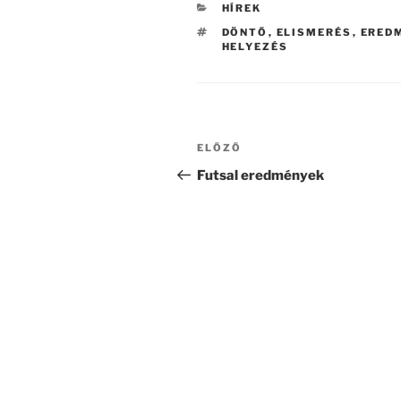
KATEGÓRIÁK
HÍREK
CÍMKÉK
DÖNTŐ
,
ELISMERÉS
,
ERED
HELYEZÉS
Bejegyzés
Korábbi
ELŐZŐ
navigáció
bejegyzés
Futsal eredmények