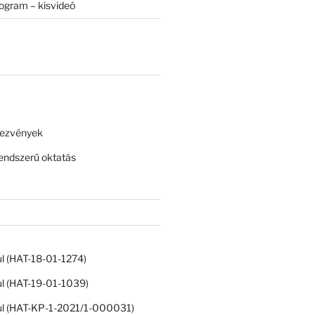
rogram – kisvideó
dezvények
ndszerű oktatás
ul (HAT-18-01-1274)
ul (HAT-19-01-1039)
ul (HAT-KP-1-2021/1-000031)