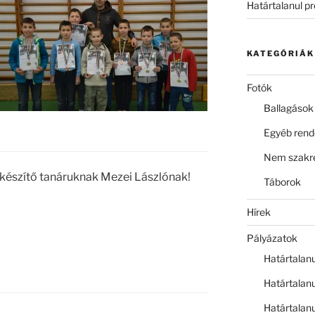
Határtalanul p
KATEGÓRIÁK
Fotók
Ballagások
Egyéb ren
Nem szakre
lkészítő tanáruknak Mezei Lászlónak!
Táborok
Hírek
Pályázatok
Határtalan
Határtalan
Határtalan