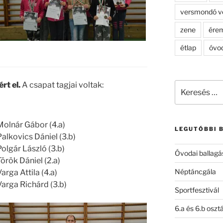
versmondó v
zene
ére
étlap
óvo
rt el.
A csapat tagjai voltak:
Keresés
a
következő
kifejezésre:
Molnár Gábor (4.a)
LEGUTÓBBI 
Palkovics Dániel (3.b)
Polgár László (3.b)
Óvodai ballagá
Török Dániel (2.a)
Néptáncgála
arga Attila (4.a)
Varga Richárd (3.b)
Sportfesztivál
6.a és 6.b oszt