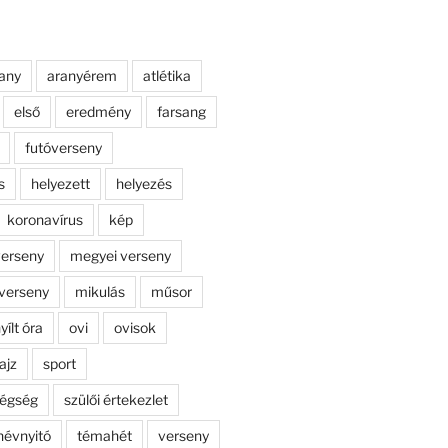
any
aranyérem
atlétika
első
eredmény
farsang
futóverseny
s
helyezett
helyezés
koronavírus
kép
erseny
megyei verseny
verseny
mikulás
műsor
yílt óra
ovi
ovisok
ajz
sport
dégség
szülői értekezlet
névnyitó
témahét
verseny