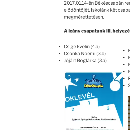
2017.01.14-én Békéscsabán re
elődöntőjét. Iskolánk két csap
megmérettetésen.
A leány csapatunk II
I. helyezé
Csige Evelin (4.a)
Csonka Noémi (3.b)
Jójárt Boglárka (3.a)