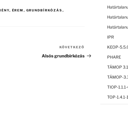
Határtalan
MÉNY
,
ÉREM
,
GRUNDBÍRKÓZÁS
,
Határtalan
Határtalan
IPR
KEOP-5.5.
KÖVETKEZŐ
Következő
bejegyzés
Alsós grundbírkózás
PHARE
TÁMOP 3.1
TÁMOP-3.3
TIOP-1.1.
TOP-1.4.1