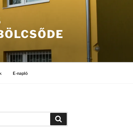
S
 BÖLCSŐDE
k
E-napló
Keresés