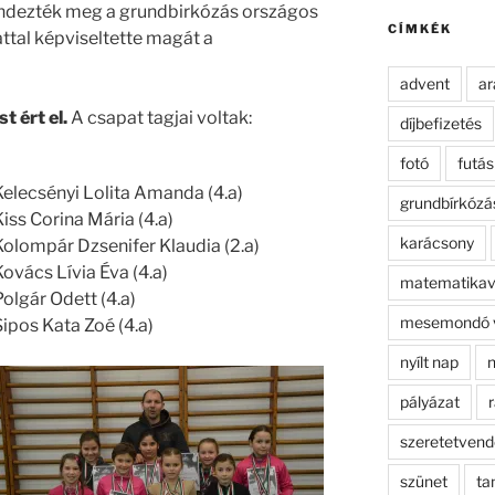
kifejezésre:
ndezték meg a grundbirkózás országos
CÍMKÉK
attal képviseltette magát a
advent
ar
st ért el.
A csapat tagjai voltak:
díjbefizetés
fotó
futás
Kelecsényi Lolita Amanda (4.a)
grundbírkózá
Kiss Corina Mária (4.a)
karácsony
Kolompár Dzsenifer Klaudia (2.a)
Kovács Lívia Éva (4.a)
matematikav
Polgár Odett (4.a)
mesemondó 
Sipos Kata Zoé (4.a)
nyílt nap
n
pályázat
r
szeretetven
szünet
ta