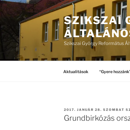
Tartalomhoz
SZIKSZAI
ÁLTALÁNO
Szikszai György Református Ál
Aktualitások
“Gyere hozzánk
BEKÜLDVE:
2017. JANUÁR 28. SZOMBAT
S
Grundbirkózás ors