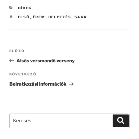
KATEGÓRIÁK
HÍREK
CÍMKÉK
ELSŐ
,
ÉREM
,
HELYEZÉS
,
SAKK
Bejegyzés
Korábbi
ELŐZŐ
navigáció
bejegyzés
Alsós versmondó verseny
Következő
KÖVETKEZŐ
bejegyzés
Beiratkozási információk
Keresés
Keresé
a
következő