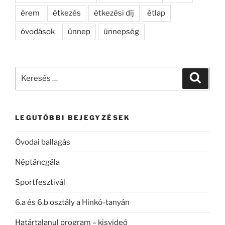
érem
étkezés
étkezési díj
étlap
óvodások
ünnep
ünnepség
Keresés
Keresé
a
következő
kifejezésre:
LEGUTÓBBI BEJEGYZÉSEK
Óvodai ballagás
Néptáncgála
Sportfesztivál
6.a és 6.b osztály a Hinkó-tanyán
Határtalanul program – kisvideó