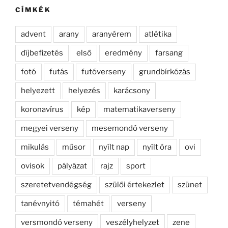
kifejezésre:
CÍMKÉK
advent
arany
aranyérem
atlétika
díjbefizetés
első
eredmény
farsang
fotó
futás
futóverseny
grundbírkózás
helyezett
helyezés
karácsony
koronavírus
kép
matematikaverseny
megyei verseny
mesemondó verseny
mikulás
műsor
nyílt nap
nyílt óra
ovi
ovisok
pályázat
rajz
sport
szeretetvendégség
szülői értekezlet
szünet
tanévnyitó
témahét
verseny
versmondó verseny
veszélyhelyzet
zene