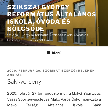
Tartalomhoz
SZIKSZAI GYÖRGY
REFORMÁTUS ÁLTALÁNOS
ISKOLA, ÓVODA ÉS
BÖLCSŐDE
Szikszai György Református Általános Iskola, Óvoda és
Bölcsőde információs oldala
Menü
BEKÜLDVE:
2020. FEBRUÁR 29. SZOMBAT
SZERZŐ:
KELEMEN
ANDRÁS
Sakkverseny
2020. február 27-én rendezte meg a Makói Spartacus
Vasas Sportegyesület és Makó Város Önkormányzata a
Makó Térségi Általános Iskolai Sakk