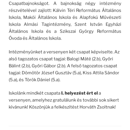
Csapatbajnokságot. A bajnokság négy intézmény
részvételével zajlott: Kálvin Téri Református Általános
Iskola, Makói Általános Iskola és Alapfokú Művészeti
Iskola Almási Tagintézmény, Szent István Egyházi
Általános Iskola és a Szikszai György Református
Óvoda és Általános Iskola.
Intézményünket a versenyen két csapat képviselte. Az
alsó tagozatos csapat tagjai: Balogi Máté (2.b), Győri
Bálint (2.b), Győri Gábor (2.b). A felső tagozatos csapat
tagjai: Dömötör József Gusztáv (5.a), Kiss Attila Sándor
(5.a), és Török Dániel (5.a).
Iskolánk mindkét csapata
I. helyezést ért el
a
versenyen, amelyhez gratulálunk és további sok sikert
kívánunk! Köszönjük a felkészítést Horváth Zsoltnak!