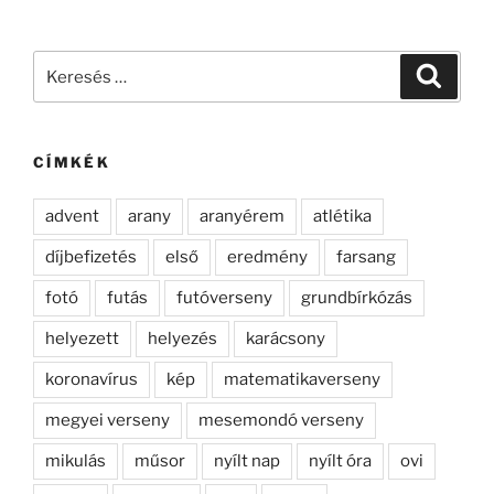
Keresés
Keresé
a
következő
kifejezésre:
CÍMKÉK
advent
arany
aranyérem
atlétika
díjbefizetés
első
eredmény
farsang
fotó
futás
futóverseny
grundbírkózás
helyezett
helyezés
karácsony
koronavírus
kép
matematikaverseny
megyei verseny
mesemondó verseny
mikulás
műsor
nyílt nap
nyílt óra
ovi