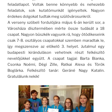
feladatlapot. Voltak benne könnyebb és nehezebb
feladatok, sok kutatómunkát igényeltek. Nagyon
érdekes dolgokat tudtak meg szülővárosunkról.
A verseny szóbeli fordulójára május 6-án került sor, a
Városháza dísztermében mérte össze tudását a 18
csapat. Nagyon büszkék vagyunk rá, hogy ötödikeseink
csak 7-8. osztályos csapatokkal szemben maradtak le,
így megszerezve az előkelő 3. helyet. Jutalmul egy
budapesti kiránduláson vehetnek részt felkészítő
nevelőjükkel együtt. A csapat tagjai: Barta Bianka,
Csonka Noémi, Dégi Zille, Ratkai Alexa és Török
Boglárka. Felkészítő tanár: Geráné Nagy Katalin.
Gratulálunk nekik!