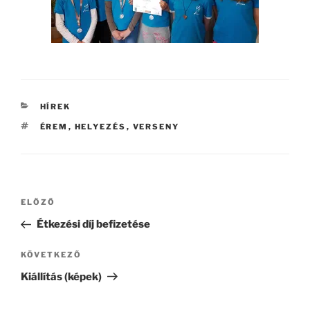
KATEGÓRIÁK
HÍREK
CÍMKÉK
ÉREM
,
HELYEZÉS
,
VERSENY
Bejegyzés
Korábbi
ELŐZŐ
navigáció
bejegyzés
Étkezési díj befizetése
Következő
KÖVETKEZŐ
bejegyzés
Kiállítás (képek)