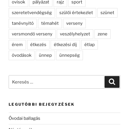
ovisok
pályázat
rajz
sport
szeretetvendégség
szülői értekezlet
szünet
tanévnyitó
témahét
verseny
versmondó verseny
veszélyhelyzet
zene
érem
étkezés
étkezési díj
étlap
óvodások
ünnep
ünnepség
Keresés
Keresé
a
következő
kifejezésre:
LEGUTÓBBI BEJEGYZÉSEK
Óvodai ballagás