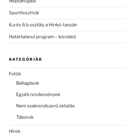
Néptáncgála
Sportfesztivál
6.a és 6.b osztály a Hinkó-tanyán
Határtalanul program – kisvideó
KATEGÓRIÁK
Fotók
Ballagások
Egyéb rendezvények
Nem szakrendszerű oktatás
Táborok
Hírek