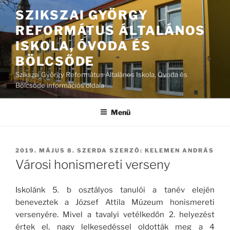
Tartalomhoz
SZIKSZAI GYÖRGY
REFORMÁTUS ÁLTALÁNOS
ISKOLA, ÓVODA ÉS
BÖLCSŐDE
Szikszai György Református Általános Iskola, Óvoda és
Bölcsőde információs oldala
Menü
BEKÜLDVE:
2019. MÁJUS 8. SZERDA
SZERZŐ:
KELEMEN ANDRÁS
Városi honismereti verseny
Iskolánk 5. b osztályos tanulói a tanév elején
beneveztek a József Attila Múzeum honismereti
versenyére. Mivel a tavalyi vetélkedőn 2. helyezést
értek el, nagy lelkesedéssel oldották meg a 4