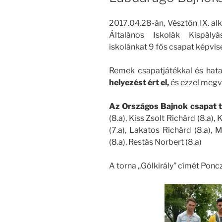
2017.04.28-án, Vésztőn IX. 
Általános Iskolák Kispál
iskolánkat 9 fős csapat képvise
Remek csapatjátékkal és ha
helyezést ért el,
és ezzel megvé
Az Országos Bajnok csapat t
(8.a), Kiss Zsolt Richárd (8.a),
(7.a), Lakatos Richárd (8.a),
(8.a), Restás Norbert (8.a)
A torna „Gólkirály” címét Ponc