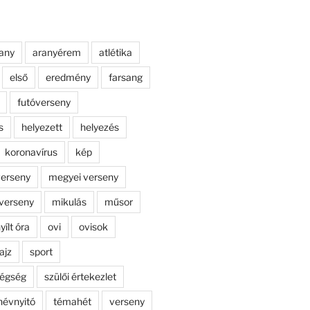
any
aranyérem
atlétika
első
eredmény
farsang
futóverseny
s
helyezett
helyezés
koronavírus
kép
erseny
megyei verseny
verseny
mikulás
műsor
yílt óra
ovi
ovisok
ajz
sport
dégség
szülői értekezlet
névnyitó
témahét
verseny