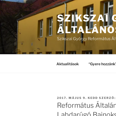
Tartalomhoz
SZIKSZAI
ÁLTALÁNO
Szikszai György Református Ál
Aktualitások
“Gyere hozzánk
BEKÜLDVE:
2017. MÁJUS 9. KEDD
SZERZŐ
Református Általán
Labdarúgó Bajnok