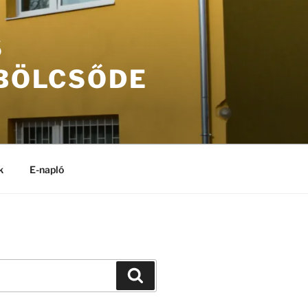
S
 BÖLCSŐDE
k
E-napló
Keresés