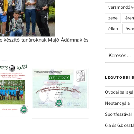
versmondó v
zene
ére
étlap
óvo
 felkészítő tanároknak Majó Ádámnak és
Keresés
a
következő
kifejezésre:
LEGUTÓBBI 
Óvodai ballagá
Néptáncgála
Sportfesztivál
6.a és 6.b oszt