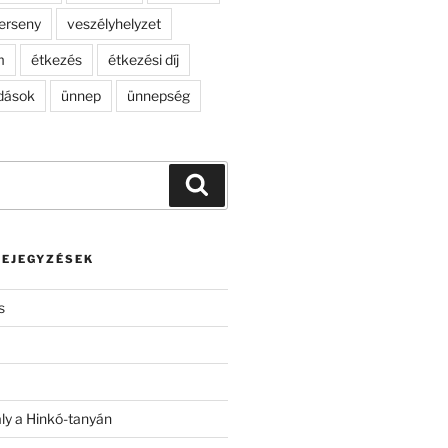
erseny
veszélyhelyzet
m
étkezés
étkezési díj
dások
ünnep
ünnepség
Keresés
BEJEGYZÉSEK
s
ály a Hinkó-tanyán