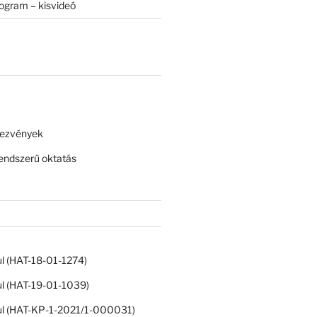
rogram – kisvideó
dezvények
ndszerű oktatás
ul (HAT-18-01-1274)
ul (HAT-19-01-1039)
ul (HAT-KP-1-2021/1-000031)