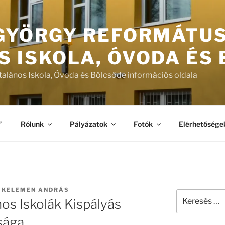
 GYÖRGY REFORMÁTU
S ISKOLA, ÓVODA ÉS
talános Iskola, Óvoda és Bölcsőde információs oldala
”
Rólunk
Pályázatok
Fotók
Elérhetősége
:
KELEMEN ANDRÁS
Keresés
os Iskolák Kispályás
a
következő
sága