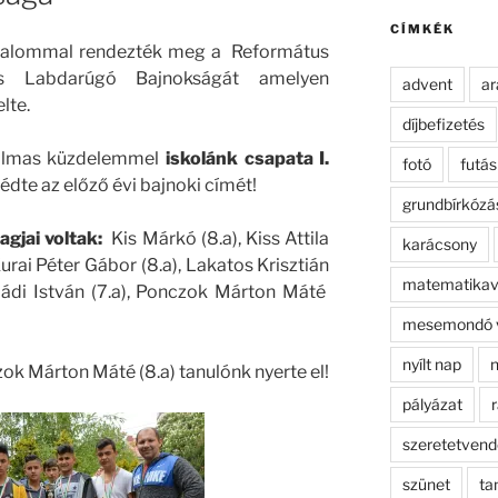
kifejezésre:
CÍMKÉK
alkalommal rendezték meg a Református
yás Labdarúgó Bajnokságát amelyen
advent
ar
lte.
díjbefizetés
talmas küzdelemmel
iskolánk csapata I.
fotó
futás
dte az előző évi bajnoki címét!
grundbírkózá
agjai voltak:
Kis Márkó (8.a), Kiss Attila
karácsony
 Kurai Péter Gábor (8.a), Lakatos Krisztián
matematikav
 Mádi István (7.a), Ponczok Márton Máté
mesemondó 
nyílt nap
n
zok Márton Máté (8.a) tanulónk nyerte el!
pályázat
r
szeretetven
szünet
ta