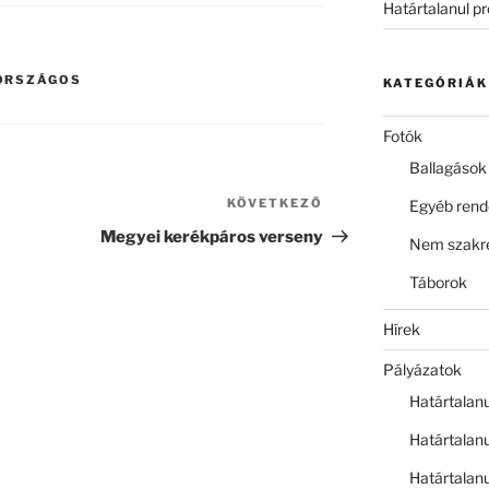
Határtalanul p
ORSZÁGOS
KATEGÓRIÁK
Fotók
Ballagások
KÖVETKEZŐ
Következő
Egyéb ren
bejegyzés
Megyei kerékpáros verseny
Nem szakre
Táborok
Hírek
Pályázatok
Határtalan
Határtalan
Határtalan