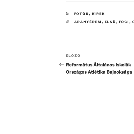
KATEGÓRIÁK
FOTÓK
,
HÍREK
CÍMKÉK
ARANYÉREM
,
ELSŐ
,
FOCI
,
Bejegyzés
Korábbi
ELŐZŐ
navigáció
bejegyzés
Református Általános Iskolák
Országos Atlétika Bajnoksága