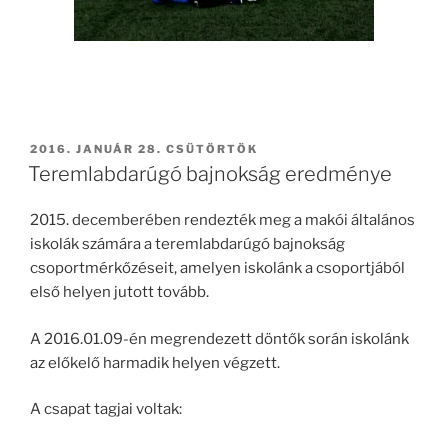
BEKÜLDVE:
2016. JANUÁR 28. CSÜTÖRTÖK
Teremlabdarúgó bajnokság eredménye
2015. decemberében rendezték meg a makói általános
iskolák számára a teremlabdarúgó bajnokság
csoportmérkőzéseit, amelyen iskolánk a csoportjából
első helyen jutott tovább.
A 2016.01.09-én megrendezett döntők során iskolánk
az előkelő harmadik helyen végzett.
A csapat tagjai voltak: