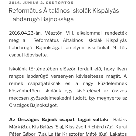
BEKÜLDVE:
2016. JÚNIUS 2. CSÜTÖRTÖK
Református Általános Iskolák Kispályás
Labdarúgó Bajnoksága
2016.04.23-án, Vésztőn VIII. alkalommal rendezték
meg a Református Általános Iskolák Kispályás
Labdarúgó Bajnokságát amelyen iskolánkat 9 fős
csapat képviselte.
Iskolánk történetében először fordult elő, hogy ilyen
rangos labdarúgó versenyen kéviseltesse magát. A
remek csapatjátéknak és a nagy küzdelemnek
köszönhetően iskolánk egy kivételével az összes
meccsen győzedelmeskedni tudott, így megnyerte az
Országos Bajnokságot.
Az Országos Bajnok csapat tagjai voltak:
Balázs
Márk (8.a), Kis Balázs (8.a), Kiss Zsolt Richárd (7.a), Kurai
Péter Gábor (7.a), Lajtár Krisztofer Máté (8.a), Lakatos