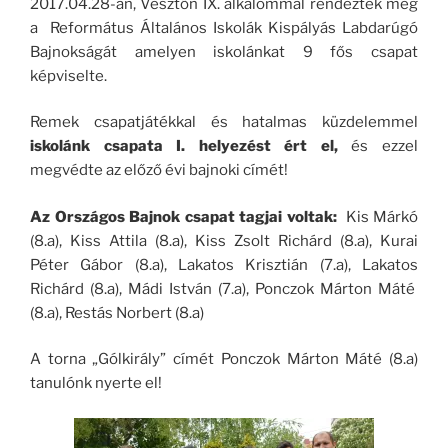
2017.04.28-án, Vésztőn IX. alkalommal rendezték meg
a Református Általános Iskolák Kispályás Labdarúgó
Bajnokságát amelyen iskolánkat 9 fős csapat
képviselte.
Remek csapatjátékkal és hatalmas küzdelemmel
iskolánk csapata I. helyezést ért el,
és ezzel
megvédte az előző évi bajnoki címét!
Az Országos Bajnok csapat tagjai voltak:
Kis Márkó
(8.a), Kiss Attila (8.a), Kiss Zsolt Richárd (8.a), Kurai
Péter Gábor (8.a), Lakatos Krisztián (7.a), Lakatos
Richárd (8.a), Mádi István (7.a), Ponczok Márton Máté
(8.a), Restás Norbert (8.a)
A torna „Gólkirály” címét Ponczok Márton Máté (8.a)
tanulónk nyerte el!