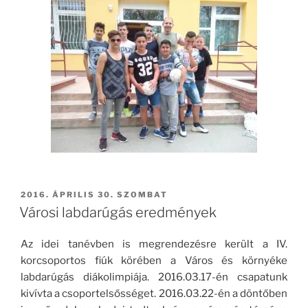
BEKÜLDVE:
2016. ÁPRILIS 30. SZOMBAT
Városi labdarúgás eredmények
Az idei tanévben is megrendezésre került a IV.
korcsoportos fiúk körében a Város és környéke
labdarúgás diákolimpiája. 2016.03.17-én csapatunk
kivívta a csoportelsősséget. 2016.03.22-én a döntőben