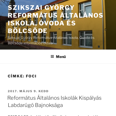
Tartalomhoz
SZIKSZAI GYÖRGY
REFORMÁTUS ÁLTALÁNOS
ISKOLA, ÓVODA ÉS
BÖLCSŐDE
Szikszai György Református Általános Iskola, Óvoda és
Bölcsőde információs oldala
Menü
CÍMKE:
FOCI
BEKÜLDVE:
2017. MÁJUS 9. KEDD
Református Általános Iskolák Kispályás
Labdarúgó Bajnoksága