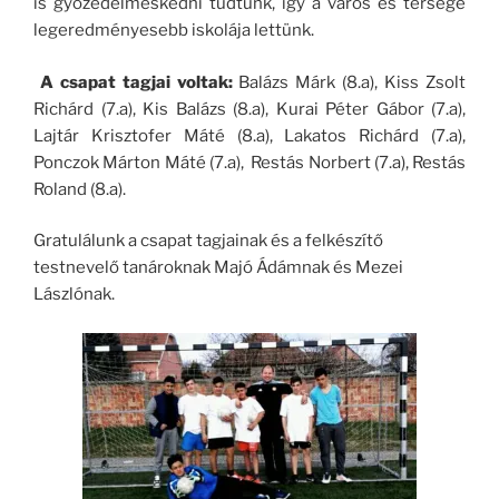
is győzedelmeskedni tudtunk, így a város és térsége
legeredményesebb iskolája lettünk.
A csapat tagjai voltak:
Balázs Márk (8.a), Kiss Zsolt
Richárd (7.a), Kis Balázs (8.a), Kurai Péter Gábor (7.a),
Lajtár Krisztofer Máté (8.a), Lakatos Richárd (7.a),
Ponczok Márton Máté (7.a), Restás Norbert (7.a), Restás
Roland (8.a).
Gratulálunk a csapat tagjainak és a felkészítő
testnevelő tanároknak Majó Ádámnak és Mezei
Lászlónak.