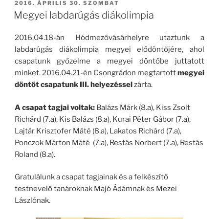
BEKÜLDVE:
2016. ÁPRILIS 30. SZOMBAT
Megyei labdarúgás diákolimpia
2016.04.18-án Hódmezővásárhelyre utaztunk a
labdarúgás diákolimpia megyei elődöntőjére, ahol
csapatunk győzelme a megyei döntőbe juttatott
minket. 2016.04.21-én Csongrádon megtartott
megyei
döntőt csapatunk III. helyezéssel
zárta.
A csapat tagjai voltak:
Balázs Márk (8.a), Kiss Zsolt
Richárd (7.a), Kis Balázs (8.a), Kurai Péter Gábor (7.a),
Lajtár Krisztofer Máté (8.a), Lakatos Richárd (7.a),
Ponczok Márton Máté (7.a), Restás Norbert (7.a), Restás
Roland (8.a).
Gratulálunk a csapat tagjainak és a felkészítő
testnevelő tanároknak Majó Ádámnak és Mezei
Lászlónak.