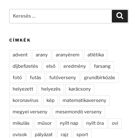
Keresés
Keresé
a
következő
kifejezésre:
CÍMKÉK
advent
arany
aranyérem
atlétika
díjbefizetés
első
eredmény
farsang
fotó
futás
futóverseny
grundbírkózás
helyezett
helyezés
karácsony
koronavírus
kép
matematikaverseny
megyei verseny
mesemondó verseny
mikulás
műsor
nyílt nap
nyílt óra
ovi
ovisok
pályázat
rajz
sport