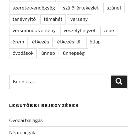
szeretetvendégség
szülői értekezlet
szünet
tanévnyitó
témahét
verseny
versmondó verseny
veszélyhelyzet
zene
érem
étkezés
étkezési díj
étlap
óvodások
ünnep
ünnepség
Keresés
Keresé
a
következő
kifejezésre:
LEGUTÓBBI BEJEGYZÉSEK
Óvodai ballagás
Néptáncgála