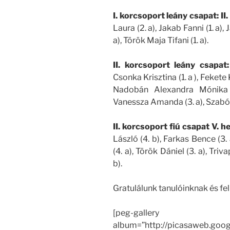
I. korcsoport leány csapat: II
Laura (2. a), Jakab Fanni (1. a),
a), Török Maja Tifani (1. a).
II. korcsoport leány csapat:
Csonka Krisztina (1. a ), Fekete 
Nadobán Alexandra Mónika (
Vanessza Amanda (3. a), Szabó 
II. korcsoport fiú csapat V.
he
László (4. b), Farkas Bence (3. 
(4. a), Török Dániel (3. a), Tri
b).
Gratulálunk tanulóinknak és fe
[peg-gallery
album=”http://picasaweb.goo