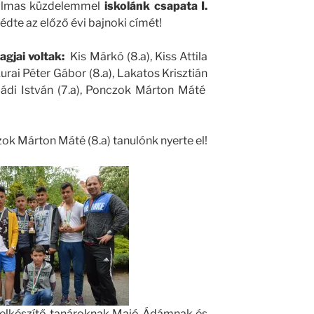
talmas küzdelemmel
iskolánk csapata I.
dte az előző évi bajnoki címét!
agjai voltak:
Kis Márkó (8.a), Kiss Attila
 Kurai Péter Gábor (8.a), Lakatos Krisztián
 Mádi István (7.a), Ponczok Márton Máté
zok Márton Máté (8.a) tanulónk nyerte el!
 felkészítő tanároknak Majó Ádámnak és