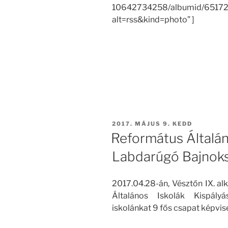
10642734258/albumid/6517
alt=rss&kind=photo” ]
BEKÜLDVE:
2017. MÁJUS 9. KEDD
Református Általán
Labdarúgó Bajnok
2017.04.28-án, Vésztőn IX. 
Általános Iskolák Kispál
iskolánkat 9 fős csapat képvise