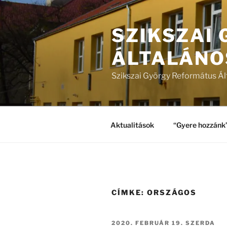
Tartalomhoz
SZIKSZAI
ÁLTALÁNO
Szikszai György Református Ál
Aktualitások
“Gyere hozzánk
CÍMKE:
ORSZÁGOS
BEKÜLDVE:
2020. FEBRUÁR 19. SZERDA