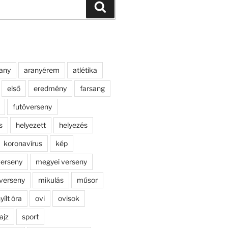
Keresés
any
aranyérem
atlétika
első
eredmény
farsang
futóverseny
s
helyezett
helyezés
koronavírus
kép
erseny
megyei verseny
verseny
mikulás
műsor
yílt óra
ovi
ovisok
ajz
sport