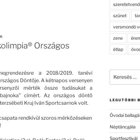
szeretetven
szünet
ta
versmondó v
ÖK
zene
ére
kolimpia® Országos
étlap
óvo
Keresés
megrendezésre a 2018/2019. tanévi
a
rszágos Döntője. A kétnapos versenyen
következő
ersenyzői mérték össze tudásukat a
kifejezésre:
 bajnoka” címért. Az országos döntő
LEGUTÓBBI 
erzsébeti Kruj Iván Sportcsarnok volt.
Óvodai ballagá
y csapata rendkívül szoros mérkőzéseken
!
Néptáncgála
Sportfesztivál