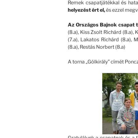
Remek csapatjátékkal és ha
helyezést ért el,
és ezzel megvé
Az Országos Bajnok csapat t
(8.a), Kiss Zsolt Richárd (8.a),
(7.a), Lakatos Richárd (8.a),
(8.a), Restás Norbert (8.a)
A torna „Gólkirály” címét Ponc
Gratulálunk a csapatnak és a