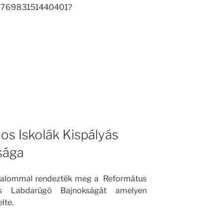
276983151440401?
os Iskolák Kispályás
sága
alkalommal rendezték meg a Református
yás Labdarúgó Bajnokságát amelyen
lte.