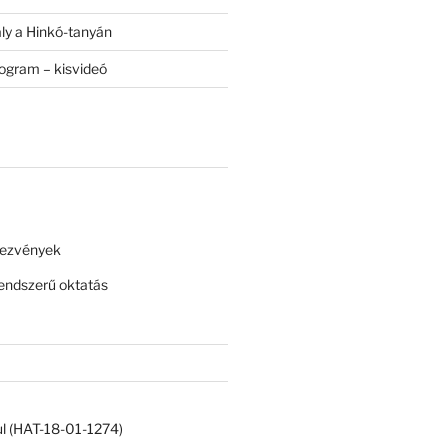
ály a Hinkó-tanyán
rogram – kisvideó
dezvények
ndszerű oktatás
ul (HAT-18-01-1274)