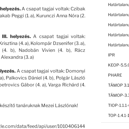
Határtalan
. helyezés.
A csapat tagjai voltak: Czibak
Határtalan
 Jakab Peggi (1. a), Kurunczi Anna Nóra (2.
Határtalan
Határtalan
 III. helyezés.
A csapat tagjai voltak:
Krisztina (4. a), Kolompár Dzsenifer (3. a),
Határtalan
4. b), Nadobán Vivien (4. b), Rácz
IPR
Alexandra (3. a)
KEOP-5.5.
lyezés.
A csapat tagjai voltak: Domonyi
PHARE
a), Palkovics Dániel (4. b), Polgár László
vapetrovics Gábor (4. a), Varga Richárd (4.
TÁMOP 3.1
TÁMOP-3.3
lkészítő tanáruknak Mezei Lászlónak!
TIOP-1.1.
TOP-1.4.1
gle.com/data/feed/api/user/1010406144