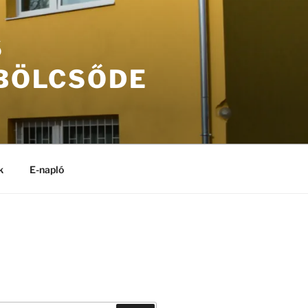
S
 BÖLCSŐDE
k
E-napló