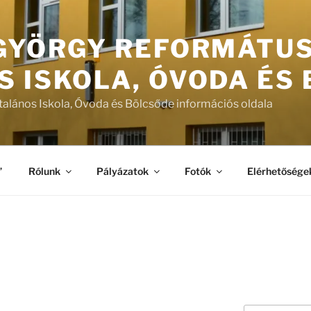
 GYÖRGY REFORMÁTU
S ISKOLA, ÓVODA ÉS
talános Iskola, Óvoda és Bölcsőde információs oldala
”
Rólunk
Pályázatok
Fotók
Elérhetősége