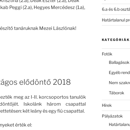
risztina (2.a), Deák Eszter (2.a), Deák
 Jakab Peggi (2.a), Hegyes Mercédesz (1.a),
6.a és 6.b oszt
Határtalanul p
készítő tanáruknak Mezei Lászlónak!
KATEGÓRIÁK
Fotók
Ballagások
Egyéb ren
zágos elődöntő 2018
Nem szakre
Táborok
zték meg az I-II. korcsoportos tanulók
döntőjét. Iskolánk három csapattal
Hírek
tetésen: két leány és egy fiú csapattal.
Pályázatok
Határtalan
yeket érték el: