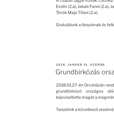
A csapat tagjai voltak: Csonka K
Evelin (2.a), Jakab Fanni (2.a),
Török Maja Tifani (2.a).
Gratulálunk a lányoknak és fel
BEKÜLDVE:
2018. JANUÁR 31. SZERDA
Grundbirkózás ors
2018.01.27-én Orosházán rende
grundbirkózó országos elő
képviseltette magát a megméret
Tanulóink a következő eredmén