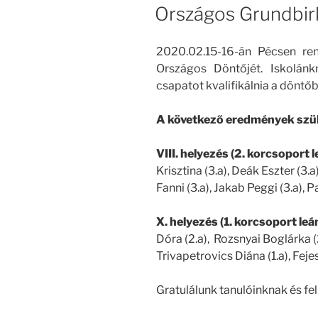
Országos Grundbir
2020.02.15-16-án Pécsen re
Országos Döntőjét. Iskolánk
csapatot kvalifikálnia a döntőb
A következő eredmények szül
VIII. helyezés (2. korcsoport 
Krisztina (3.a), Deák Eszter (3.a)
Fanni (3.a), Jakab Peggi (3.a), 
X. helyezés (1. korcsoport leá
Dóra (2.a), Rozsnyai Boglárka (2
Trivapetrovics Diána (1.a), Feje
Gratulálunk tanulóinknak és fe