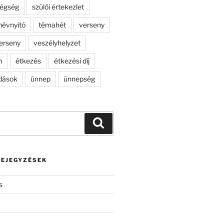
dégség
szülői értekezlet
névnyitó
témahét
verseny
erseny
veszélyhelyzet
m
étkezés
étkezési díj
dások
ünnep
ünnepség
Keresés
BEJEGYZÉSEK
s