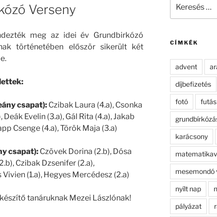
Keresés
kózó Verseny
a
következő
kifejezésre:
ndezték meg az idei év Grundbirkózó
CÍMKÉK
nak történetében először sikerült két
e.
advent
ar
ettek:
díjbefizetés
fotó
futás
leány csapat):
Czibak Laura (4.a), Csonka
, Deák Evelin (3.a), Gál Rita (4.a), Jakab
grundbírkózá
Papp Csenge (4.a), Török Maja (3.a)
karácsony
ny csapat):
Czövek Dorina (2.b), Dósa
matematikav
.b), Czibak Dzsenifer (2.a),
mesemondó 
s Vivien (1.a), Hegyes Mercédesz (2.a)
nyílt nap
n
lkészítő tanáruknak Mezei Lászlónak!
pályázat
r