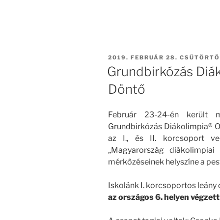
BEKÜLDVE:
2019. FEBRUÁR 28. CSÜTÖRT
Grundbirkózás Diá
Döntő
Február 23-24-én került 
Grundbirkózás Diákolimpia® O
az I., és II. korcsoport v
„Magyarország diákolimpiai
mérkőzéseinek helyszíne a pest
Iskolánk I. korcsoportos leán
az országos 6. helyen végzett