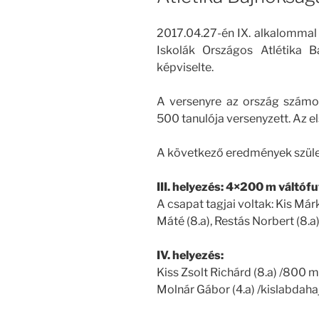
2017.04.27-én IX. alkalommal
Iskolák Országos Atlétika B
képviselte.
A versenyre az ország számos
500 tanulója versenyzett. Az el
A következő eredmények szüle
III. helyezés: 4×200 m váltóf
A csapat tagjai voltak: Kis Márk
Máté (8.a), Restás Norbert (8.a)
IV. helyezés:
Kiss Zsolt Richárd (8.a) /800 m
Molnár Gábor (4.a) /kislabdahaj