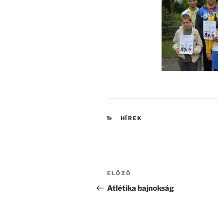
KATEGÓRIÁK
HÍREK
Bejegyzés
Korábbi
ELŐZŐ
navigáció
bejegyzés
Atlétika bajnokság