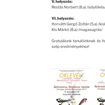
V. helyezés:
Restás Norbert (8.a) /súlylökés
VI. helyezés:
Horváth Gergő Zoltán (5.a) /kis
Kis Márkó (8.a) /magasugrás/
Gratulálunk tanulóinknak és f
szép eredményekhez!