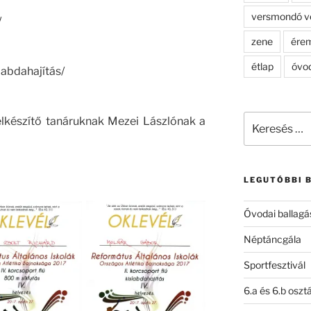
versmondó v
/
zene
ére
étlap
óvo
labdahajítás/
Keresés
elkészítő tanáruknak Mezei Lászlónak a
a
következő
kifejezésre:
LEGUTÓBBI 
Óvodai ballagá
Néptáncgála
Sportfesztivál
6.a és 6.b oszt