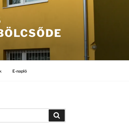
S
 BÖLCSŐDE
k
E-napló
Keresés