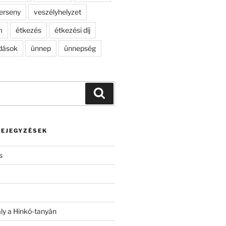
erseny
veszélyhelyzet
m
étkezés
étkezési díj
dások
ünnep
ünnepség
Keresés
BEJEGYZÉSEK
s
ály a Hinkó-tanyán