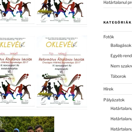
Határtalanul p
KATEGÓRIÁK
Fotók
Ballagások
Egyéb ren
Nem szakre
Táborok
Hírek
Pályázatok
Határtalan
Határtalan
Határtalan