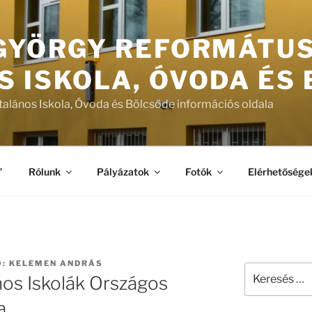
 GYÖRGY REFORMÁTU
S ISKOLA, ÓVODA ÉS
talános Iskola, Óvoda és Bölcsőde információs oldala
”
Rólunk
Pályázatok
Fotók
Elérhetősége
Ő:
KELEMEN ANDRÁS
Keresés
nos Iskolák Országos
a
következő
a