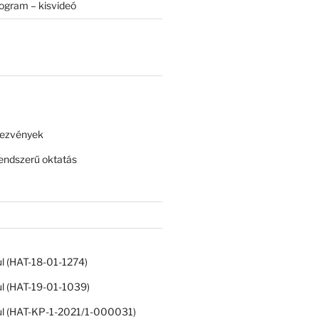
rogram – kisvideó
dezvények
ndszerű oktatás
ul (HAT-18-01-1274)
ul (HAT-19-01-1039)
ul (HAT-KP-1-2021/1-000031)