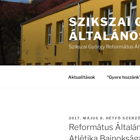
Tartalomhoz
SZIKSZAI
ÁLTALÁNO
Szikszai György Református Ál
Aktualitások
“Gyere hozzánk
BEKÜLDVE:
2017. MÁJUS 8. HÉTFŐ
SZERZ
Református Általá
Atlétika Bajnokság