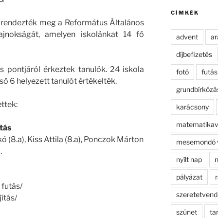
kifejezésre:
CÍMKÉK
 rendezték meg a Református Általános
ajnokságát, amelyen iskolánkat 14 fő
advent
ar
díjbefizetés
 pontjáról érkeztek tanulók. 24 iskola
fotó
futás
ső 6 helyezett tanulót értékelték.
grundbírkózá
ttek:
karácsony
matematikav
utás
ó (8.a), Kiss Attila (8.a), Ponczok Márton
mesemondó 
.
nyílt nap
n
pályázat
r
 futás/
szeretetven
ítás/
szünet
ta