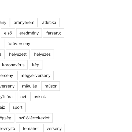
any
aranyérem
atlétika
első
eredmény
farsang
futóverseny
s
helyezett
helyezés
koronavírus
kép
erseny
megyei verseny
verseny
mikulás
műsor
yílt óra
ovi
ovisok
ajz
sport
dégség
szülői értekezlet
névnyitó
témahét
verseny