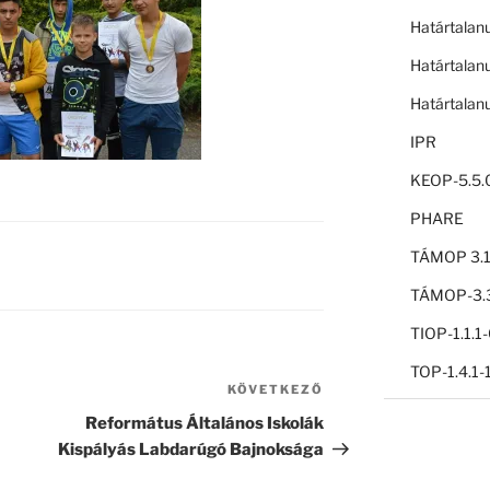
Határtalan
Határtalan
Határtalan
IPR
KEOP-5.5.
PHARE
TÁMOP 3.1
TÁMOP-3.3
TIOP-1.1.
TOP-1.4.1
KÖVETKEZŐ
Következő
bejegyzés
Református Általános Iskolák
Kispályás Labdarúgó Bajnoksága