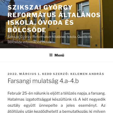
Tartalomhoz
SZIKSZAI GYÖRGY
REFORMÁTUS ÁLTALÁNOS
ISKOLA, ÓVODA ÉS
BÖLCSŐDE
Szikszai György Református Általános Iskola, Óvoda és
Bölcsőde információs oldala
Menü
BEKÜLDVE:
2022. MÁRCIUS 1. KEDD
SZERZŐ:
KELEMEN ANDRÁS
Farsangi mulatság 4.a-4.b
Február 25-én nálunk is eljött a télűzés napja, a farsang.
Hatalmas izgatottsággal készültünk rá. A két negyedik
osztály együtt ünnepelte a jeles eseményt. Az
átöltözés után kezdődhetett a bemutatkozás: ki milyen