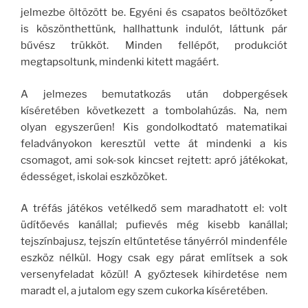
jelmezbe öltözött be. Egyéni és csapatos beöltözőket
is köszönthettünk, hallhattunk indulót, láttunk pár
bűvész trükköt. Minden fellépőt, produkciót
megtapsoltunk, mindenki kitett magáért.
A jelmezes bemutatkozás után dobpergések
kíséretében következett a tombolahúzás. Na, nem
olyan egyszerűen! Kis gondolkodtató matematikai
feladványokon keresztül vette át mindenki a kis
csomagot, ami sok-sok kincset rejtett: apró játékokat,
édességet, iskolai eszközöket.
A tréfás játékos vetélkedő sem maradhatott el: volt
üdítőevés kanállal; pufievés még kisebb kanállal;
tejszínbajusz, tejszín eltűntetése tányérról mindenféle
eszköz nélkül. Hogy csak egy párat említsek a sok
versenyfeladat közül! A győztesek kihirdetése nem
maradt el, a jutalom egy szem cukorka kíséretében.