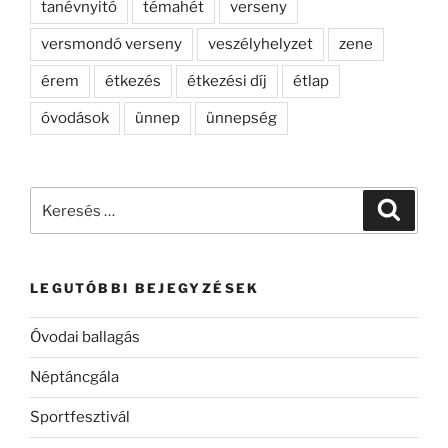
tanévnyitó
témahét
verseny
versmondó verseny
veszélyhelyzet
zene
érem
étkezés
étkezési díj
étlap
óvodások
ünnep
ünnepség
Keresés
Keresé
a
következő
kifejezésre:
LEGUTÓBBI BEJEGYZÉSEK
Óvodai ballagás
Néptáncgála
Sportfesztivál