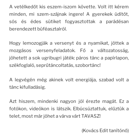
A vetélkedőt kis eszem-iszom követte. Volt itt kérem
minden, mi szem-szájnak ingere! A gyerekek üdítőt,
sós és édes sütiket fogyasztottak a parádésan
berendezett büféasztalról.
Hogy lemozogják a versenyt és a nyamikat, jöttek a
mozgásos versenyfeladatok. Fő a változatosság,
jöhetett a sok ugribugri játék: páros tánc a papírlapon,
székfoglaló, seprűtáncoltatás, szobortánc!
A legvégén még akinek volt energiája, szabad volt a
tánc kifulladásig.
Azt hiszem, mindenki nagyon jól érezte magát. Ez a
fotókon, videókon is látszik. Elbúcsúztattuk, elűztük a
telet, most már jöhet a várva várt TAVASZ!
(Kovács Edit tanítónő)