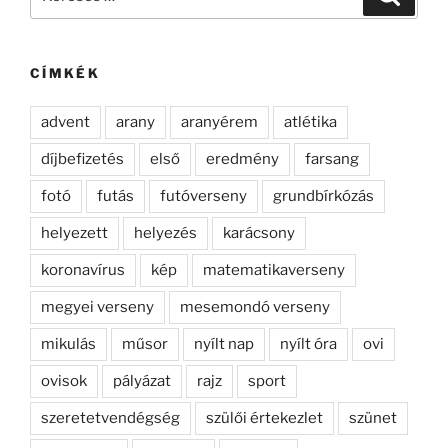
a
következő
kifejezésre:
CÍMKÉK
advent
arany
aranyérem
atlétika
díjbefizetés
első
eredmény
farsang
fotó
futás
futóverseny
grundbírkózás
helyezett
helyezés
karácsony
koronavírus
kép
matematikaverseny
megyei verseny
mesemondó verseny
mikulás
műsor
nyílt nap
nyílt óra
ovi
ovisok
pályázat
rajz
sport
szeretetvendégség
szülői értekezlet
szünet