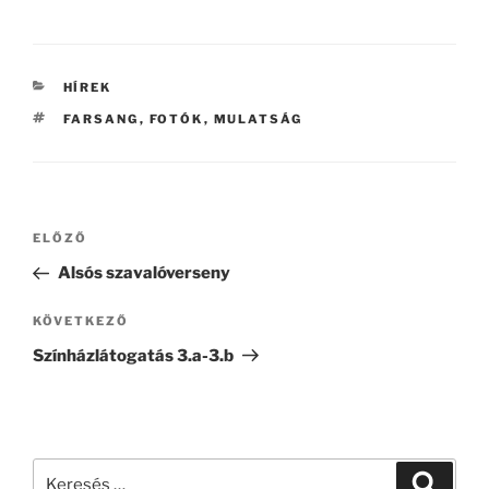
KATEGÓRIÁK
HÍREK
CÍMKÉK
FARSANG
,
FOTÓK
,
MULATSÁG
Bejegyzés
Korábbi
ELŐZŐ
navigáció
bejegyzés
Alsós szavalóverseny
Következő
KÖVETKEZŐ
bejegyzés
Színházlátogatás 3.a-3.b
Keresés
Keresé