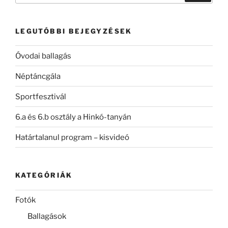
következő
kifejezésre:
LEGUTÓBBI BEJEGYZÉSEK
Óvodai ballagás
Néptáncgála
Sportfesztivál
6.a és 6.b osztály a Hinkó-tanyán
Határtalanul program – kisvideó
KATEGÓRIÁK
Fotók
Ballagások