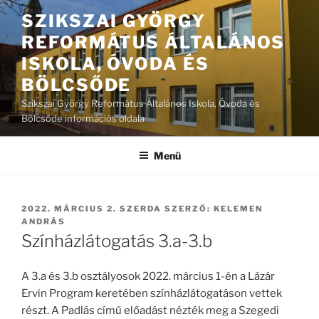
Tartalomhoz
SZIKSZAI GYÖRGY
REFORMÁTUS ÁLTALÁNOS
ISKOLA, ÓVODA ÉS
BÖLCSŐDE
Szikszai György Református Általános Iskola, Óvoda és
Bölcsőde információs oldala
Menü
BEKÜLDVE:
2022. MÁRCIUS 2. SZERDA
SZERZŐ:
KELEMEN
ANDRÁS
Színházlátogatás 3.a-3.b
A 3.a és 3.b osztályosok 2022. március 1-én a Lázár
Ervin Program keretében színházlátogatáson vettek
részt. A Padlás című előadást nézték meg a Szegedi