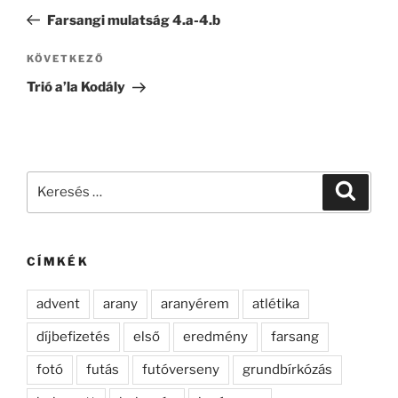
navigáció
bejegyzés
Farsangi mulatság 4.a-4.b
Következő
KÖVETKEZŐ
bejegyzés
Trió a’la Kodály
Keresés
Keresé
a
következő
kifejezésre:
CÍMKÉK
advent
arany
aranyérem
atlétika
díjbefizetés
első
eredmény
farsang
fotó
futás
futóverseny
grundbírkózás