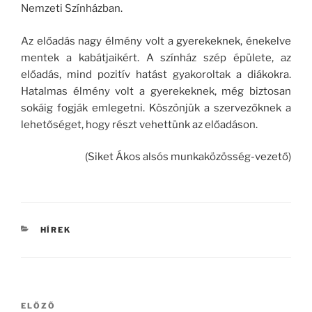
Nemzeti Színházban.
Az előadás nagy élmény volt a gyerekeknek, énekelve
mentek a kabátjaikért. A színház szép épülete, az
előadás, mind pozitív hatást gyakoroltak a diákokra.
Hatalmas élmény volt a gyerekeknek, még biztosan
sokáig fogják emlegetni. Köszönjük a szervezőknek a
lehetőséget, hogy részt vehettünk az előadáson.
(Siket Ákos alsós munkaközösség-vezető)
KATEGÓRIÁK
HÍREK
Bejegyzés
Korábbi
ELŐZŐ