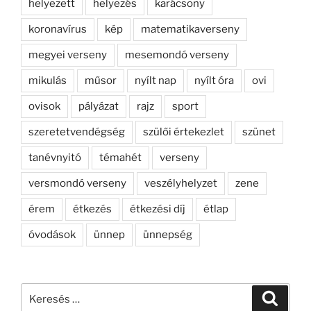
helyezett
helyezés
karácsony
koronavírus
kép
matematikaverseny
megyei verseny
mesemondó verseny
mikulás
műsor
nyílt nap
nyílt óra
ovi
ovisok
pályázat
rajz
sport
szeretetvendégség
szülői értekezlet
szünet
tanévnyitó
témahét
verseny
versmondó verseny
veszélyhelyzet
zene
érem
étkezés
étkezési díj
étlap
óvodások
ünnep
ünnepség
Keresés
Keresé
a