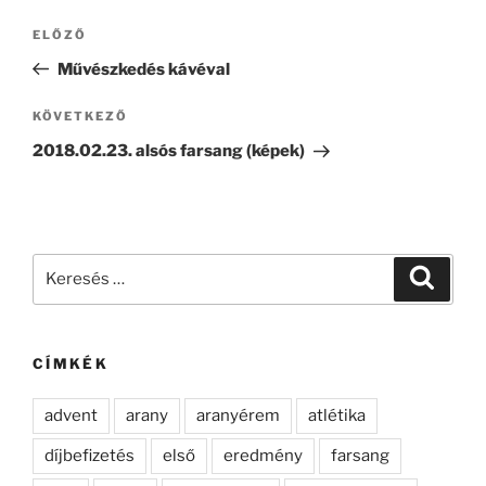
Bejegyzés
Korábbi
ELŐZŐ
navigáció
bejegyzés
Művészkedés kávéval
Következő
KÖVETKEZŐ
bejegyzés
2018.02.23. alsós farsang (képek)
Keresés
Keresé
a
következő
kifejezésre:
CÍMKÉK
advent
arany
aranyérem
atlétika
díjbefizetés
első
eredmény
farsang