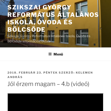
Tartalomhoz
SZIKSZAI GYÖRGY
REFORMÁTUS ÁLTALÁNOS
ISKOLA, ÓVODA ÉS
BÖLCSŐDE
Szikszai György Református Általános Iskola, Óvoda és
Bölcsőde információs oldala
Menü
BEKÜLDVE:
2018. FEBRUÁR 23. PÉNTEK
SZERZŐ:
KELEMEN
ANDRÁS
Jól érzem magam – 4.b (videó)