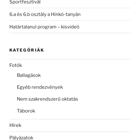
Sportfesztivál
6.a és 6.b osztály a Hinkó-tanyán
Határtalanul program – kisvideó
KATEGÓRIÁK
Fotók
Ballagások
Egyéb rendezvények
Nem szakrendszerű oktatás
Táborok
Hírek
Pályázatok