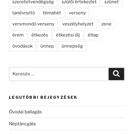
szeretetvendégség
szülői értekezlet
szünet
tanévnyitó
témahét
verseny
versmondó verseny
veszélyhelyzet
zene
érem
étkezés
étkezési díj
étlap
óvodások
ünnep
ünnepség
Keresés
Keresé
a
következő
kifejezésre:
LEGUTÓBBI BEJEGYZÉSEK
Óvodai ballagás
Néptáncgála