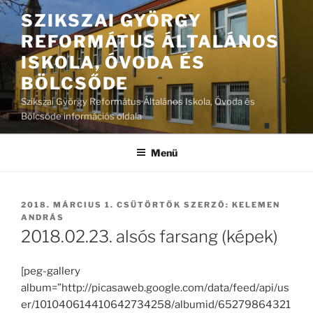
Tartalomhoz
SZIKSZAI GYÖRGY
REFORMÁTUS ÁLTALÁNOS
ISKOLA, ÓVODA ÉS
BÖLCSŐDE
Szikszai György Református Általános Iskola, Óvoda és
Bölcsőde információs oldala
Menü
BEKÜLDVE:
2018. MÁRCIUS 1. CSÜTÖRTÖK
SZERZŐ:
KELEMEN
ANDRÁS
2018.02.23. alsós farsang (képek)
[peg-gallery
album=”http://picasaweb.google.com/data/feed/api/us
er/101040614410642734258/albumid/65279864321