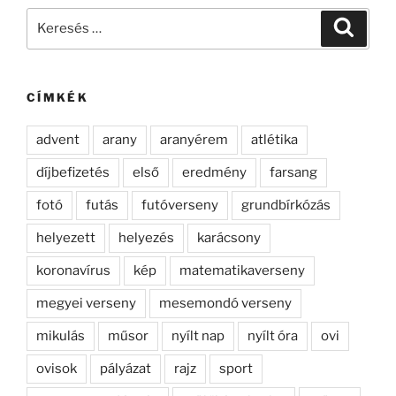
Keresés
Keresé
a
következő
kifejezésre:
CÍMKÉK
advent
arany
aranyérem
atlétika
díjbefizetés
első
eredmény
farsang
fotó
futás
futóverseny
grundbírkózás
helyezett
helyezés
karácsony
koronavírus
kép
matematikaverseny
megyei verseny
mesemondó verseny
mikulás
műsor
nyílt nap
nyílt óra
ovi
ovisok
pályázat
rajz
sport