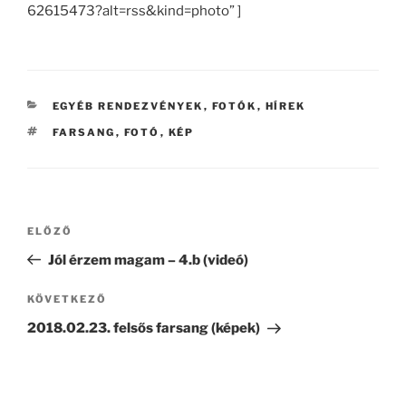
62615473?alt=rss&kind=photo” ]
KATEGÓRIÁK
EGYÉB RENDEZVÉNYEK
,
FOTÓK
,
HÍREK
CÍMKÉK
FARSANG
,
FOTÓ
,
KÉP
Bejegyzés
Korábbi
ELŐZŐ
navigáció
bejegyzés
Jól érzem magam – 4.b (videó)
Következő
KÖVETKEZŐ
bejegyzés
2018.02.23. felsős farsang (képek)