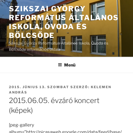
Tartalomhoz
SZIKSZAI GYÖRGY
REFORMÁTUS ÁLTALÁNOS
ISKOLA, ÓVODA ÉS
BÖLCSŐDE
Szikszai György Református Általános Iskola, Óvoda és
Bölcsőde információs oldala
Menü
BEKÜLDVE:
2015. JÚNIUS 13. SZOMBAT
SZERZŐ:
KELEMEN
ANDRÁS
2015.06.05. évzáró koncert
(képek)
[peg-gallery
album=”http://picasaweb.google.com/data/feed/base/