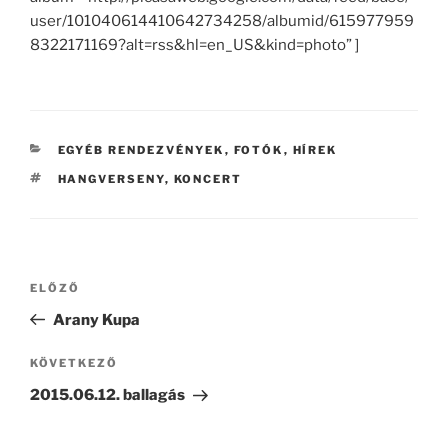
user/101040614410642734258/albumid/615977959
8322171169?alt=rss&hl=en_US&kind=photo” ]
KATEGÓRIÁK
EGYÉB RENDEZVÉNYEK
,
FOTÓK
,
HÍREK
CÍMKÉK
HANGVERSENY
,
KONCERT
Bejegyzés
Korábbi
ELŐZŐ
navigáció
bejegyzés
Arany Kupa
Következő
KÖVETKEZŐ
bejegyzés
2015.06.12. ballagás