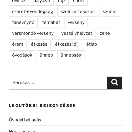
ovisok
pályázat
rajz
sport
szeretetvendégség
szülői értekezlet
szünet
tanévnyitó
témahét
verseny
versmondó verseny
veszélyhelyzet
zene
érem
étkezés
étkezési díj
étlap
óvodások
ünnep
ünnepség
Keresés
Keresé
a
következő
kifejezésre:
LEGUTÓBBI BEJEGYZÉSEK
Óvodai ballagás
Néptáncgála