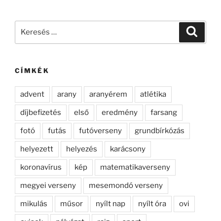
Keresés
Keresé
a
következő
kifejezésre:
CÍMKÉK
advent
arany
aranyérem
atlétika
díjbefizetés
első
eredmény
farsang
fotó
futás
futóverseny
grundbírkózás
helyezett
helyezés
karácsony
koronavírus
kép
matematikaverseny
megyei verseny
mesemondó verseny
mikulás
műsor
nyílt nap
nyílt óra
ovi