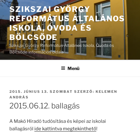
Tartalomhoz
SZIKSZAI GYÖRGY
REFORMÁTUS ÁLTALÁNOS
ISKOLA, ÓVODA ÉS
BÖLCSŐDE
Szikszai György Református Általános Iskola, Óvoda és
Bölcsőde információs oldala
Menü
BEKÜLDVE:
2015. JÚNIUS 13. SZOMBAT
SZERZŐ:
KELEMEN
ANDRÁS
2015.06.12. ballagás
A Makó Híradó tudósítása és képei az iskolai
ballagásról
ide kattintva megtekinthető
!