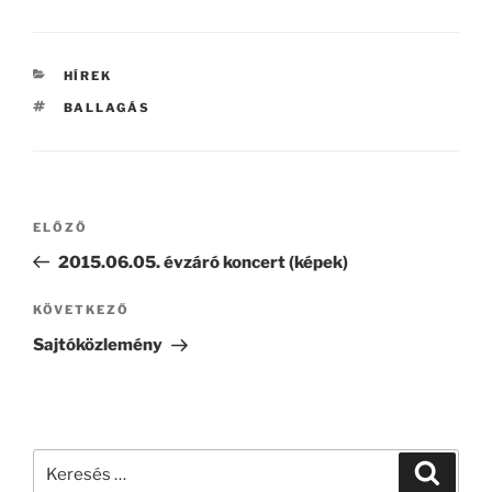
KATEGÓRIÁK
HÍREK
CÍMKÉK
BALLAGÁS
Bejegyzés
Korábbi
ELŐZŐ
navigáció
bejegyzés
2015.06.05. évzáró koncert (képek)
Következő
KÖVETKEZŐ
bejegyzés
Sajtóközlemény
Keresés
Keresé
a