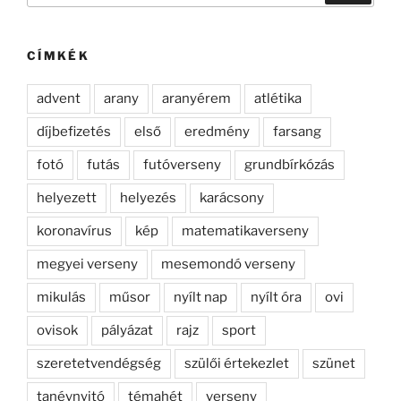
következő
kifejezésre:
CÍMKÉK
advent
arany
aranyérem
atlétika
díjbefizetés
első
eredmény
farsang
fotó
futás
futóverseny
grundbírkózás
helyezett
helyezés
karácsony
koronavírus
kép
matematikaverseny
megyei verseny
mesemondó verseny
mikulás
műsor
nyílt nap
nyílt óra
ovi
ovisok
pályázat
rajz
sport
szeretetvendégség
szülői értekezlet
szünet
tanévnyitó
témahét
verseny