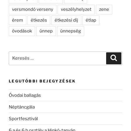
versmondó verseny
veszélyhelyzet
zene
érem
étkezés
étkezési díj
étlap
óvodások
ünnep
ünnepség
Keresés
Keresé
a
következő
kifejezésre:
LEGUTÓBBI BEJEGYZÉSEK
Óvodai ballagás
Néptáncgála
Sportfesztivál
6.a és 6.b osztály a Hinkó-tanyán