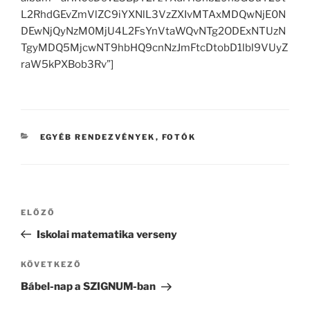
L2RhdGEvZmVlZC9iYXNlL3VzZXIvMTAxMDQwNjE0N
DEwNjQyNzM0MjU4L2FsYnVtaWQvNTg2ODExNTUzN
TgyMDQ5MjcwNT9hbHQ9cnNzJmFtcDtobD1lbl9VUyZ
raW5kPXBob3Rv”]
KATEGÓRIÁK
EGYÉB RENDEZVÉNYEK
,
FOTÓK
Bejegyzés
Korábbi
ELŐZŐ
navigáció
bejegyzés
Iskolai matematika verseny
Következő
KÖVETKEZŐ
bejegyzés
Bábel-nap a SZIGNUM-ban