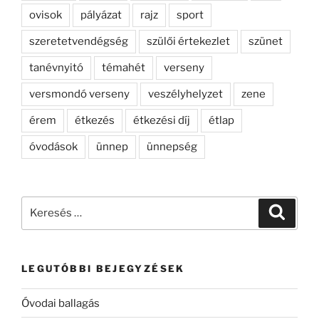
ovisok
pályázat
rajz
sport
szeretetvendégség
szülői értekezlet
szünet
tanévnyitó
témahét
verseny
versmondó verseny
veszélyhelyzet
zene
érem
étkezés
étkezési díj
étlap
óvodások
ünnep
ünnepség
Keresés
Keresé
a
következő
kifejezésre:
LEGUTÓBBI BEJEGYZÉSEK
Óvodai ballagás