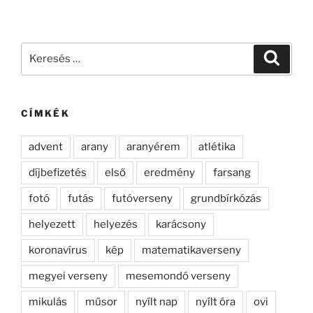
Keresés
Keresé
a
következő
kifejezésre:
CÍMKÉK
advent
arany
aranyérem
atlétika
díjbefizetés
első
eredmény
farsang
fotó
futás
futóverseny
grundbírkózás
helyezett
helyezés
karácsony
koronavírus
kép
matematikaverseny
megyei verseny
mesemondó verseny
mikulás
műsor
nyílt nap
nyílt óra
ovi