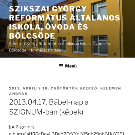
Tartalomhoz
SZIKSZAI GYÖRGY
REFORMÁTUS ÁLTALÁNOS
ISKOLA, ÓVODA ÉS
BÖLCSŐDE
Szikszai György Református Általános Iskola, Óvoda és
Bölcsőde információs oldala
Menü
BEKÜLDVE:
2013. ÁPRILIS 18. CSÜTÖRTÖK
SZERZŐ:
KELEMEN
ANDRÁS
2013.04.17. Bábel-nap a
SZIGNUM-ban (képek)
[pe2-gallery
album=”aHR0cDovL3BpY2FzYXdlYi5nb29nbGUuY29t