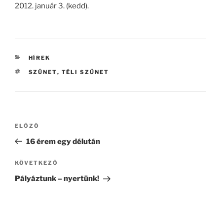
2012. január 3. (kedd).
KATEGÓRIÁK
HÍREK
CÍMKÉK
SZÜNET
,
TÉLI SZÜNET
Bejegyzés
Korábbi
ELŐZŐ
navigáció
bejegyzés
16 érem egy délután
Következő
KÖVETKEZŐ
bejegyzés
Pályáztunk – nyertünk!