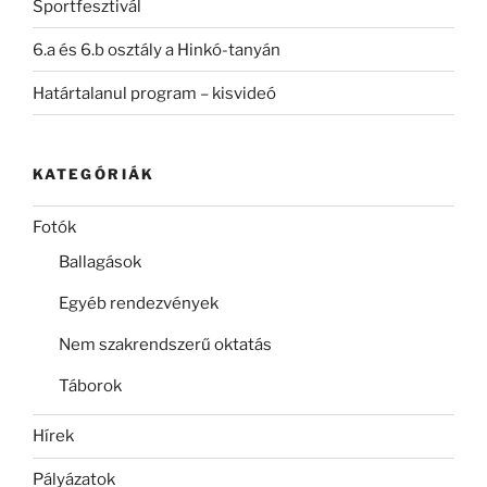
Sportfesztivál
6.a és 6.b osztály a Hinkó-tanyán
Határtalanul program – kisvideó
KATEGÓRIÁK
Fotók
Ballagások
Egyéb rendezvények
Nem szakrendszerű oktatás
Táborok
Hírek
Pályázatok