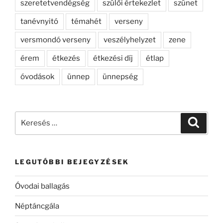
szeretetvendégség
szülői értekezlet
szünet
tanévnyitó
témahét
verseny
versmondó verseny
veszélyhelyzet
zene
érem
étkezés
étkezési díj
étlap
óvodások
ünnep
ünnepség
Keresés
Keresé
a
következő
kifejezésre:
LEGUTÓBBI BEJEGYZÉSEK
Óvodai ballagás
Néptáncgála