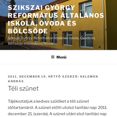
Tartalomhoz
SZIKSZAI GYÖRGY
REFORMÁTUS ÁLTALÁNOS
ISKOLA, ÓVODA ÉS
BÖLCSŐDE
Szikszai György Református Általános Iskola, Óvoda és
Bölcsőde információs oldala
Menü
BEKÜLDVE:
2011. DECEMBER 19. HÉTFŐ
SZERZŐ:
KELEMEN
ANDRÁS
Téli szünet
Tájékoztatjuk a kedves szülőket a téli szünet
időtartamáról. A szünet előtti utolsó tanítási nap: 2011.
december 21. (szerda). A szünet utáni első tanítási nap