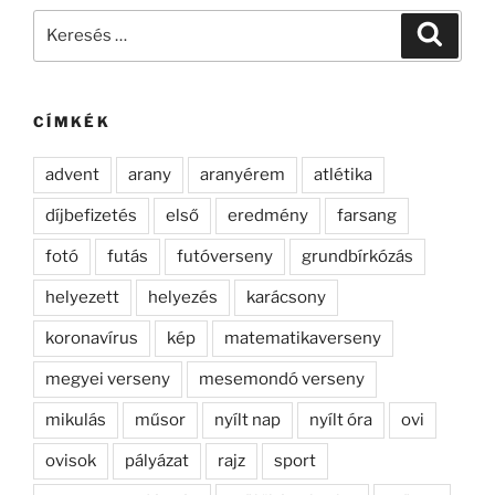
Keresés
Keresé
a
következő
kifejezésre:
CÍMKÉK
advent
arany
aranyérem
atlétika
díjbefizetés
első
eredmény
farsang
fotó
futás
futóverseny
grundbírkózás
helyezett
helyezés
karácsony
koronavírus
kép
matematikaverseny
megyei verseny
mesemondó verseny
mikulás
műsor
nyílt nap
nyílt óra
ovi
ovisok
pályázat
rajz
sport