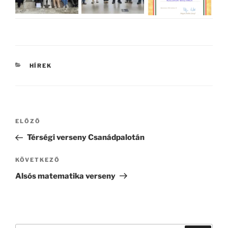
KATEGÓRIÁK
HÍREK
Bejegyzés
Korábbi
ELŐZŐ
navigáció
bejegyzés
Térségi verseny Csanádpalotán
Következő
KÖVETKEZŐ
bejegyzés
Alsós matematika verseny