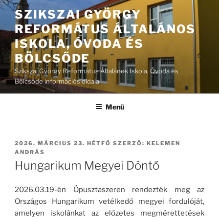
Tartalomhoz
SZIKSZAI GYÖRGY
REFORMÁTUS ÁLTALÁNOS
ISKOLA, ÓVODA ÉS
BÖLCSŐDE
Szikszai György Református Általános Iskola, Óvoda és
Bölcsőde információs oldala
Menü
BEKÜLDVE:
2026. MÁRCIUS 23. HÉTFŐ
SZERZŐ:
KELEMEN
ANDRÁS
Hungarikum Megyei Döntő
2026.03.19-én Ópusztaszeren rendezték meg az
Országos Hungarikum vetélkedő megyei fordulóját,
amelyen iskolánkat az előzetes megmérettetések