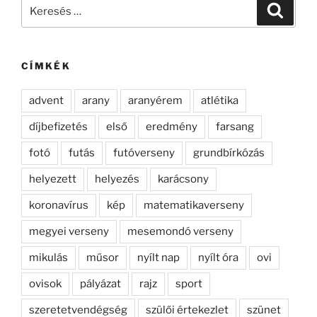
Keresés
Keresé
a
következő
kifejezésre:
CÍMKÉK
advent
arany
aranyérem
atlétika
díjbefizetés
első
eredmény
farsang
fotó
futás
futóverseny
grundbírkózás
helyezett
helyezés
karácsony
koronavírus
kép
matematikaverseny
megyei verseny
mesemondó verseny
mikulás
műsor
nyílt nap
nyílt óra
ovi
ovisok
pályázat
rajz
sport
szeretetvendégség
szülői értekezlet
szünet