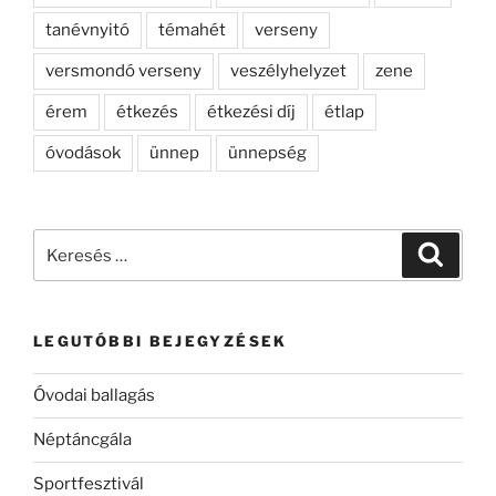
tanévnyitó
témahét
verseny
versmondó verseny
veszélyhelyzet
zene
érem
étkezés
étkezési díj
étlap
óvodások
ünnep
ünnepség
Keresés
Keresé
a
következő
kifejezésre:
LEGUTÓBBI BEJEGYZÉSEK
Óvodai ballagás
Néptáncgála
Sportfesztivál