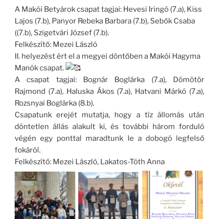
A Makói Betyárok csapat tagjai: Hevesi Iringó (7.a), Kiss
Lajos (7.b), Panyor Rebeka Barbara (7.b), Sebők Csaba
((7.b), Szigetvári József (7.b).
Felkészítő: Mezei László
II. helyezést ért el a megyei döntőben a Makói Hagyma
Manók csapat.
A csapat tagjai: Bognár Boglárka (7.a), Dömötör
Rajmond (7.a), Haluska Ákos (7.a), Hatvani Márkó (7.a),
Rozsnyai Boglárka (8.b).
Csapatunk erejét mutatja, hogy a tíz állomás után
döntetlen állás alakult ki, és további három forduló
végén egy ponttal maradtunk le a dobogó legfelső
fokáról.
Felkészítő: Mezei László, Lakatos-Tóth Anna