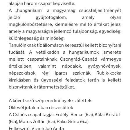
alapján három csapat képviselte.
A „hungarikum” a magyarság csúcsteljesítményét
jelölő gyűjtőfogalom, amely olyan
megkülönböztetésre, kiemelésre méltó értéket jelez,
amely a magyarságra jellemző tulajdonság, egyediség,
különlegesség és minőség.
Tanulóinknak tíz állomáson keresztül kellett bizonyítani
tudását. A vetélkedőn a hungarikumok ismerete
mellett csapatainknak Csongrád-Csanád vármegye
értékeiben, valamint népdalok, gyógynövények,
népszokások, régi iparos szakmák, Rubik-kocka
kirakásban és ügyességi feladatok terén is kellett
bizonyítaniuk rátermettségüket.
A következő szép eredmények születtek:
Oklevél jutalomban részesültek
A Csípős csapat tagjai: Erdélyi Bence (6.a), Kálai Kristóf
(6.a), Matos Zoltán (6.a), Paku Gréta (6.a).
Felkészítő: Viziné Joó Anita