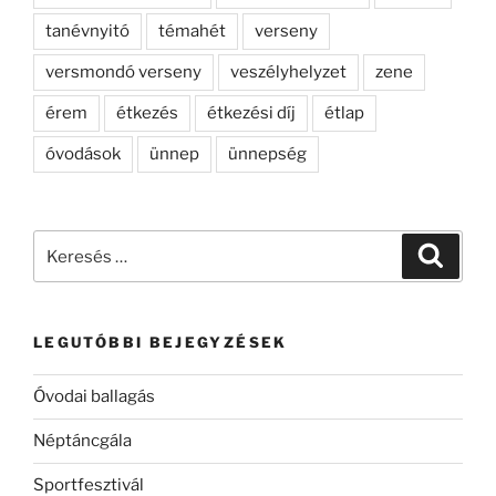
tanévnyitó
témahét
verseny
versmondó verseny
veszélyhelyzet
zene
érem
étkezés
étkezési díj
étlap
óvodások
ünnep
ünnepség
Keresés
Keresé
a
következő
kifejezésre:
LEGUTÓBBI BEJEGYZÉSEK
Óvodai ballagás
Néptáncgála
Sportfesztivál