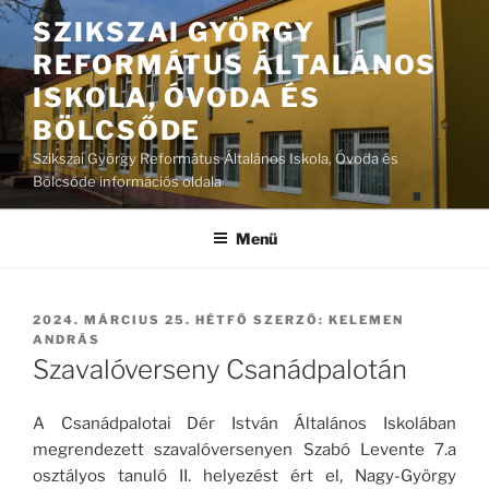
Tartalomhoz
SZIKSZAI GYÖRGY
REFORMÁTUS ÁLTALÁNOS
ISKOLA, ÓVODA ÉS
BÖLCSŐDE
Szikszai György Református Általános Iskola, Óvoda és
Bölcsőde információs oldala
Menü
BEKÜLDVE:
2024. MÁRCIUS 25. HÉTFŐ
SZERZŐ:
KELEMEN
ANDRÁS
Szavalóverseny Csanádpalotán
A Csanádpalotai Dér István Általános Iskolában
megrendezett szavalóversenyen Szabó Levente 7.a
osztályos tanuló II. helyezést ért el, Nagy-György