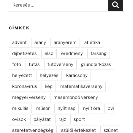
Keresés
Keresé
a
következő
kifejezésre:
CÍMKÉK
advent
arany
aranyérem
atlétika
díjbefizetés
első
eredmény
farsang
fotó
futás
futóverseny
grundbírkózás
helyezett
helyezés
karácsony
koronavírus
kép
matematikaverseny
megyei verseny
mesemondó verseny
mikulás
műsor
nyílt nap
nyílt óra
ovi
ovisok
pályázat
rajz
sport
szeretetvendégség
szülői értekezlet
szünet