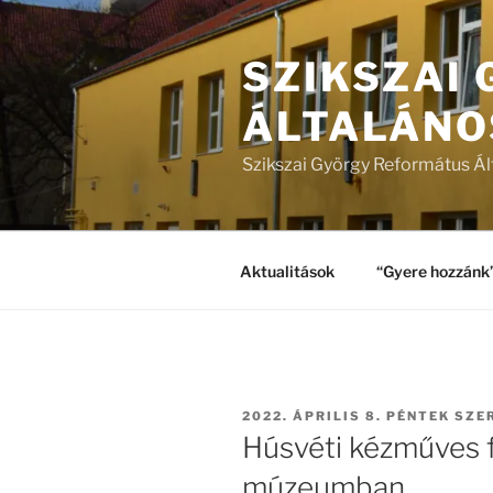
Tartalomhoz
SZIKSZAI
ÁLTALÁNO
Szikszai György Református Ál
Aktualitások
“Gyere hozzánk
BEKÜLDVE:
2022. ÁPRILIS 8. PÉNTEK
SZE
Húsvéti kézműves f
múzeumban