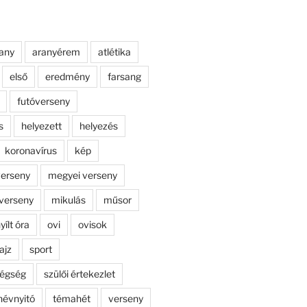
any
aranyérem
atlétika
első
eredmény
farsang
futóverseny
s
helyezett
helyezés
koronavírus
kép
erseny
megyei verseny
verseny
mikulás
műsor
yílt óra
ovi
ovisok
ajz
sport
dégség
szülői értekezlet
névnyitó
témahét
verseny