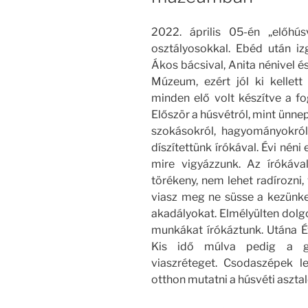
2022. április 05-én „előhú
osztályosokkal. Ebéd után iz
Ákos bácsival, Anita nénivel és
Múzeum, ezért jól ki kellet
minden elő volt készítve a f
Először a húsvétról, mint ünne
szokásokról, hagyományokról.
díszítettünk írókával. Évi nén
mire vigyázzunk. Az írókáv
törékeny, nem lehet radírozni, 
viasz meg ne süsse a kezünke
akadályokat. Elmélyülten dol
munkákat írókáztunk. Utána Év
Kis idő múlva pedig a gye
viaszréteget. Csodaszépek 
otthon mutatni a húsvéti asztal