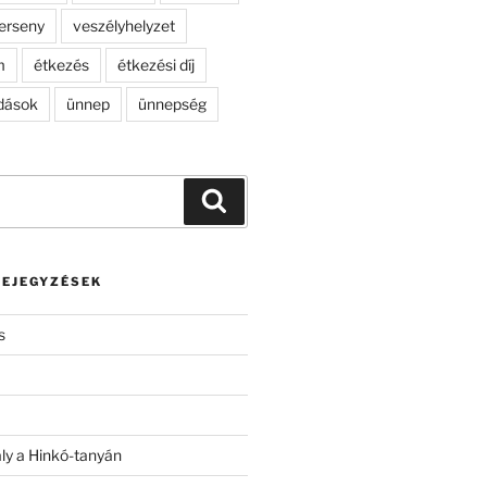
erseny
veszélyhelyzet
m
étkezés
étkezési díj
dások
ünnep
ünnepség
Keresés
BEJEGYZÉSEK
s
ály a Hinkó-tanyán