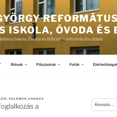
 GYÖRGY REFORMÁTU
S ISKOLA, ÓVODA ÉS
talános Iskola, Óvoda és Bölcsőde információs oldala
”
Rólunk
Pályázatok
Fotók
Elérhetősége
RZŐ:
KELEMEN ANDRÁS
Keresés
oglalkozás a
a
következő