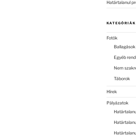
Határtalanul p
KATEGÓRIÁK
Fotók
Ballagások
Egyéb ren
Nem szakre
Táborok
Hírek
Pályázatok
Határtalan
Határtalan
Határtalan