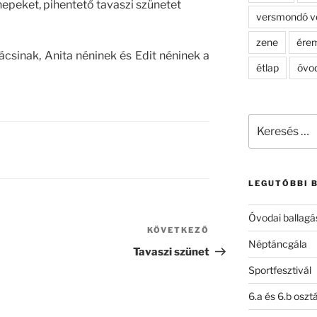
epeket, pihentető tavaszi szünetet
versmondó v
zene
ére
csinak, Anita néninek és Edit néninek a
étlap
óvo
Keresés
a
következő
kifejezésre:
LEGUTÓBBI 
Óvodai ballagá
KÖVETKEZŐ
Következő
Néptáncgála
bejegyzés
Tavaszi szünet
Sportfesztivál
6.a és 6.b oszt