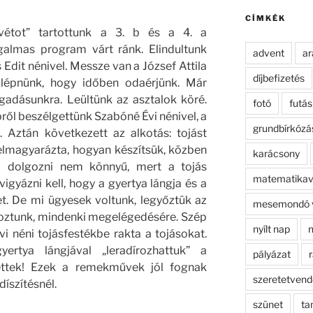
kifejezésre:
CÍMKÉK
svétot” tartottunk a 3. b és a 4. a
galmas program várt ránk. Elindultunk
advent
ar
 Edit nénivel. Messze van a József Attila
díjbefizetés
t lépnünk, hogy időben odaérjünk. Már
ogadásunkra.
Leültünk az asztalok köré.
fotó
futás
pről beszélgettünk Szabóné Évi nénivel, a
grundbírkózá
 Aztán következett az alkotás: tojást
i elmagyarázta, hogyan készítsük, közben
karácsony
al dolgozni nem könnyű, mert a tojás
matematikav
vigyázni kell, hogy a gyertya lángja és a
t. De mi ügyesek voltunk, legyőztük az
mesemondó 
goztunk, mindenki megelégedésére. Szép
nyílt nap
n
i néni tojásfestékbe rakta a tojásokat.
rtya lángjával „leradírozhattuk” a
pályázat
r
lettek! Ezek a remekművek jól fognak
szeretetven
díszítésnél.
szünet
ta