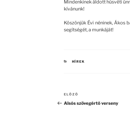
Mindenkinek áldott húsvéti ünn
kívánunk!
Köszönjük Évi néninek, Ákos bá
segítségét, a munkáját!
KATEGÓRIÁK
HÍREK
Bejegyzés
Korábbi
ELŐZŐ
navigáció
bejegyzés
Alsós szövegértő verseny