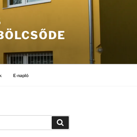
S
 BÖLCSŐDE
k
E-napló
Keresés