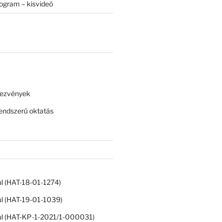
rogram – kisvideó
dezvények
ndszerű oktatás
ul (HAT-18-01-1274)
ul (HAT-19-01-1039)
ul (HAT-KP-1-2021/1-000031)