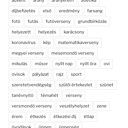
advent
arany
aranyérem
atlétika
díjbefizetés
első
eredmény
farsang
fotó
futás
futóverseny
grundbírkózás
helyezett
helyezés
karácsony
koronavírus
kép
matematikaverseny
megyei verseny
mesemondó verseny
mikulás
műsor
nyílt nap
nyílt óra
ovi
ovisok
pályázat
rajz
sport
szeretetvendégség
szülői értekezlet
szünet
tanévnyitó
témahét
verseny
versmondó verseny
veszélyhelyzet
zene
érem
étkezés
étkezési díj
étlap
óvodások
ünnep
ünnepség