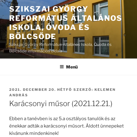
Tartalomhoz
SZIKSZAI GYÖRGY
REFORMÁTUS ÁLTALÁNOS
ISKOLA, ÓVODA ÉS
BÖLCSŐDE
Szikszai György Református Általános Iskola, Óvoda és
Bölcsőde információs oldala
Menü
BEKÜLDVE:
2021. DECEMBER 20. HÉTFŐ
SZERZŐ:
KELEMEN
ANDRÁS
Karácsonyi műsor (2021.12.21.)
Ebben a tanévben is az 5.a osztályos tanulók és az
énekkar adták a karácsonyi műsort. Áldott ünnepeket
kívánunk mindenkinek!