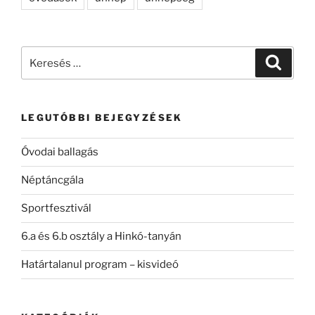
Keresés
Keresé
a
következő
kifejezésre:
LEGUTÓBBI BEJEGYZÉSEK
Óvodai ballagás
Néptáncgála
Sportfesztivál
6.a és 6.b osztály a Hinkó-tanyán
Határtalanul program – kisvideó