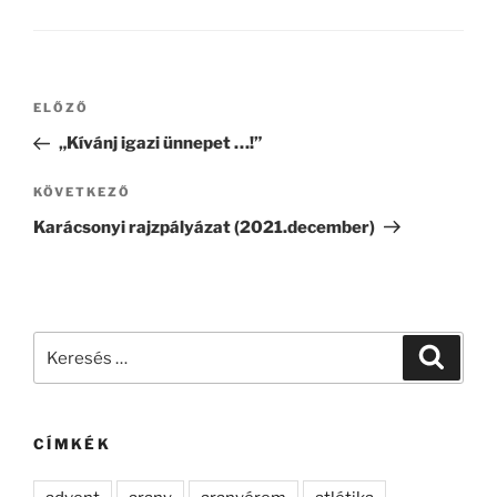
Bejegyzés
Korábbi
ELŐZŐ
navigáció
bejegyzés
„Kívánj igazi ünnepet …!”
Következő
KÖVETKEZŐ
bejegyzés
Karácsonyi rajzpályázat (2021.december)
Keresés
Keresé
a
következő
kifejezésre:
CÍMKÉK