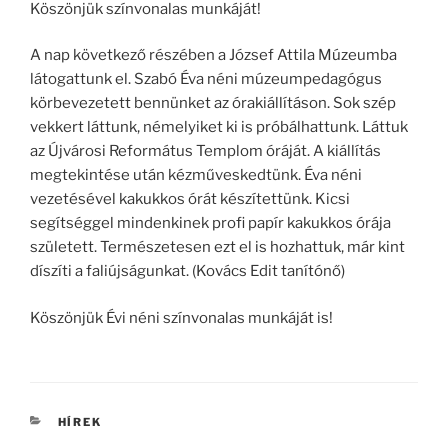
Köszönjük színvonalas munkáját!
A nap következő részében a József Attila Múzeumba
látogattunk el. Szabó Éva néni múzeumpedagógus
körbevezetett bennünket az órakiállításon. Sok szép
vekkert láttunk, némelyiket ki is próbálhattunk. Láttuk
az Újvárosi Református Templom óráját. A kiállítás
megtekintése után kézműveskedtünk. Éva néni
vezetésével kakukkos órát készítettünk. Kicsi
segítséggel mindenkinek profi papír kakukkos órája
született. Természetesen ezt el is hozhattuk, már kint
díszíti a faliújságunkat. (Kovács Edit tanítónő)
Köszönjük Évi néni színvonalas munkáját is!
KATEGÓRIÁK
HÍREK