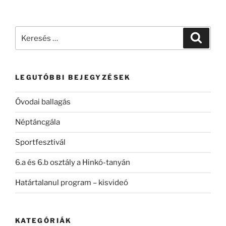
Keresés
Keresé
a
következő
kifejezésre:
LEGUTÓBBI BEJEGYZÉSEK
Óvodai ballagás
Néptáncgála
Sportfesztivál
6.a és 6.b osztály a Hinkó-tanyán
Határtalanul program – kisvideó
KATEGÓRIÁK