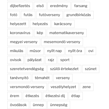
díjbefizetés
első
eredmény
farsang
fotó
futás
futóverseny
grundbírkózás
helyezett
helyezés
karácsony
koronavírus
kép
matematikaverseny
megyei verseny
mesemondó verseny
mikulás
műsor
nyílt nap
nyílt óra
ovi
ovisok
pályázat
rajz
sport
szeretetvendégség
szülői értekezlet
szünet
tanévnyitó
témahét
verseny
versmondó verseny
veszélyhelyzet
zene
érem
étkezés
étkezési díj
étlap
óvodások
ünnep
ünnepség