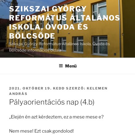
Tartalomhoz
SZIKSZAI GYÖRGY
REFORMÁTUS ÁLTALÁNOS
ISKOLA, ÓVODA ÉS
BÖLCSŐDE
Szikszai György Református Általános Iskola, Óvoda és
Bölcsőde információs oldala
Menü
BEKÜLDVE:
2021. OKTÓBER 19. KEDD
SZERZŐ:
KELEMEN
ANDRÁS
Pályaorientációs nap (4.b)
„Elején én azt kérdeztem, ez a mese mese e?
Nem mese! Ezt csak gondolod!