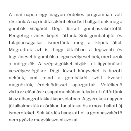
A mai napon egy nagyon érdekes programban volt
részünk. A nap indításaként előadást hallgattunk meg a
gombák világáról Dégi József gombaszakértőtől.
Rengeteg színes képet láttunk. Sok gombafajtát és
tulajdonságaikat ismertünk meg a képek által.
Megtudtuk azt is, hogy általában a legszebb és
legszínesebb gombák a legveszélyesebbek, mert azok
a mérgezők. A szépségükkel hívják fel figyelmüket
veszélyességükre. Dégi József könyveket is hozott
nekünk, ami mind a gombákról szólt. Ezeket
megnéztük, érdeklődéssel lapozgattuk. Vetélkedő
zárta az előadást: csapatmunkában feladatot töltöttünk
ki az elhangzottakkal kapcsolatban. A gyerekek nagyon
jól alkalmazták az órákon tanultakat és a most hallott új
ismereteket. Sok kérdés hangzott el, a gombaszakértő
nem győzte megválaszolni azokat.