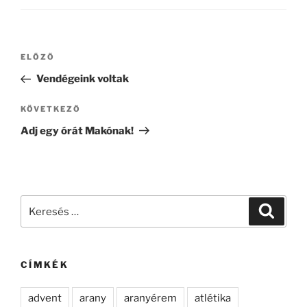
Bejegyzés
Korábbi
ELŐZŐ
navigáció
bejegyzés
Vendégeink voltak
Következő
KÖVETKEZŐ
bejegyzés
Adj egy órát Makónak!
Keresés
Keresé
a
következő
kifejezésre:
CÍMKÉK
advent
arany
aranyérem
atlétika